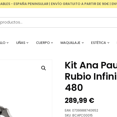
RABLES - ESPAÑA PENINSULAR | ENVÍO GRATUITO A PARTIR DE 90€ | 
LLO
UÑAS
CUERPO
MAQUILLAJE
ESTÉTICA
Kit Ana Pa
Rubio Infin
480
289,99
€
EAN:
0739988740652
SKU:
BCAPC00015