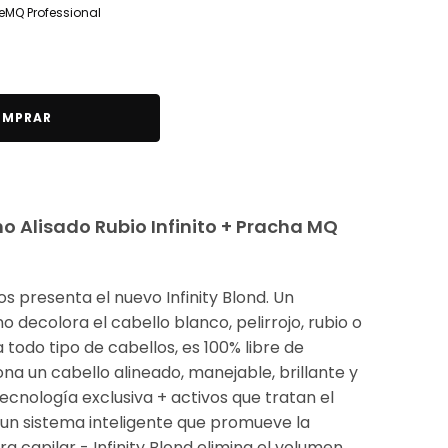
e
MQ Professional
MPRAR
o Alisado Rubio Infinito + Pracha MQ
os presenta el nuevo Infinity Blond. Un
 decolora el cabello blanco, pelirrojo, rubio o
 todo tipo de cabellos, es 100% libre de
a un cabello alineado, manejable, brillante y
ecnología exclusiva + activos que tratan el
 un sistema inteligente que promueve la
ra capilar - Infinity Blond elimina el volumen