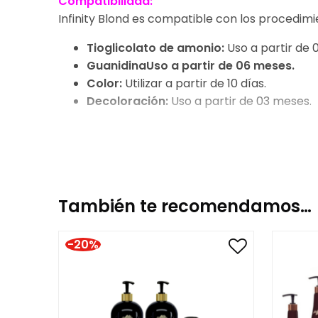
Compatibilidad:
Infinity Blond es compatible con los procedimi
Tioglicolato de amonio:
Uso a partir de 
GuanidinaUso a partir de 06 meses.
Color:
Utilizar a partir de 10 días.
Decoloración:
Uso a partir de 03 meses.
Incompatibilidad:
Infinity Blond es incompati
Ácidos orgánicos, manteca de karité, proteína 
Nota:
N
No
utilizar en cabellos elásticos.
También te recomendamos…
Características de la tabla de surf MQ Pro4
-20%
Material de la placa: nueva aleación de tit
Temperatura mínima 88ºC (190ºF);
Temperatura máxima 250 °C (480 °F);
17 ajustes de temperatura;
MCH: Sí, recuperación inmediata de la t