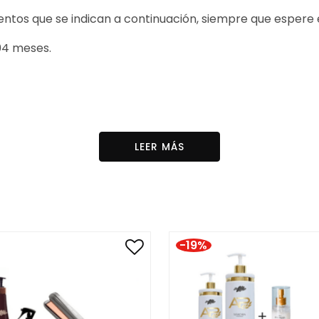
entos que se indican a continuación, siempre que espere 
04 meses.
ble con cabellos que contengan los siguientes procedimie
LEER MÁS
de suero, aceite de linaza, Omega 3, ceramidas y vitamin
80 Titanium:
-19%
anio;
emperatura;