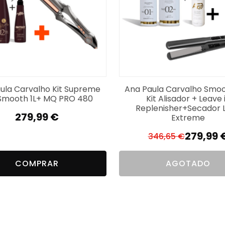
e la muñeca y la mano;
ula Carvalho Kit Supreme
Ana Paula Carvalho Smoo
 Smooth 1L+ MQ PRO 480
Kit Alisador + Leave 
Replenisher+Secador L
279,99
€
Extreme
279,99
346,65
€
El
El
precio
precio
COMPRAR
AGOTADO
original
actual
era:
es:
346,65 €
279,99 €