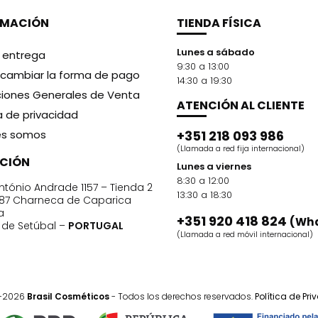
RMACIÓN
TIENDA FÍSICA
Lunes a sábado
y entrega
9:30 a 13:00
cambiar la forma de pago
14:30 a 19:30
iones Generales de Venta
ATENCIÓN AL CLIENTE
ca de privacidad
es somos
+351 218 093 986
(Llamada a red fija internacional)
CCIÓN
Lunes a viernes
8:30 a 12:00
ntónio Andrade 1157 – Tienda 2
13:30 a 18:30
87 Charneca de Caparica
a
+351 920 418 824
(Wh
o de Setúbal –
PORTUGAL
(Llamada a red móvil internacional)
1-2026
Brasil Cosméticos
- Todos los derechos reservados.
Política de Pr