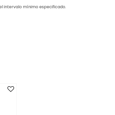
el intervalo mínimo especificado.
ntos:
Cabellos con henna, Henna.
a E.