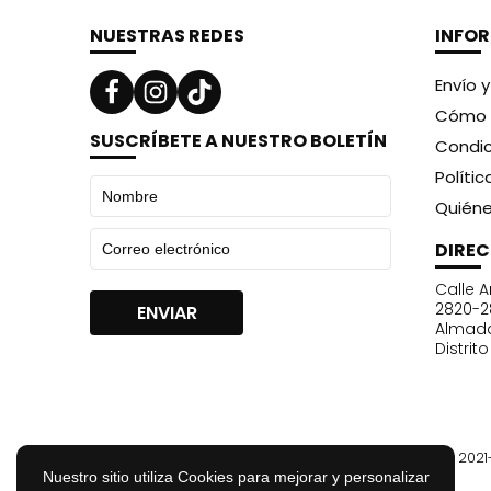
NUESTRAS REDES
INFO
Envío 
Cómo 
SUSCRÍBETE A NUESTRO BOLETÍN
Condic
Políti
Quién
DIRE
Calle A
2820-2
Almad
Distrit
© 202
Nuestro sitio utiliza Cookies para mejorar y personalizar