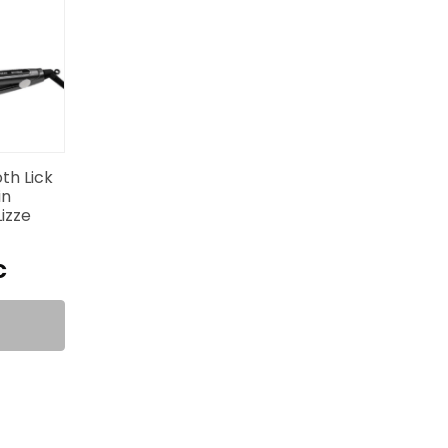
th Lick
in
izze
€
.
.