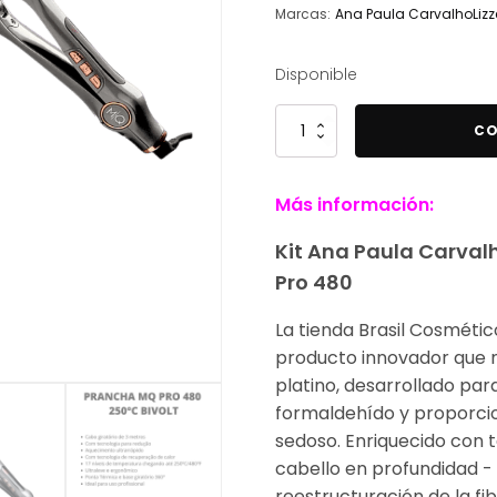
Marcas:
Ana Paula Carvalho
Lizz
Disponible
Kit
CO
Ana
Paula
Más información:
Carvalho
Alisado
Kit Ana Paula Carvalh
Rubio
Pro 480
Infinito
+
La tienda Brasil Cosmétic
Pracha
producto innovador que no
MQ
platino, desarrollado para
Pro
formaldehído y proporcion
480
sedoso. Enriquecido con t
cantidad
cabello en profundidad -
reestructuración de la fib