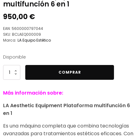
multifunción 6 en 1
950,00
€
EAN:
5600000797044
SKU:
BCLAEQ000009
Marca:
LA Equipo Estético
Disponible
LA
COMPRAR
Aesthetic
Equipment
Más información sobre:
Plataforma
multifunción
LA Aesthetic Equipment Plataforma multifunción 6
6
en 1
en
1
Es una máquina completa que combina tecnologías
cantidad
avanzadas para tratamientos estéticos eficaces. Con