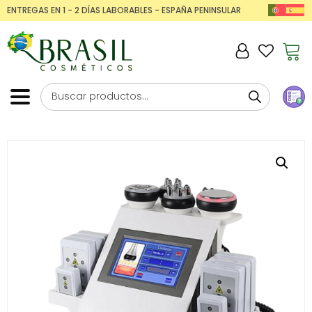
ENTREGAS EN 1 - 2 DÍAS LABORABLES - ESPAÑA PENINSULAR