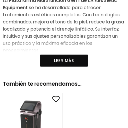
La
Plataforma Multifunción 6 en 1 de LA Aesthetic
Equipment
se ha desarrollado para ofrecer
tratamientos estéticos completos. Con tecnologías
combinadas, mejora el tono de la piel, reduce la grasa
localizada y potencia el drenaje linfático. Su interfaz
intuitiva y sus ajustes personalizables garantizan un
uso práctico y la máxima eficacia en los
procedimientos.
LEER MÁS
El sistema cuenta con
8 placas lipoláser
, una
tecnología que ayuda a romper las células grasas y
mejorar el contorno corporal. El
mando de
cavitación
También te recomendamos…
, con una frecuencia de 40KHz, potencia la
reducción de la grasa localizada, haciendo que el
tratamiento sea más eficaz y seguro, sin necesidad de
intervención quirúrgica.
La radiofrecuencia tripolar y corporal
estimula la
producción de colágeno y elastina, reduciendo la