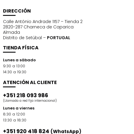
5️⃣
Después de la sesión, limpie e higienice
los
DIRECCIÓN
mangos para el próximo uso.
Calle António Andrade 1157 – Tienda 2
Especificaciones técnicas:
2820-287 Charneca de Caparica
Almada
8 placas Lipolaser
Distrito de Setúbal –
PORTUGAL
Perilla de cavitación:
frecuencia de 40KHz,
TIENDA FÍSICA
potencia de 25W
Mango de vacío por radiofrecuencia
Lunes a sábado
Radiofrecuencia tripolar:
frecuencia 600KHz,
9:30 a 13:00
14:30 a 19:30
potencia 35W
Radiofrecuencia corporal:
frecuencia de 4 MHz,
ATENCIÓN AL CLIENTE
potencia de 40 W
+351 218 093 986
Radiofrecuencia facial:
frecuencia 1MHz,
(Llamada a red fija internacional)
potencia 40W
Lunes a viernes
8:30 a 12:00
13:30 a 18:30
+351 920 418 824
(WhatsApp)