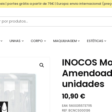
eis | portes grátis a partir de 75€ | Europa: envio internacional (pre
UNHAS
CORPO
MAQUILHAGEM
ESTÉTICAS
INOCOS Mo
Amendoad
unidades
10,90
€
EAN:
5600355737115
REF:
BCNCS000136