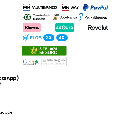
atsApp)
)
acidade