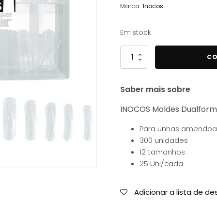
Marca:
Inocos
Em stock
Quantidade
CO
de
INOCOS
Saber mais sobre
Moldes
Dualform
INOCOS Moldes Dualfor
Amendoadas
com
Para unhas amendo
300
300 unidades
unidades
12 tamanhos
25 Uni/cada
Adicionar a lista de de