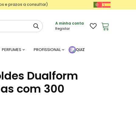
ços e prazos a consultar)
A minha conta
Registar
PERFUMES
PROFISSIONAL
QUIZ
ldes Dualform
as com 300