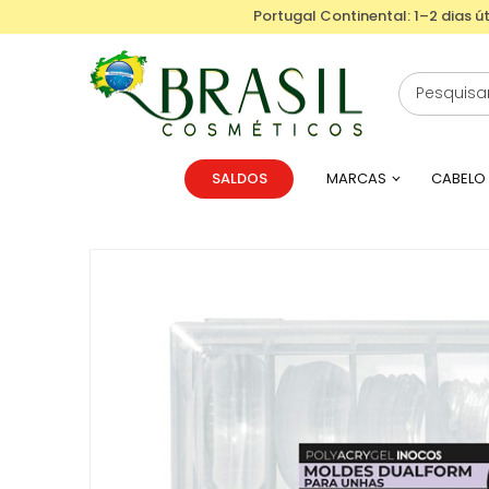
Portugal Continental: 1–2 dias út
SALDOS
MARCAS
CABELO