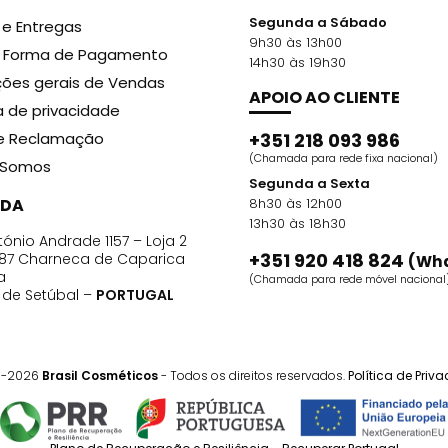
Segunda a Sábado
 e Entregas
9h30 às 13h00
r Forma de Pagamento
14h30 às 19h30
ões gerais de Vendas
APOIO AO CLIENTE
ca de privacidade
de Reclamação
+351 218 093 986
(Chamada para rede fixa nacional)
Somos
Segunda a Sexta
DA
8h30 às 12h00
13h30 às 18h30
ónio Andrade 1157 – Loja 2
+351 920 418 824
87 Charneca de Caparica
(Wh
a
(Chamada para rede móvel nacional
o de Setúbal –
PORTUGAL
1-2026
Brasil Cosméticos
- Todos os direitos reservados.
Política de Priv