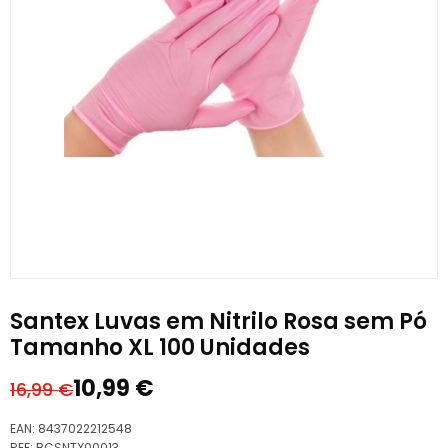
Santex Luvas em Nitrilo Rosa sem Pó
Tamanho XL 100 Unidades
10,99
€
16,99
€
O
O
preço
preço
EAN:
8437022212548
original
atual
REF:
BCSNTX00013