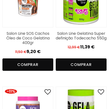
Principais Ativos:
Conta com óleo de Semente de Melancia, Mix de
Vitaminas e Glicerina Vegetal que, juntos,
proporcionam movimento, hidratação e ação
antifrizz.
Salon Line SOS Cachos
Salon Line Gelatina Super
Óleo de Coco Gelatina
definição Todecacho 550g
400gr
Características:
11,39
€
12,99
€
O
O
9,20
€
11,50
€
Para + 3 anos
O
O
preço
preço
Para Cabelo Ondulado, Cacheado e Crespo
preço
preço
original
atual
COMPRAR
COMPRAR
Para Cabelo Desidratado, Com frizz e Sem
original
atual
era:
é:
definição
era:
é:
12,99 €.
11,39 €.
11,50 €.
9,20 €.
Benefícios:
Definição
-11%
Hidratação
Brilho