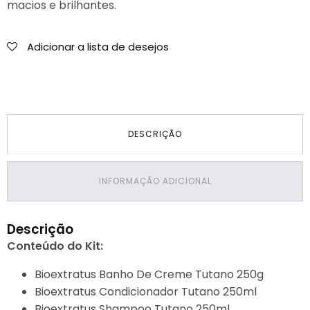
macios e brilhantes.
De
Creme
Adicionar a lista de desejos
+
Biottano
3x250
1x500
DESCRIÇÃO
INFORMAÇÃO ADICIONAL
Descrição
Conteúdo do Kit:
Bioextratus Banho De Creme Tutano 250g
Bioextratus Condicionador Tutano 250ml
Bioextratus Shampoo Tutano 250ml