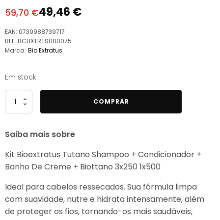
49,46
€
59,70
€
O
O
preço
preço
EAN:
0739988739717
original
atual
REF:
BCBXTRTS000075
Marca:
Bio Extratus
era:
é:
59,70 €.
49,46 €.
Em stock
Quantidade
COMPRAR
de
Bio
Saiba mais sobre
Extratus
Kit
Kit Bioextratus Tutano Shampoo + Condicionador +
Tutano
Banho De Creme + Biottano 3x250 1x500
Shampoo
+
Ideal para cabelos ressecados. Sua fórmula limpa
Condicionador
com suavidade, nutre e hidrata intensamente, além
+
de proteger os fios, tornando-os mais saudáveis,
Banho