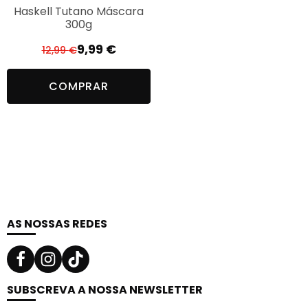
Haskell Tutano Máscara
300g
9,99
€
12,99
€
O
O
preço
preço
COMPRAR
original
atual
era:
é:
12,99 €.
9,99 €.
AS NOSSAS REDES
SUBSCREVA A NOSSA NEWSLETTER