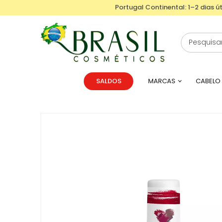
Portugal Continental: 1–2 dias út
SALDOS
MARCAS
CABELO