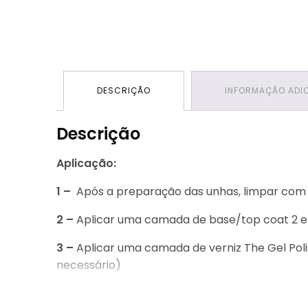
DESCRIÇÃO
INFORMAÇÃO ADI
Descrição
Aplicação:
1 –
Após a preparação das unhas, limpar com o
2 –
Aplicar uma camada de base/top coat 2 em 1
3 –
Aplicar uma camada de verniz The Gel Polis
necessário)
4 –
Aplicar uma camada de base/top coat 2 em 