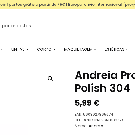
eis | portes grátis a partir de 75€ | Europa: envio internacional (pre
UNHAS
CORPO
MAQUILHAGEM
ESTÉTICAS
Andreia Pro
Polish 304
5,99
€
EAN:
5603927865674
REF:
BCNDRPRFSSNL000153
Marca:
Andreia