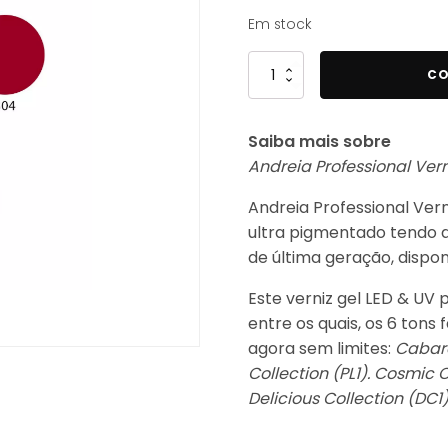
Em stock
Quantidade
CO
de
Andreia
Saiba mais sobre
Professional
Andreia Professional Vern
Verniz
Gel
Andreia Professional Vern
Polish
ultra pigmentado tendo 
304
de última geração, dispon
Este verniz gel LED & UV 
entre os quais, os 6 tons 
agora sem limites:
Cabaret
Collection (PL1). Cosmic C
Delicious Collection (DC1)