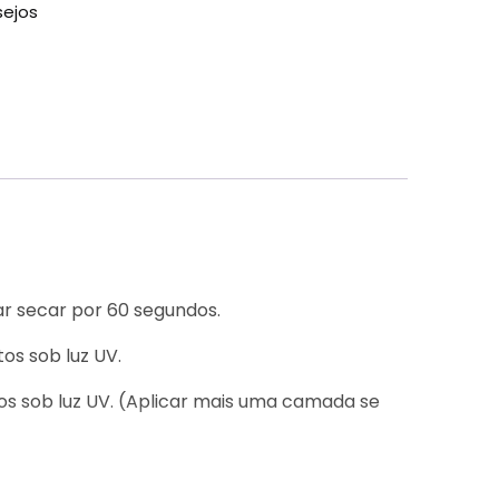
sejos
ar secar por 60 segundos.
os sob luz UV.
tos sob luz UV. (Aplicar mais uma camada se
tos sob luz UV. Limpar a camada de dispersão