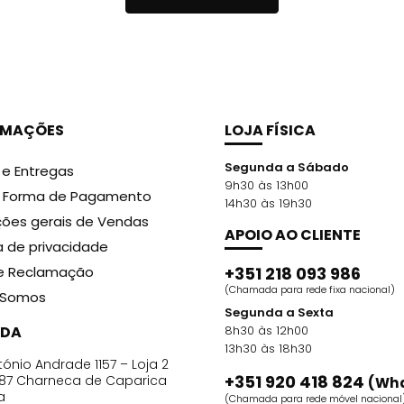
me o equipamento utilizado.
 gel da superfície da unhas. Tendo sempre cuidado para
RMAÇÕES
LOJA FÍSICA
a e aplique na unha e envolva na prata por 8 a 10 minuto
 natural.
Segunda a Sábado
 e Entregas
9h30 às 13h00
r Forma de Pagamento
14h30 às 19h30
ões gerais de Vendas
APOIO AO CLIENTE
ca de privacidade
de Reclamação
+351 218 093 986
(Chamada para rede fixa nacional)
Somos
Segunda a Sexta
DA
8h30 às 12h00
13h30 às 18h30
ónio Andrade 1157 – Loja 2
+351 920 418 824
87 Charneca de Caparica
(Wh
a
(Chamada para rede móvel nacional