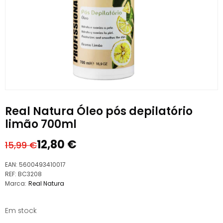
Real Natura Óleo pós depilatório
limão 700ml
12,80
€
15,99
€
O
O
preço
preço
EAN:
5600493410017
original
atual
REF:
BC3208
Marca:
Real Natura
era:
é:
15,99 €.
12,80 €.
Em stock