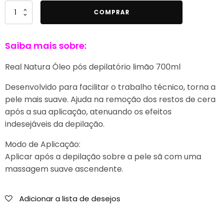
Quantidade
COMPRAR
de
Real
Saiba mais sobre:
Natura
Óleo
Real Natura Óleo pós depilatório limão 700ml
pós
depilatório
Desenvolvido para facilitar o trabalho técnico, torna a
limão
pele mais suave. Ajuda na remoção dos restos de cera
700ml
após a sua aplicação, atenuando os efeitos
indesejáveis da depilação.
Modo de Aplicação:
Aplicar após a depilação sobre a pele sã com uma
massagem suave ascendente.
Adicionar a lista de desejos