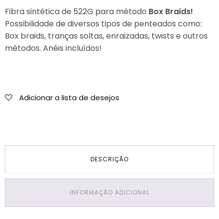
Sintéticos
Fibra sintética de 522G para método
Box Braids!
Para
Possibilidade de diversos tipos de penteados como:
Tranças
Box braids, tranças soltas, enraizadas, twists e outros
Africanas
métodos. Anéis incluídos!
Cor
613
Loiro
522g
Adicionar a lista de desejos
DESCRIÇÃO
INFORMAÇÃO ADICIONAL