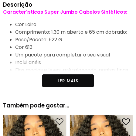
Descrição
Características Super Jumbo Cabelos Sintéticos:
Cor Loiro
Comprimento: 1,30 m aberto e 65 cm dobrado;
Peso/Pacote: 522 G
Cor 613
Um pacote para completar o seu visual
Inclui anéis
Fios macios e leves, pré-alongado, pontas finas,
pouco brilho, fácil de gerir.
LER MAIS
Pode ser finalizada em água quente de até 90°
Pode ser texturizado em molde de cachos para
aplicação de crochet
Também pode gostar…
Sem coceira no couro cabeludo
Muito mais leve
Acabamento Natural