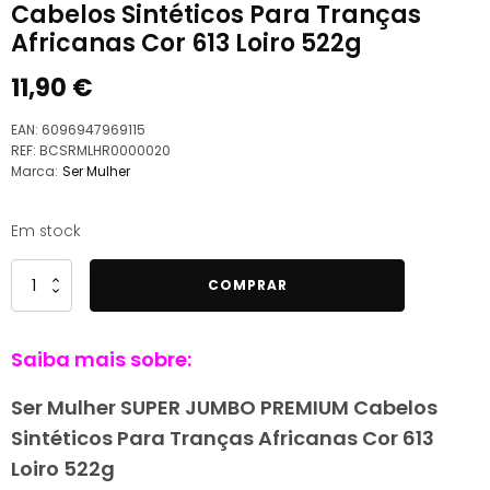
Cabelos Sintéticos Para Tranças
Africanas Cor 613 Loiro 522g
11,90
€
EAN:
6096947969115
REF:
BCSRMLHR0000020
Marca:
Ser Mulher
Em stock
Quantidade
COMPRAR
de
Ser
Saiba mais sobre:
Mulher
SUPER
Ser Mulher SUPER JUMBO PREMIUM Cabelos
JUMBO
Sintéticos Para Tranças Africanas Cor 613
PREMIUM
Cabelos
Loiro 522g