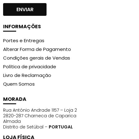
atingir a unha natural. Embeba um algodão com o
removedor de verniz gel andreia e aplique na unha e
envolva na prata por 8 a 10 minutos. Remova o gel
excedente da unha com auxilio de um empurra
INFORMAÇÕES
cutículas, sem danificar a unha natural.
Portes e Entregas
Alterar Forma de Pagamento
Condições gerais de Vendas
Política de privacidade
Livro de Reclamação
Quem Somos
MORADA
Rua António Andrade 1157 – Loja 2
2820-287 Charneca de Caparica
Almada
Distrito de Setúbal –
PORTUGAL
LOJA FÍSICA