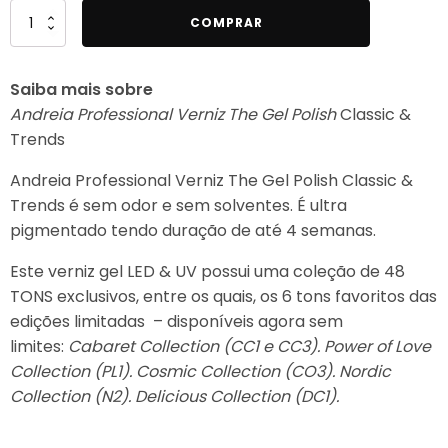
Quantidade
COMPRAR
de
Andreia
Saiba mais sobre
Professional
Andreia Professional Verniz The Gel Polish
Classic &
Verniz
Trends
The
Gel
Andreia Professional Verniz The Gel Polish Classic &
Polish
Trends é sem odor e sem solventes. É ultra
Classic
pigmentado tendo duração de até 4 semanas.
&
Trends
Este verniz gel LED & UV possui uma coleção de 48
G20
TONS exclusivos, entre os quais, os 6 tons favoritos das
edições limitadas – disponíveis agora sem
limites:
Cabaret Collection (CC1 e CC3). Power of Love
Collection (PL1). Cosmic Collection (CO3). Nordic
Collection (N2). Delicious Collection (DC1).