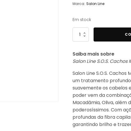
Marca:
Salon Line
Em stock
Quantidade
CO
de
Salon
Saiba mais sobre
Line
Salon Line S.O.S. Cachos 
S.O.S.
Cachos
Salon Line S.O.S. Cachos
Mix
um tratamento profundo
de
suavemente os cabelos e d
Óleos
poder vem da combinação 
Ativador
Macadâmia, Oliva, além d
de
poderosíssimos. Com ação
Cachos
profundas da fibra capila
300g
garantindo brilho e traze