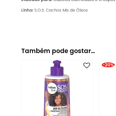
Linha:
S.O.S. Cachos Mix de Óleos
Indicado para:
Cabelos cacheados e crespos
Linha:
S.O.S. Cachos Mix de Óleos
Também pode gostar…
-20%