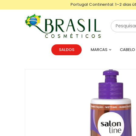
Portugal Continental: 1–2 dias út
SALDOS
MARCAS
CABELO