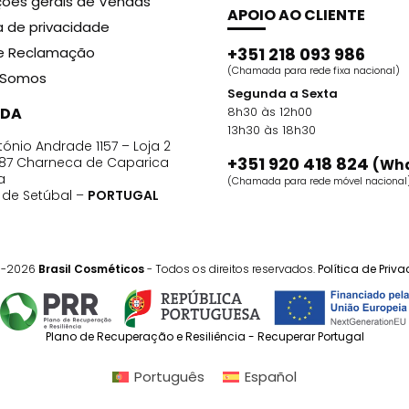
ões gerais de Vendas
APOIO AO CLIENTE
ca de privacidade
de Reclamação
+351 218 093 986
(Chamada para rede fixa nacional)
Somos
Segunda a Sexta
DA
8h30 às 12h00
13h30 às 18h30
ónio Andrade 1157 – Loja 2
+351 920 418 824
87 Charneca de Caparica
(Wh
a
(Chamada para rede móvel nacional
o de Setúbal –
PORTUGAL
1-2026
Brasil Cosméticos
- Todos os direitos reservados.
Política de Priv
Plano de Recuperação e Resiliência - Recuperar Portugal
Português
Español