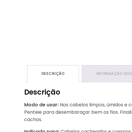
DESCRIÇÃO
INFORMAÇÃO ADI
Descrição
Modo de usar:
Nos cabelos limpos, úmidos e 
Penteie para desembaraçar bem os fios. Fina
cachos.
Indicado para:
Cabelos cacheados e crespos