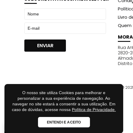
Condiç
Políti
Livro 
Quem 
MORA
Rua Ant
2820-2
Almad
Distrit
© 202
O nosso site utiliza Cookies para melhorar e
personalizar a sua experiência de navegação. Ao
navegar no site estará a consentir a sua utilização. Em
caso de dúvidas, acesse nossa
Política de Privacidade.
ENTENDI E ACEITO
Loja Fiável