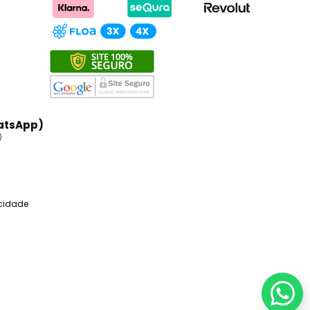
atsApp)
)
acidade