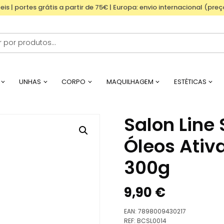
eis | portes grátis a partir de 75€ | Europa: envio internacional (pre
UNHAS
CORPO
MAQUILHAGEM
ESTÉTICAS
Salon Line 
Óleos Ativ
300g
9,90
€
EAN:
7898009430217
REF:
BCSL0014