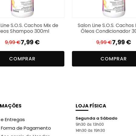
 Line S.O.S. Cachos Mix de
Salon Line S.O.S. Cachos 
leos Shampoo 300ml
Óleos Condicionador 
7,99
€
7,99
€
9,99
€
9,99
€
O
O
O
O
preço
preço
preço
preço
COMPRAR
COMPRAR
original
atual
original
atual
era:
é:
era:
é:
9,99 €.
7,99 €.
9,99 €.
7,99 €.
RMAÇÕES
LOJA FÍSICA
Segunda a Sábado
 e Entregas
9h30 às 13h00
r Forma de Pagamento
14h30 às 19h30