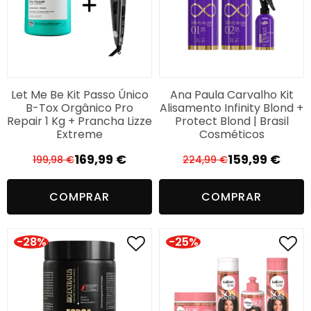
Let Me Be Kit Passo Único
Ana Paula Carvalho Kit
B-Tox Orgânico Pro
Alisamento Infinity Blond +
Repair 1 Kg + Prancha Lizze
Protect Blond | Brasil
Extreme
Cosméticos
169,99
€
159,99
€
199,98
€
224,99
€
O
O
O
O
preço
preço
preço
preço
COMPRAR
COMPRAR
original
atual
original
atual
era:
é:
era:
é:
199,98 €.
169,99 €.
224,99 €.
159,99 €.
-28%
-25%