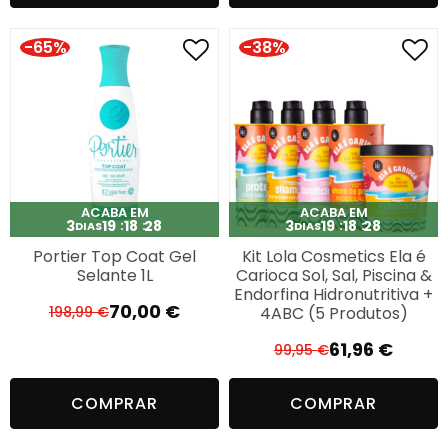
era:
é:
78,95 €.
54,26 €.
-65%
-38%
ACABA EM
ACABA EM
3
19
18
27
3
19
18
27
DIAS
DIAS
Portier Top Coat Gel
Kit Lola Cosmetics Ela é
Selante 1L
Carioca Sol, Sal, Piscina &
Endorfina Hidronutritiva +
70,00
€
4ABC (5 Produtos)
198,99
€
O
O
preço
preço
61,96
€
99,95
€
O
O
original
atual
preço
preço
era:
é:
COMPRAR
COMPRAR
original
atual
198,99 €.
70,00 €.
era:
é: