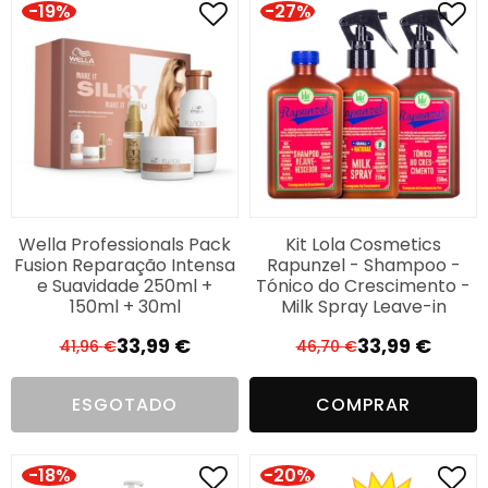
-19%
-27%
Wella Professionals Pack
Kit Lola Cosmetics
Fusion Reparação Intensa
Rapunzel - Shampoo -
e Suavidade 250ml +
Tónico do Crescimento -
150ml + 30ml
Milk Spray Leave-in
33,99
€
33,99
€
41,96
€
46,70
€
O
O
O
O
preço
preço
preço
preço
ESGOTADO
COMPRAR
original
atual
original
atual
era:
é:
era:
é:
41,96 €.
33,99 €.
46,70 €.
33,99 €.
-18%
-20%