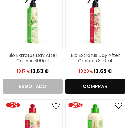
Bio Extratus Day After
Bio Extratus Day After
Cachos 300mL
Crespos 300mL
13,63
€
13,65
€
18,17
€
18,20
€
O
O
O
O
preço
preço
preço
preço
ESGOTADO
COMPRAR
original
atual
original
atual
era:
é:
era:
é:
18,17 €.
13,63 €.
18,20 €.
13,65 €.
-2%
-25%