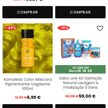
O
O
preço
preço
preço
preço
original
atual
COMPRAR
COMPRAR
original
atual
era:
é:
era:
é:
14,27 €.
6,99 €.
82,50 €.
60,87 €.
-46%
-16%
ACABA EM
3
19
18
27
DIAS
Salon Line Kit Definição
Kamaleão Color Máscara
Natural Lavagem e
Pigmentante Vagalume
Finalização 5 Itens
100ml
59,00
€
69,96
€
6,99
€
12,99
€
O
O
O
O
preço
preço
preço
preço