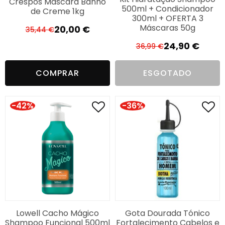
Crespos Máscara Banho
500ml + Condicionador
de Creme 1kg
300ml + OFERTA 3
Máscaras 50g
20,00
€
35,44
€
O
O
24,90
€
preço
preço
36,99
€
O
O
original
atual
preço
preço
era:
é:
COMPRAR
ESGOTADO
original
atual
35,44 €.
20,00 €.
era:
é:
36,99 €.
24,90 €.
-42%
-36%
Lowell Cacho Mágico
Gota Dourada Tónico
Shampoo Funcional 500ml
Fortalecimento Cabelos e