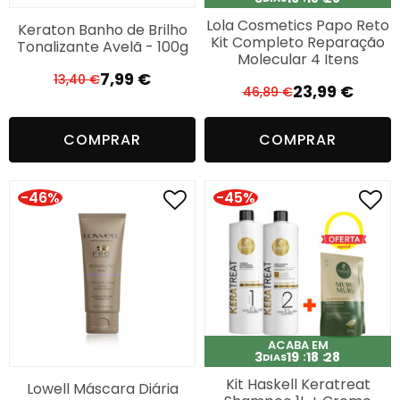
Lola Cosmetics Papo Reto
Keraton Banho de Brilho
Kit Completo Reparação
Tonalizante Avelã - 100g
Molecular 4 Itens
7,99
€
13,40
€
O
O
23,99
€
46,89
€
O
O
preço
preço
preço
preço
original
atual
COMPRAR
COMPRAR
original
atual
era:
é:
era:
é:
13,40 €.
7,99 €.
46,89 €.
23,99 €.
-46%
-45%
ACABA EM
3
19
18
27
DIAS
Kit Haskell Keratreat
Lowell Máscara Diária