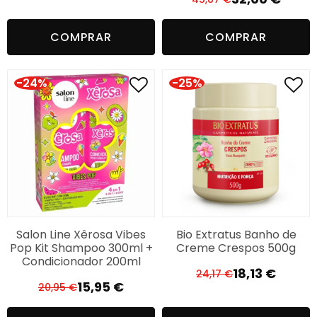
O
O
preço
preço
preço
preço
original
atual
COMPRAR
COMPRAR
original
atual
era:
é:
era:
é:
89,98 €.
59,00 €.
45,87 €.
32,00 €.
-24%
-25%
Salon Line Xêrosa Vibes
Bio Extratus Banho de
Pop Kit Shampoo 300ml +
Creme Crespos 500g
Condicionador 200ml
18,13
€
24,17
€
O
O
15,95
€
20,95
€
O
O
preço
preço
preço
preço
original
atual