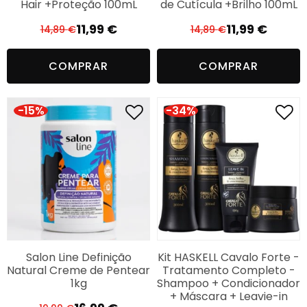
Hair +Proteção 100mL
de Cutícula +Brilho 100mL
11,99
€
11,99
€
14,89
€
14,89
€
O
O
O
O
preço
preço
preço
preço
COMPRAR
COMPRAR
original
atual
original
atual
era:
é:
era:
é:
14,89 €.
11,99 €.
14,89 €.
11,99 €.
-15%
-34%
Salon Line Definição
Kit HASKELL Cavalo Forte -
Natural Creme de Pentear
Tratamento Completo -
1kg
Shampoo + Condicionador
+ Máscara + Leavie-in