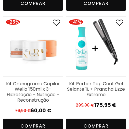
COMPRAR
COMPRAR
original
atual
era:
é:
era:
é:
24,17 €.
18,13 €.
20,95 €.
15,95 €.
-25%
-41%
Kit Cronograma Capilar
Kit Portier Top Coat Gel
Wella 150ml x 3-
Selante 1L + Prancha Lizze
Hidratação - Nutrição -
Extreme
Reconstrução
175,95
€
299,00
€
O
O
60,00
€
79,90
€
O
O
preço
preço
preço
preço
original
atual
COMPRAR
COMPRAR
original
atual
era:
é: