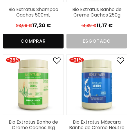
Bio Extratus Shampoo
Bio Extratus Banho de
Cachos 500mL
Creme Cachos 250g
17,30
€
11,17
€
23,06
€
14,89
€
O
O
O
O
preço
preço
preço
preço
COMPRAR
ESGOTADO
original
atual
original
atual
era:
é:
era:
é:
23,06 €.
17,30 €.
14,89 €.
11,17 €.
-25%
-21%
Bio Extratus Banho de
Bio Extratus Máscara
Creme Cachos 1Kg
Banho de Creme Neutro