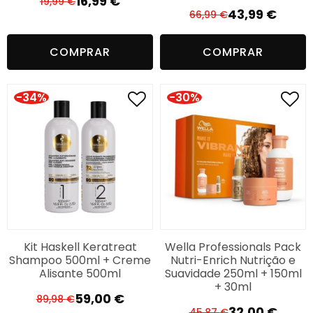
16,99
€
19,99
€
O
O
43,99
€
66,99
€
O
O
preço
preço
preço
preço
original
atual
COMPRAR
COMPRAR
original
atual
era:
é:
era:
é:
19,99 €.
16,99 €.
66,99 €.
43,99 €.
-34%
-30%
Kit Haskell Keratreat
Wella Professionals Pack
Shampoo 500ml + Creme
Nutri-Enrich Nutrição e
Alisante 500ml
Suavidade 250ml + 150ml
+ 30ml
59,00
€
89,98
€
O
O
32,00
€
45,87
€