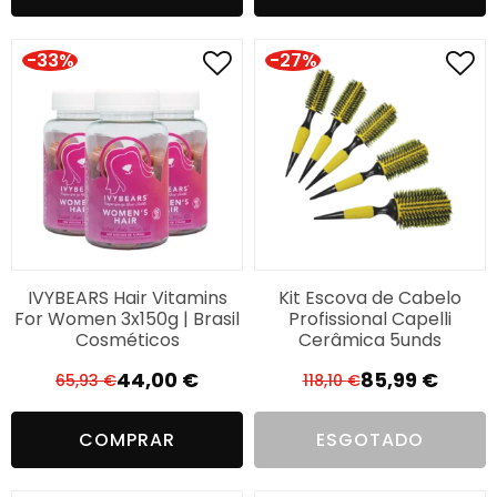
era:
é:
299,00 €.
175,95 €.
79,90 €.
60,00 €.
-33%
-27%
IVYBEARS Hair Vitamins
Kit Escova de Cabelo
For Women 3x150g | Brasil
Profissional Capelli
Cosméticos
Cerâmica 5unds
44,00
€
85,99
€
65,93
€
118,10
€
O
O
O
O
preço
preço
preço
preço
COMPRAR
ESGOTADO
original
atual
original
atual
era:
é:
era:
é: