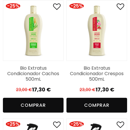
99,95 €.
61,96 €.
-25%
-25%
Bio Extratus
Bio Extratus
Condicionador Cachos
Condicionador Crespos
500mL
500mL
17,30
€
17,30
€
23,00
€
23,00
€
O
O
O
O
preço
preço
preço
preço
COMPRAR
COMPRAR
original
atual
original
atual
era:
é:
era:
é:
23,00 €.
17,30 €.
23,00 €.
17,30 €.
-25%
-25%