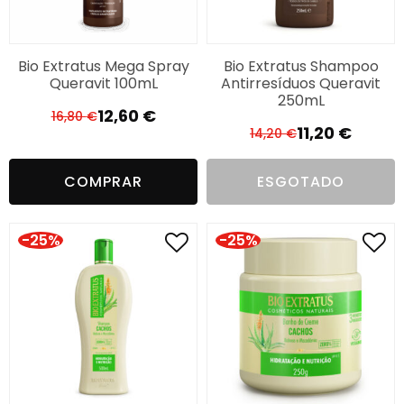
Bio Extratus Mega Spray
Bio Extratus Shampoo
Queravit 100mL
Antirresíduos Queravit
250mL
12,60
€
16,80
€
O
O
11,20
€
14,20
€
O
O
preço
preço
preço
preço
original
atual
COMPRAR
ESGOTADO
original
atual
era:
é:
era:
é:
16,80 €.
12,60 €.
14,20 €.
11,20 €.
-25%
-25%