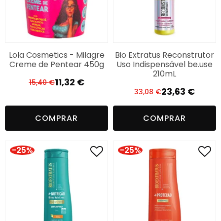
Lola Cosmetics - Milagre
Bio Extratus Reconstrutor
Creme de Pentear 450g
Uso Indispensável be.use
210mL
11,32
€
15,40
€
O
O
23,63
€
33,08
€
O
O
preço
preço
preço
preço
original
atual
COMPRAR
COMPRAR
original
atual
era:
é:
era:
é:
15,40 €.
11,32 €.
33,08 €.
23,63 €.
-25%
-25%