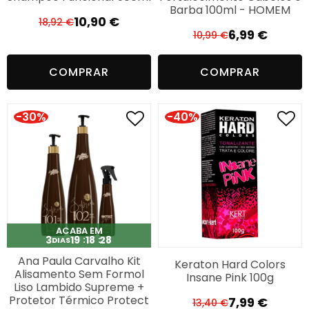
Barba 100ml - HOMEM
10,90
€
18,92
€
O
O
6,99
€
10,99
€
O
O
preço
preço
preço
preço
original
atual
COMPRAR
COMPRAR
original
atual
era:
é:
era:
é:
18,92 €.
10,90 €.
10,99 €.
6,99 €.
-30%
-40%
ACABA EM
3
19
18
27
DIAS
Ana Paula Carvalho Kit
Keraton Hard Colors
Alisamento Sem Formol
Insane Pink 100g
Liso Lambido Supreme +
Protetor Térmico Protect
7,99
€
13,40
€