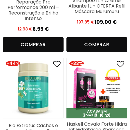
Shampoo 1L + Creme
Reparação Pro
Alisante 1L + OFERTA Refil
Performance 200 ml –
Máscara Murumuru
Reconstrução e Brilho
Intenso
109,00
€
197,85
€
O
O
6,99
€
12,98
€
O
O
preço
preço
preço
preço
original
atual
COMPRAR
COMPRAR
original
atual
era:
é:
era:
é:
197,85 €.
109,00 €.
12,98 €.
6,99 €.
-44%
-33%
ACABA EM
3
19
18
27
DIAS
Haskell Cavalo Forte Hidra
Bio Extratus Cachos e
Kit Hidratação Shampoo