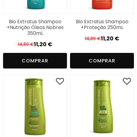
Bio Extratus Shampoo
Bio Extratus Shampoo
+Nutrição Óleos Nobres
+Proteção 250mL
350mL
11,20
€
14,89
€
O
O
11,20
€
14,89
€
O
O
preço
preço
preço
preço
original
atual
COMPRAR
COMPRAR
original
atual
era:
é:
era:
é:
14,89 €.
11,20 €.
14,89 €.
11,20 €.