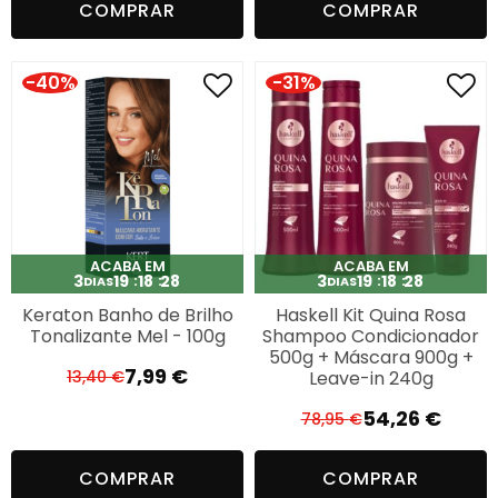
COMPRAR
COMPRAR
original
atual
original
atual
era:
é:
era:
é:
69,96 €.
59,00 €.
12,99 €.
6,99 €.
-40%
-31%
ACABA EM
ACABA EM
3
19
18
27
3
19
18
27
DIAS
DIAS
Keraton Banho de Brilho
Haskell Kit Quina Rosa
Tonalizante Mel - 100g
Shampoo Condicionador
500g + Máscara 900g +
7,99
€
Leave-in 240g
13,40
€
O
O
preço
preço
54,26
€
78,95
€
O
O
original
atual
preço
preço
era:
é:
COMPRAR
COMPRAR
original
atual
13,40 €.
7,99 €.