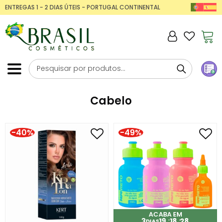
ENTREGAS 1 - 2 DIAS ÚTEIS - PORTUGAL CONTINENTAL
Cabelo
-40%
-49%
ACABA EM
3
19
18
27
DIAS