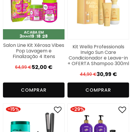
ACABA EM
3
19
18
27
DIAS
Salon Line Kit Xêrosa Vibes
Kit Wella Professionals
Pop Lavagem e
Invigo Sun Care
Finalização 4 Itens
Condicionador e Leave-in
+ OFERTA Shampoo 300ml
52,00
€
64,99
€
O
O
30,99
€
44,90
€
preço
preço
O
O
original
atual
preço
preço
COMPRAR
COMPRAR
era:
é:
original
atual
64,99 €.
52,00 €.
era:
é:
44,90 €.
30,99 €.
-15%
-29%