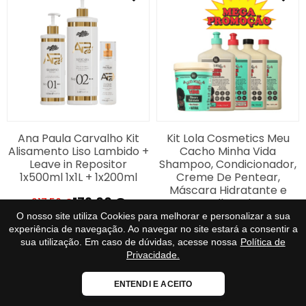
Ana Paula Carvalho Kit
Kit Lola Cosmetics Meu
Alisamento Liso Lambido +
Cacho Minha Vida
Leave in Repositor
Shampoo, Condicionador,
1x500ml 1x1L + 1x200ml
Creme De Pentear,
Máscara Hidratante e
179,00
€
Jelly Gel
217,50
€
O
O
O nosso site utiliza Cookies para melhorar e personalizar a sua
preço
preço
67,20
€
84,00
€
experiência de navegação. Ao navegar no site estará a consentir a
O
O
original
atual
sua utilização. Em caso de dúvidas, acesse nossa
Política de
preço
preço
Privacidade.
era:
é:
ESGOTADO
COMPRAR
original
atual
217,50 €.
179,00 €.
Loja Fiável
era:
é:
ENTENDI E ACEITO
Certificado:
Trustindex
84,00 €.
67,20 €.