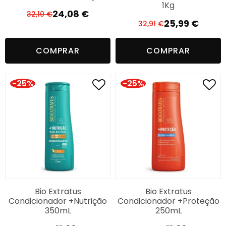
1Kg
24,08
€
32,10
€
O
O
25,99
€
32,91
€
O
O
preço
preço
preço
preço
original
atual
COMPRAR
COMPRAR
original
atual
era:
é:
era:
é:
32,10 €.
24,08 €.
32,91 €.
25,99 €.
-25%
-25%
Bio Extratus
Bio Extratus
Condicionador +Nutrição
Condicionador +Proteção
350mL
250mL