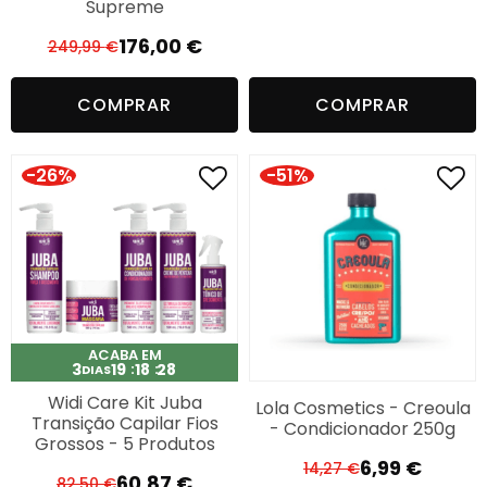
O
O
Supreme
preço
preço
176,00
€
249,99
€
original
atual
O
O
era:
é:
preço
preço
COMPRAR
COMPRAR
13,40 €.
7,99 €.
original
atual
era:
é:
249,99 €.
176,00 €.
-26%
-51%
ACABA EM
3
19
18
27
DIAS
Widi Care Kit Juba
Lola Cosmetics - Creoula
Transição Capilar Fios
- Condicionador 250g
Grossos - 5 Produtos
6,99
€
14,27
€
O
O
60,87
€
82,50
€