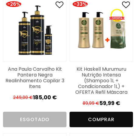
65,93 €.
44,00 €.
118,10 €.
85,99 €.
-26%
-33%
Ana Paula Carvalho Kit
Kit Haskell Murumuru
Pantera Negra
Nutrição Intensa
Realinhamento Capilar 3
(Shampoo 1L +
Itens
Condicionador 1L) +
OFERTA Refil Máscara
185,00
€
249,00
€
O
O
59,99
€
89,99
€
O
O
preço
preço
preço
preço
original
atual
ESGOTADO
COMPRAR
original
atual
era:
é:
era:
é:
249,00 €.
185,00 €.
89,99 €.
59,99 €.