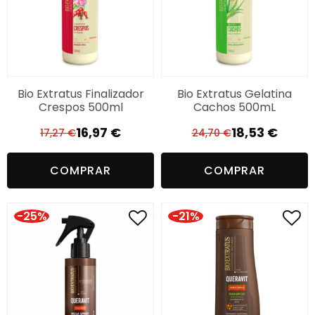
Bio Extratus Finalizador
Bio Extratus Gelatina
Crespos 500ml
Cachos 500mL
16,97
€
18,53
€
17,27
€
24,70
€
O
O
O
O
preço
preço
preço
preço
COMPRAR
COMPRAR
original
atual
original
atual
era:
é:
era:
é:
17,27 €.
16,97 €.
24,70 €.
18,53 €.
-25%
-21%