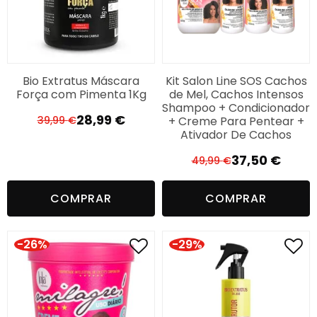
Bio Extratus Máscara
Kit Salon Line SOS Cachos
Força com Pimenta 1Kg
de Mel, Cachos Intensos
Shampoo + Condicionador
28,99
€
+ Creme Para Pentear +
39,99
€
O
O
Ativador De Cachos
preço
preço
37,50
€
original
atual
49,99
€
O
O
era:
é:
preço
preço
39,99 €.
28,99 €.
COMPRAR
COMPRAR
original
atual
era:
é:
49,99 €.
37,50 €.
-26%
-29%