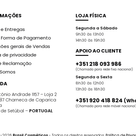
RMAÇÕES
LOJA FÍSICA
Segunda a Sábado
 e Entregas
9h30 às 13h00
r Forma de Pagamento
14h30 às 19h30
ões gerais de Vendas
APOIO AO CLIENTE
ca de privacidade
de Reclamação
+351 218 093 986
(Chamada para rede fixa nacional)
Somos
Segunda a Sexta
DA
8h30 às 12h00
13h30 às 18h30
ónio Andrade 1157 – Loja 2
+351 920 418 824
87 Charneca de Caparica
(Wh
a
(Chamada para rede móvel nacional
o de Setúbal –
PORTUGAL
1-2026
Brasil Cosméticos
- Todos os direitos reservados.
Política de Priv