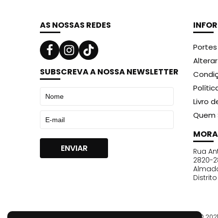
AS NOSSAS REDES
INFO
Portes
Altera
SUBSCREVA A NOSSA NEWSLETTER
Condiç
Políti
Livro 
Quem 
MORA
Rua Ant
2820-2
Almad
Distrit
© 202