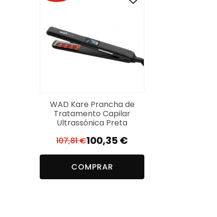
WAD Kare Prancha de
Tratamento Capilar
Ultrassónica Preta
100,35
€
107,81
€
O
O
preço
preço
COMPRAR
original
atual
era:
é:
107,81 €.
100,35 €.