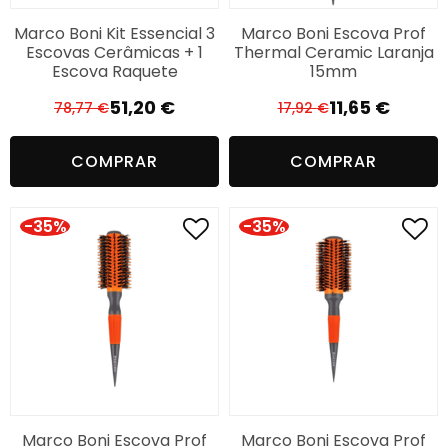
Marco Boni Kit Essencial 3
Marco Boni Escova Prof
Escovas Cerâmicas + 1
Thermal Ceramic Laranja
Escova Raquete
15mm
51,20
€
11,65
€
78,77
€
17,92
€
O
O
O
O
preço
preço
preço
preço
COMPRAR
COMPRAR
original
atual
original
atual
era:
é:
era:
é:
78,77 €.
51,20 €.
17,92 €.
11,65 €.
-35%
-35%
Marco Boni Escova Prof
Marco Boni Escova Prof