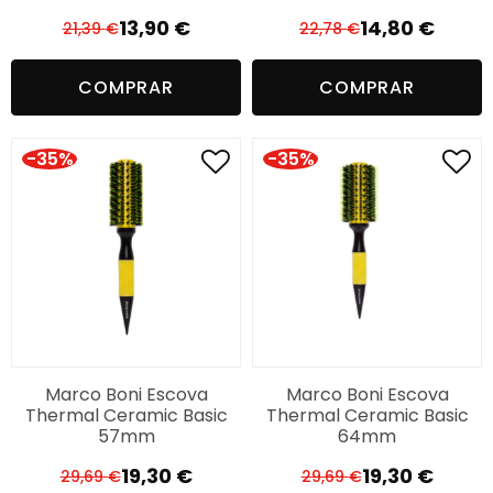
13,90
€
14,80
€
21,39
€
22,78
€
O
O
O
O
preço
preço
preço
preço
COMPRAR
COMPRAR
original
atual
original
atual
era:
é:
era:
é:
21,39 €.
13,90 €.
22,78 €.
14,80 €.
-35%
-35%
Marco Boni Escova
Marco Boni Escova
Thermal Ceramic Basic
Thermal Ceramic Basic
57mm
64mm
19,30
€
19,30
€
29,69
€
29,69
€
O
O
O
O