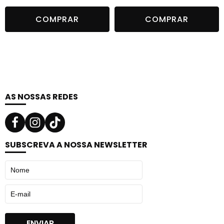
preço
preço
preço
preço
COMPRAR
COMPRAR
original
atual
original
atual
era:
é:
era:
é:
29,69 €.
19,30 €.
29,69 €.
19,30 €.
AS NOSSAS REDES
SUBSCREVA A NOSSA NEWSLETTER