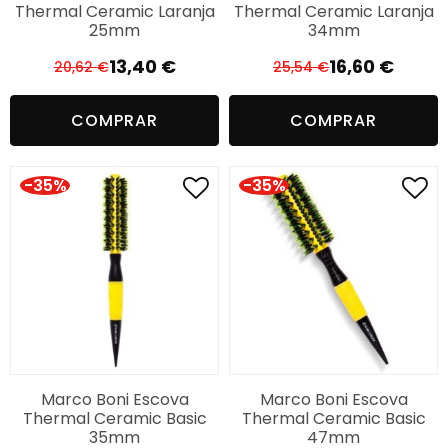
Thermal Ceramic Laranja
Thermal Ceramic Laranja
25mm
34mm
13,40
€
16,60
€
20,62
€
25,54
€
O
O
O
O
preço
preço
preço
preço
COMPRAR
COMPRAR
original
atual
original
atual
era:
é:
era:
é:
20,62 €.
13,40 €.
25,54 €.
16,60 €.
-35%
-35%
Marco Boni Escova
Marco Boni Escova
Thermal Ceramic Basic
Thermal Ceramic Basic
35mm
47mm