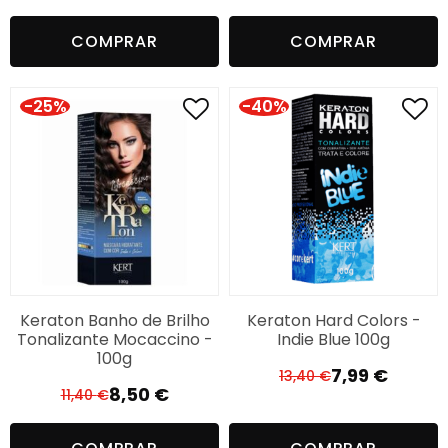
preço
preço
preço
preço
COMPRAR
COMPRAR
original
atual
original
atual
era:
é:
era:
é:
13,40 €.
7,99 €.
13,40 €.
8,50 €.
-25%
-40%
Keraton Banho de Brilho
Keraton Hard Colors -
Tonalizante Mocaccino -
Indie Blue 100g
100g
7,99
€
13,40
€
O
O
8,50
€
11,40
€
O
O
preço
preço
preço
preço
original
atual