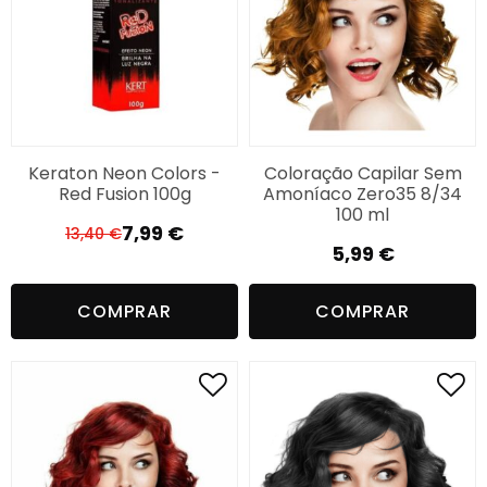
Keraton Neon Colors -
Coloração Capilar Sem
Red Fusion 100g
Amoníaco Zero35 8/34
100 ml
7,99
€
13,40
€
O
O
5,99
€
preço
preço
original
atual
COMPRAR
COMPRAR
era:
é:
13,40 €.
7,99 €.