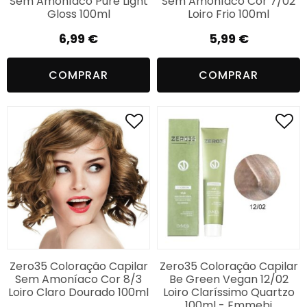
Sem Amoníaco Pure Light
Sem Amoníaco Cor 7/02
Gloss 100ml
Loiro Frio 100ml
6,99
€
5,99
€
COMPRAR
COMPRAR
Zero35 Coloração Capilar
Zero35 Coloração Capilar
Sem Amoníaco Cor 8/3
Be Green Vegan 12/02
Loiro Claro Dourado 100ml
Loiro Claríssimo Quartzo
100ml - Emmebi