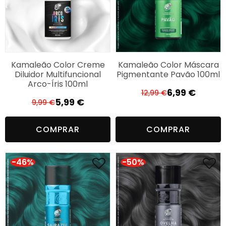
Kamaleão Color Creme
Kamaleão Color Máscara
Diluidor Multifuncional
Pigmentante Pavão 100ml
Arco-Íris 100ml
6,99
€
12,99
€
O
O
5,99
€
9,99
€
O
O
preço
preço
preço
preço
original
atual
COMPRAR
COMPRAR
original
atual
era:
é:
era:
é:
12,99 €.
6,99 €.
9,99 €.
5,99 €.
-46%
-50%