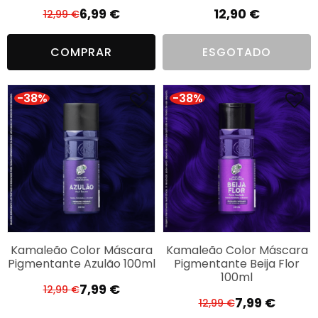
6,99
€
12,90
€
12,99
€
O
O
preço
preço
COMPRAR
ESGOTADO
original
atual
era:
é:
12,99 €.
6,99 €.
-38%
-38%
Kamaleão Color Máscara
Kamaleão Color Máscara
Pigmentante Azulão 100ml
Pigmentante Beija Flor
100ml
7,99
€
12,99
€
O
O
7,99
€
12,99
€
O
O
preço
preço