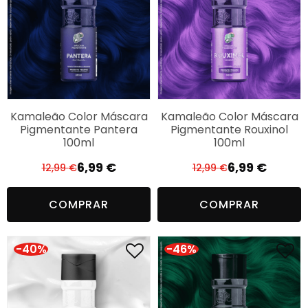
Kamaleão Color Máscara
Kamaleão Color Máscara
Pigmentante Pantera
Pigmentante Rouxinol
100ml
100ml
6,99
€
6,99
€
12,99
€
12,99
€
O
O
O
O
preço
preço
preço
preço
COMPRAR
COMPRAR
original
atual
original
atual
era:
é:
era:
é:
12,99 €.
6,99 €.
12,99 €.
6,99 €.
-40%
-46%