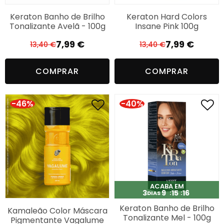
Keraton Banho de Brilho
Keraton Hard Colors
Tonalizante Avelã - 100g
Insane Pink 100g
7,99
€
7,99
€
13,40
€
13,40
€
O
O
O
O
preço
preço
preço
preço
COMPRAR
COMPRAR
original
atual
original
atual
era:
é:
era:
é:
13,40 €.
7,99 €.
13,40 €.
7,99 €.
-46%
-40%
ACABA EM
3
9
15
14
DIAS
Keraton Banho de Brilho
Kamaleão Color Máscara
Tonalizante Mel - 100g
Pigmentante Vagalume