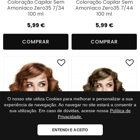
Coloração Capilar Sem
Coloração Capilar Sem
Amoníaco Zero35 7/34
Amoníaco Zero35 7/44
100 ml
100 ml
5,99
€
5,99
€
COMPRAR
COMPRAR
O nosso site utiliza Cookies para melhorar e personalizar a sua
experiência de navegação. Ao navegar no site estará a consentir a
sua utilização. Em caso de dúvidas, acesse nossa
Política de
Privacidade.
Coloração Capilar Sem
Coloração Capilar Sem
Loja Fiável
ENTENDI E ACEITO
Amoníaco Zero35 7/8 100
Amoníaco Zero35 7/82
Certificado:
Trustindex