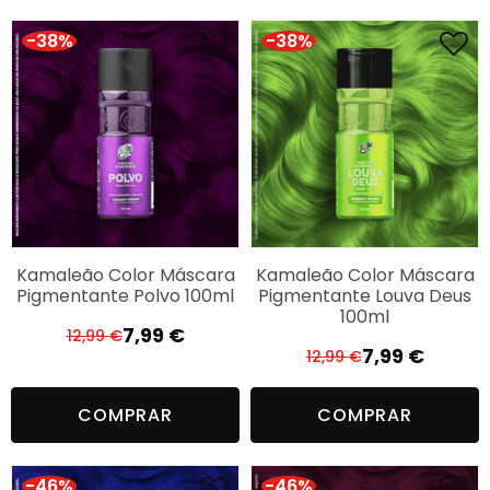
era:
é:
12,99 €.
7,99 €.
-38%
-38%
Kamaleão Color Máscara
Kamaleão Color Máscara
Pigmentante Polvo 100ml
Pigmentante Louva Deus
100ml
7,99
€
12,99
€
O
O
7,99
€
12,99
€
O
O
preço
preço
preço
preço
original
atual
COMPRAR
COMPRAR
original
atual
era:
é:
era:
é:
12,99 €.
7,99 €.
12,99 €.
7,99 €.
-46%
-46%