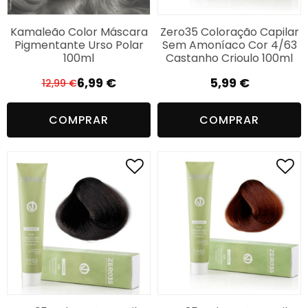
Kamaleão Color Máscara
Zero35 Coloração Capilar
Pigmentante Urso Polar
Sem Amoníaco Cor 4/63
100ml
Castanho Crioulo 100ml
6,99
€
5,99
€
12,99
€
O
O
preço
preço
COMPRAR
COMPRAR
original
atual
era:
é:
12,99 €.
6,99 €.