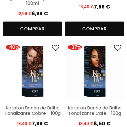
100ml
7,99
€
13,40
€
O
O
6,99
€
12,99
€
O
O
preço
preço
preço
preço
original
atual
COMPRAR
COMPRAR
original
atual
era:
é:
era:
é:
13,40 €.
7,99 €.
12,99 €.
6,99 €.
-40%
-37%
Keraton Banho de Brilho
Keraton Banho de Brilho
Tonalizante Cobre - 100g
Tonalizante Café - 100g
7,99
€
8,50
€
13,40
€
13,40
€
O
O
O
O