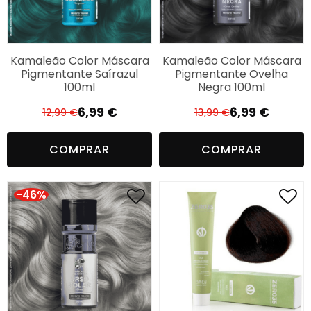
Kamaleão Color Máscara
Kamaleão Color Máscara
Pigmentante Saírazul
Pigmentante Ovelha
100ml
Negra 100ml
6,99
€
6,99
€
12,99
€
13,99
€
O
O
O
O
preço
preço
preço
preço
COMPRAR
COMPRAR
original
atual
original
atual
era:
é:
era:
é:
12,99 €.
6,99 €.
13,99 €.
6,99 €.
-46%