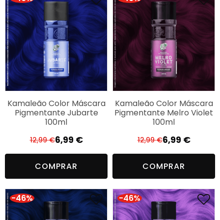
Kamaleão Color Máscara
Kamaleão Color Máscara
Pigmentante Jubarte
Pigmentante Melro Violet
100ml
100ml
6,99
€
6,99
€
12,99
€
12,99
€
O
O
O
O
preço
preço
preço
preço
COMPRAR
COMPRAR
original
atual
original
atual
era:
é:
era:
é:
12,99 €.
6,99 €.
12,99 €.
6,99 €.
-46%
-46%