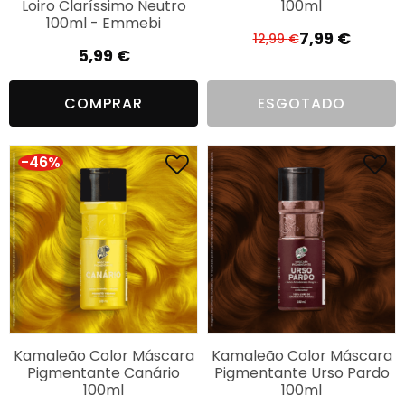
Loiro Claríssimo Neutro
100ml
100ml - Emmebi
7,99
€
12,99
€
O
O
5,99
€
preço
preço
original
atual
COMPRAR
ESGOTADO
era:
é:
12,99 €.
7,99 €.
-46%
Kamaleão Color Máscara
Kamaleão Color Máscara
Pigmentante Canário
Pigmentante Urso Pardo
100ml
100ml