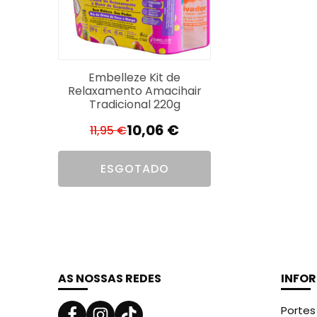
Embelleze Kit de
Relaxamento Amacihair
Tradicional 220g
10,06
€
11,95
€
O
O
preço
preço
ESGOTADO
original
atual
era:
é:
11,95 €.
10,06 €.
AS NOSSAS REDES
INFO
Portes