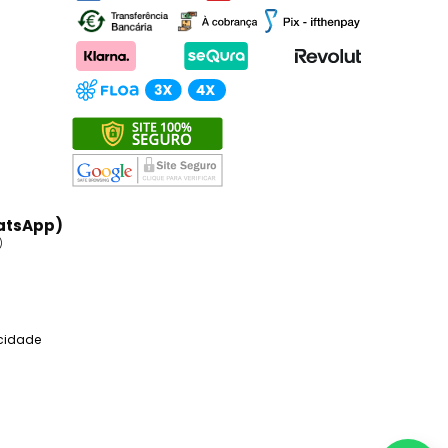
atsApp)
)
acidade