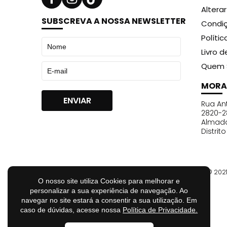
Altera
SUBSCREVA A NOSSA NEWSLETTER
Condiç
Políti
Livro 
Quem 
MORA
Rua Ant
2820-2
Almad
Distrit
© 202
O nosso site utiliza Cookies para melhorar e
personalizar a sua experiência de navegação. Ao
navegar no site estará a consentir a sua utilização. Em
caso de dúvidas, acesse nossa
Política de Privacidade.