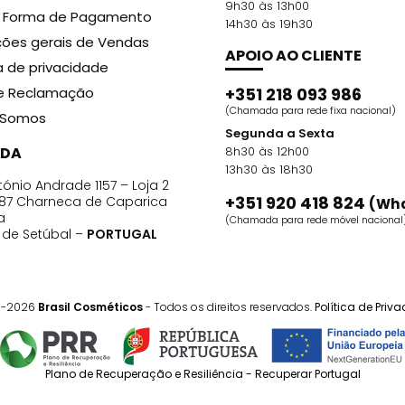
9h30 às 13h00
r Forma de Pagamento
14h30 às 19h30
ões gerais de Vendas
APOIO AO CLIENTE
ca de privacidade
de Reclamação
+351 218 093 986
(Chamada para rede fixa nacional)
Somos
Segunda a Sexta
DA
8h30 às 12h00
13h30 às 18h30
ónio Andrade 1157 – Loja 2
+351 920 418 824
87 Charneca de Caparica
(Wh
a
(Chamada para rede móvel nacional
o de Setúbal –
PORTUGAL
1-2026
Brasil Cosméticos
- Todos os direitos reservados.
Política de Priv
Plano de Recuperação e Resiliência - Recuperar Portugal