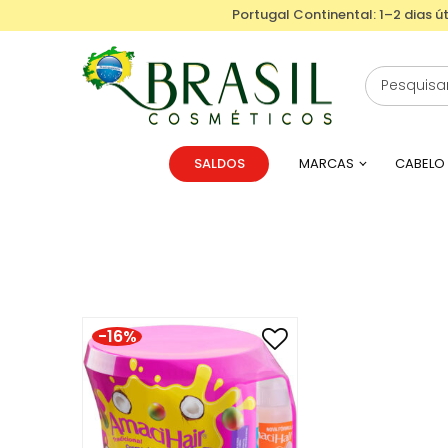
Portugal Continental: 1–2 dias út
SALDOS
MARCAS
CABELO
-16%