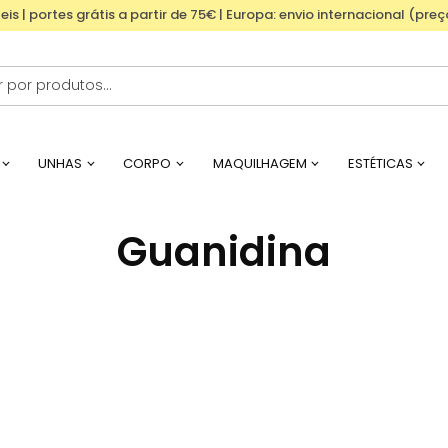
eis | portes grátis a partir de 75€ | Europa: envio internacional (pre
UNHAS
CORPO
MAQUILHAGEM
ESTÉTICAS
Guanidina