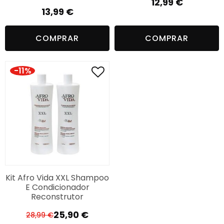
12,99
€
13,99
€
COMPRAR
COMPRAR
-11%
Kit Afro Vida XXL Shampoo
E Condicionador
Reconstrutor
25,90
€
28,99
€
O
O