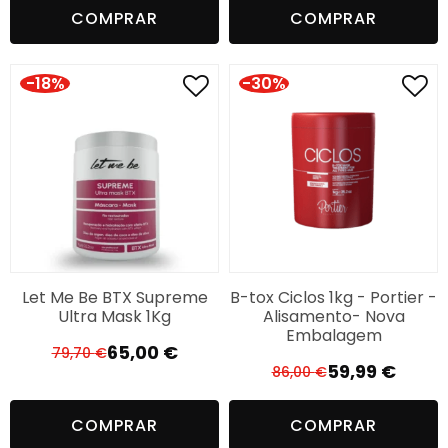
COMPRAR
COMPRAR
original
atual
era:
é:
69,97 €.
65,00 €.
-18%
-30%
Let Me Be BTX Supreme
B-tox Ciclos 1kg - Portier -
Ultra Mask 1Kg
Alisamento- Nova
Embalagem
65,00
€
79,70
€
O
O
59,99
€
86,00
€
O
O
preço
preço
preço
preço
original
atual
COMPRAR
COMPRAR
original
atual
era:
é: