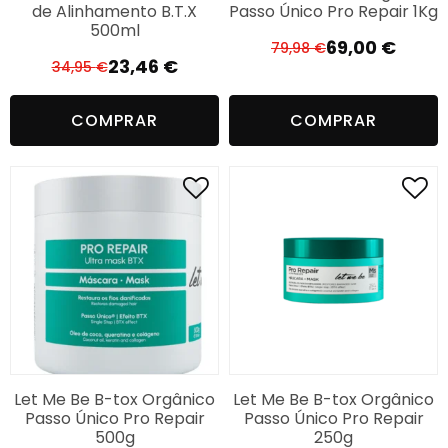
de Alinhamento B.T.X
Passo Único Pro Repair 1Kg
500ml
69,00
€
79,98
€
O
O
23,46
€
34,95
€
O
O
preço
preço
preço
preço
original
atual
COMPRAR
COMPRAR
original
atual
era:
é:
era:
é:
79,98 €.
69,00 €.
34,95 €.
23,46 €.
Let Me Be B-tox Orgânico
Let Me Be B-tox Orgânico
Passo Único Pro Repair
Passo Único Pro Repair
500g
250g