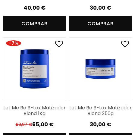
40,00
€
30,00
€
COMPRAR
COMPRAR
-7%
Let Me Be B-tox Matizador
Let Me Be B-tox Matizador
Blond 1Kg
Blond 250g
65,00
€
30,00
€
69,97
€
O
O
preço
preço