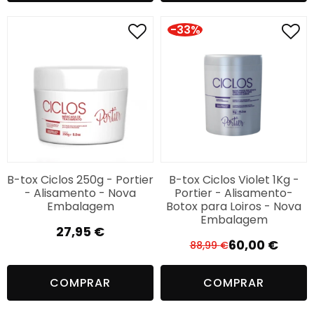
era:
é:
79,70 €.
65,00 €.
86,00 €.
59,99 €.
-33%
B-tox Ciclos 250g - Portier
B-tox Ciclos Violet 1Kg -
- Alisamento - Nova
Portier - Alisamento-
Embalagem
Botox para Loiros - Nova
Embalagem
27,95
€
60,00
€
88,99
€
O
O
preço
preço
COMPRAR
COMPRAR
original
atual
era:
é: