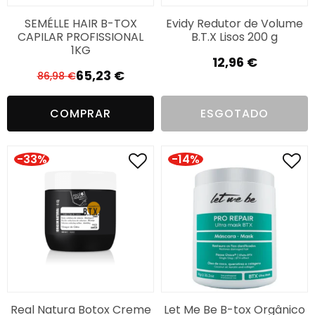
SEMÉLLE HAIR B-TOX
Evidy Redutor de Volume
CAPILAR PROFISSIONAL
B.T.X Lisos 200 g
1KG
12,96
€
65,23
€
86,98
€
O
O
preço
preço
COMPRAR
ESGOTADO
original
atual
era:
é:
86,98 €.
65,23 €.
-33%
-14%
Real Natura Botox Creme
Let Me Be B-tox Orgânico