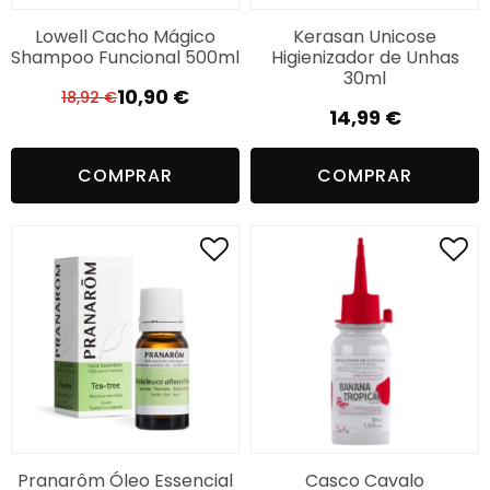
Lowell Cacho Mágico
Kerasan Unicose
Shampoo Funcional 500ml
Higienizador de Unhas
30ml
10,90
€
18,92
€
O
O
14,99
€
preço
preço
original
atual
COMPRAR
COMPRAR
era:
é:
18,92 €.
10,90 €.
Pranarôm Óleo Essencial
Casco Cavalo