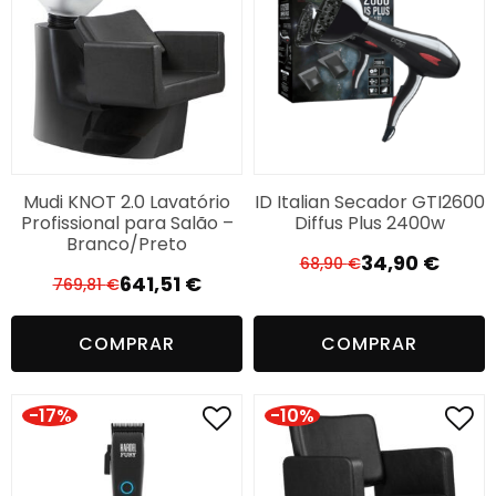
Mudi KNOT 2.0 Lavatório
ID Italian Secador GTI2600
Profissional para Salão –
Diffus Plus 2400w
Branco/Preto
34,90
€
68,90
€
O
O
641,51
€
769,81
€
O
O
preço
preço
preço
preço
original
atual
COMPRAR
COMPRAR
original
atual
era:
é:
era:
é:
68,90 €.
34,90 €.
769,81 €.
641,51 €.
-17%
-10%