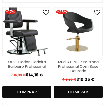
-17%
-25%
MUDI Caden Cadeira
Mudi AURIC R Poltrona
Barbeiro Profissional
Profissional Com Base
Dourada
614,16
€
736,99
€
O
O
310,35
€
413,80
€
O
O
preço
preço
preço
preço
original
atual
COMPRAR
COMPRAR
original
atual
era:
é:
era:
é:
736,99 €.
614,16 €.
413,80 €.
310,35 €.