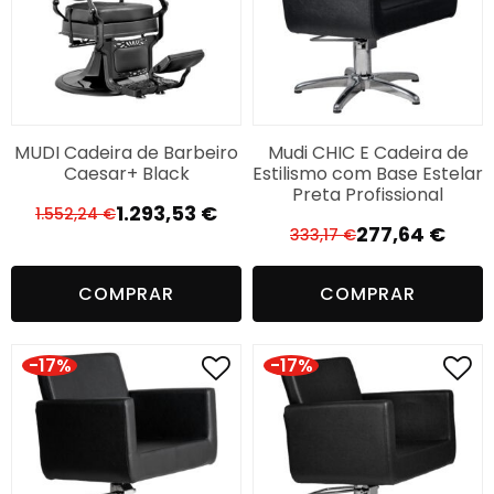
MUDI Cadeira de Barbeiro
Mudi CHIC E Cadeira de
Caesar+ Black
Estilismo com Base Estelar
Preta Profissional
1.293,53
€
1.552,24
€
O
O
277,64
€
333,17
€
O
O
preço
preço
preço
preço
original
atual
COMPRAR
COMPRAR
original
atual
era:
é:
era:
é:
1.552,24 €.
1.293,53 €.
333,17 €.
277,64 €.
-17%
-17%