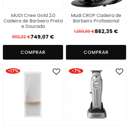
MUDI Crew Gold 2.0
Mudi CROP Cadeira de
Cadeira de Barbeiro Preta
Barbeiro Profissional
e Dourada
862,35
€
1.250,00
€
O
O
749,07
€
902,32
€
O
O
preço
preço
preço
preço
original
atual
COMPRAR
COMPRAR
original
atual
era:
é:
era:
é:
1.250,00 €.
862,35 €.
902,32 €.
749,07 €.
-17%
-7%