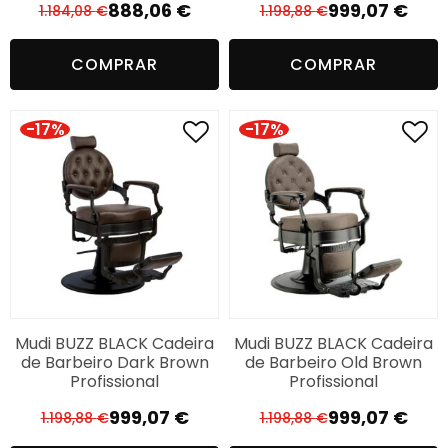
888,06
€
999,07
€
1.184,08
€
1.198,88
€
O
O
O
O
preço
preço
preço
preço
COMPRAR
COMPRAR
original
atual
original
atual
era:
é:
era:
é:
1.184,08 €.
888,06 €.
1.198,88 €.
999,07 €.
-17%
-17%
Mudi BUZZ BLACK Cadeira
Mudi BUZZ BLACK Cadeira
de Barbeiro Dark Brown
de Barbeiro Old Brown
Profissional
Profissional
999,07
€
999,07
€
1.198,88
€
1.198,88
€
O
O
O
O