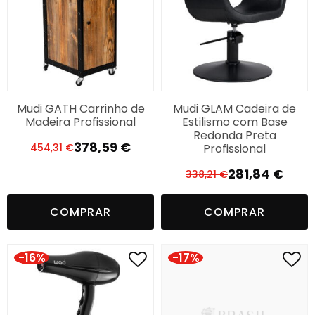
Mudi GATH Carrinho de
Mudi GLAM Cadeira de
Madeira Profissional
Estilismo com Base
Redonda Preta
378,59
€
Profissional
454,31
€
O
O
preço
preço
281,84
€
338,21
€
O
O
original
atual
preço
preço
era:
é:
COMPRAR
COMPRAR
original
atual
454,31 €.
378,59 €.
era:
é:
338,21 €.
281,84 €.
-16%
-17%