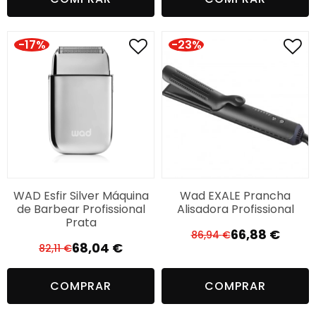
original
atual
era:
é:
era:
é:
85,10 €.
79,21 €.
82,11 €.
68,04 €.
-17%
-23%
WAD Esfir Silver Máquina
Wad EXALE Prancha
de Barbear Profissional
Alisadora Profissional
Prata
66,88
€
86,94
€
O
O
68,04
€
82,11
€
O
O
preço
preço
preço
preço
original
atual
COMPRAR
COMPRAR
original
atual
era:
é:
era:
é:
86,94 €.
66,88 €.