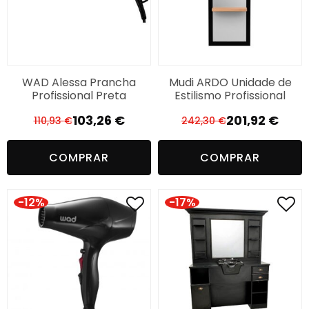
WAD Alessa Prancha
Mudi ARDO Unidade de
Profissional Preta
Estilismo Profissional
103,26
€
201,92
€
110,93
€
242,30
€
O
O
O
O
preço
preço
preço
preço
COMPRAR
COMPRAR
original
atual
original
atual
era:
é:
era:
é:
110,93 €.
103,26 €.
242,30 €.
201,92 €.
-12%
-17%