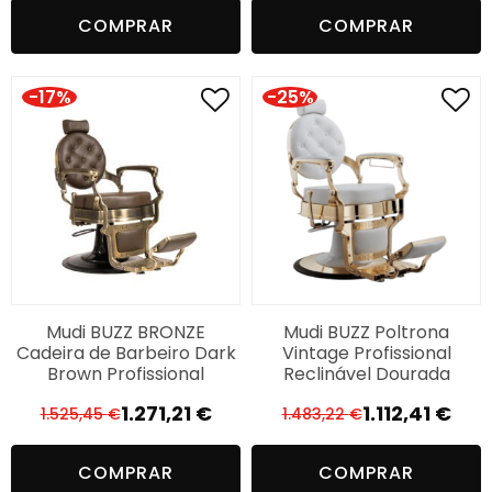
preço
preço
preço
preço
COMPRAR
COMPRAR
original
atual
original
atual
era:
é:
era:
é:
1.198,88 €.
999,07 €.
1.198,88 €.
999,07 €.
-17%
-25%
Mudi BUZZ BRONZE
Mudi BUZZ Poltrona
Cadeira de Barbeiro Dark
Vintage Profissional
Brown Profissional
Reclinável Dourada
1.271,21
€
1.112,41
€
1.525,45
€
1.483,22
€
O
O
O
O
preço
preço
preço
preço
COMPRAR
COMPRAR
original
atual
original
atual