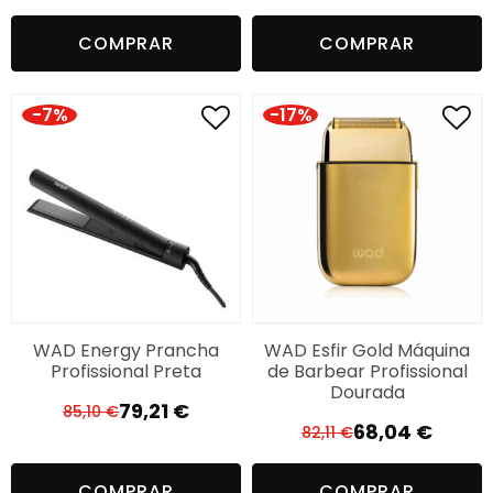
preço
preço
COMPRAR
COMPRAR
original
atual
era:
é:
275,00 €.
246,14 €.
-7%
-17%
WAD Energy Prancha
WAD Esfir Gold Máquina
Profissional Preta
de Barbear Profissional
Dourada
79,21
€
85,10
€
O
O
68,04
€
82,11
€
O
O
preço
preço
preço
preço
original
atual
COMPRAR
COMPRAR