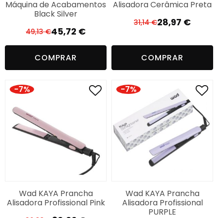
Máquina de Acabamentos
Alisadora Cerâmica Preta
Black Silver
28,97
€
31,14
€
O
O
45,72
€
49,13
€
O
O
preço
preço
preço
preço
original
atual
COMPRAR
COMPRAR
original
atual
era:
é:
era:
é:
31,14 €.
28,97 €.
49,13 €.
45,72 €.
-7%
-7%
Wad KAYA Prancha
Wad KAYA Prancha
Alisadora Profissional Pink
Alisadora Profissional
PURPLE