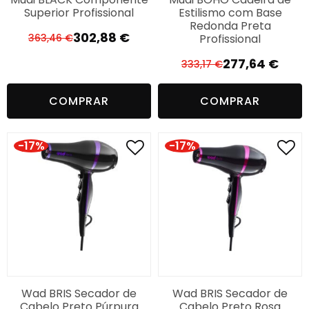
Superior Profissional
Estilismo com Base
Redonda Preta
302,88
€
Profissional
363,46
€
O
O
preço
preço
277,64
€
333,17
€
O
O
original
atual
preço
preço
era:
é:
COMPRAR
COMPRAR
original
atual
363,46 €.
302,88 €.
era:
é:
333,17 €.
277,64 €.
-17%
-17%
Wad BRIS Secador de
Wad BRIS Secador de
Cabelo Preto Púrpura
Cabelo Preto Rosa