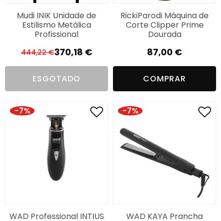
Mudi INIK Unidade de
RickiParodi Máquina de
Estilismo Metálica
Corte Clipper Prime
Profissional
Dourada
370,18
€
87,00
€
444,22
€
O
O
preço
preço
ESGOTADO
COMPRAR
original
atual
era:
é:
444,22 €.
370,18 €.
-7%
-7%
WAD Professional INTIUS
WAD KAYA Prancha