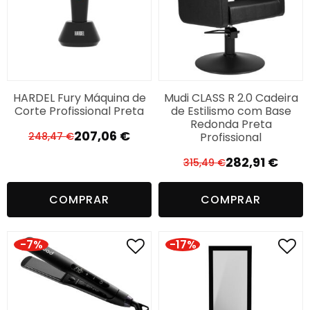
HARDEL Fury Máquina de
Mudi CLASS R 2.0 Cadeira
Corte Profissional Preta
de Estilismo com Base
Redonda Preta
207,06
€
Profissional
248,47
€
O
O
preço
preço
282,91
€
315,49
€
O
O
original
atual
preço
preço
era:
é:
COMPRAR
COMPRAR
original
atual
248,47 €.
207,06 €.
era:
é:
315,49 €.
282,91 €.
-7%
-17%