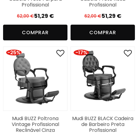
Profissional
Profissional
51,29
€
51,29
€
62,00
€
62,00
€
O
O
O
O
preço
preço
preço
preço
COMPRAR
COMPRAR
original
atual
original
atual
era:
é:
era:
é:
62,00 €.
51,29 €.
62,00 €.
51,29 €.
-25%
-17%
Mudi BUZZ Poltrona
Mudi BUZZ BLACK Cadeira
Vintage Profissional
de Barbeiro Preta
Reclinável Cinza
Profissional