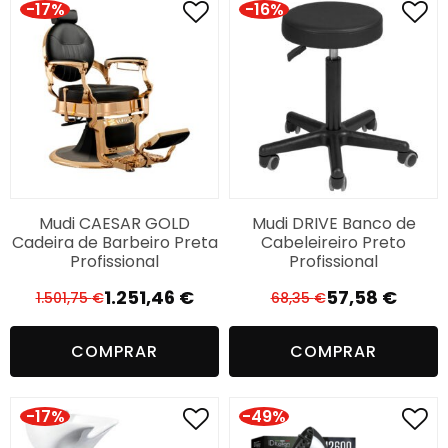
-17%
-16%
Mudi CAESAR GOLD
Mudi DRIVE Banco de
Cadeira de Barbeiro Preta
Cabeleireiro Preto
Profissional
Profissional
1.251,46
€
57,58
€
1.501,75
€
68,35
€
O
O
O
O
preço
preço
preço
preço
COMPRAR
COMPRAR
original
atual
original
atual
era:
é:
era:
é:
1.501,75 €.
1.251,46 €.
68,35 €.
57,58 €.
-17%
-49%