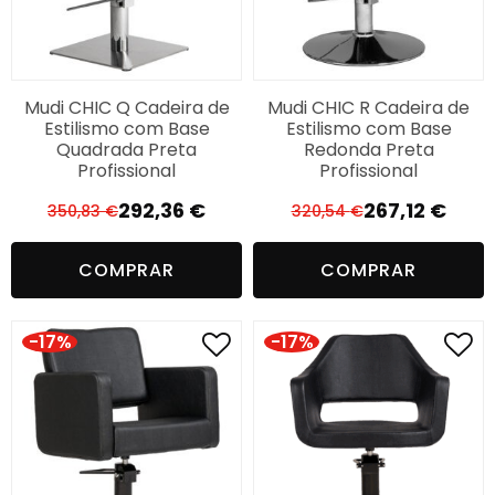
Mudi CHIC Q Cadeira de
Mudi CHIC R Cadeira de
Estilismo com Base
Estilismo com Base
Quadrada Preta
Redonda Preta
Profissional
Profissional
292,36
€
267,12
€
350,83
€
320,54
€
O
O
O
O
preço
preço
preço
preço
COMPRAR
COMPRAR
original
atual
original
atual
era:
é:
era:
é:
350,83 €.
292,36 €.
320,54 €.
267,12 €.
-17%
-17%