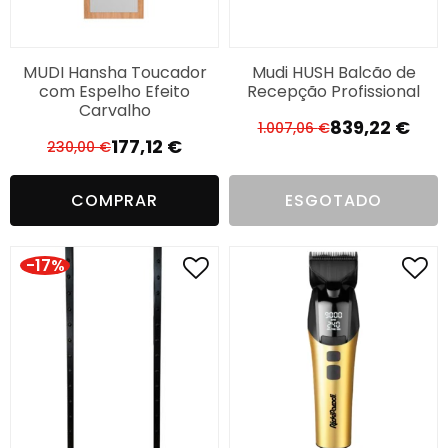
MUDI Hansha Toucador
Mudi HUSH Balcão de
com Espelho Efeito
Recepção Profissional
Carvalho
839,22
€
1.007,06
€
O
O
177,12
€
230,00
€
O
O
preço
preço
preço
preço
original
atual
COMPRAR
ESGOTADO
original
atual
era:
é:
era:
é:
1.007,06 €.
839,22 €.
230,00 €.
177,12 €.
-17%