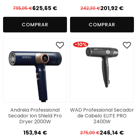
625,65
€
201,92
€
795,05
€
242,30
€
O
O
O
O
preço
preço
preço
preço
COMPRAR
COMPRAR
original
atual
original
atual
era:
é:
era:
é:
795,05 €.
625,65 €.
242,30 €.
201,92 €.
-10%
Andreia Professional
WAD Professional Secador
Secador Ion Shield Pro
de Cabelo ELITE PRO
Dryer 2000W
2400W
153,94
€
246,14
€
275,00
€
O
O