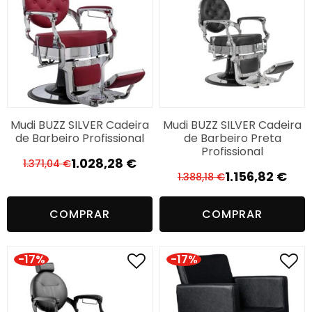
Mudi BUZZ SILVER Cadeira
Mudi BUZZ SILVER Cadeira
de Barbeiro Profissional
de Barbeiro Preta
Profissional
1.028,28
€
1.371,04
€
O
O
1.156,82
€
1.388,18
€
O
O
preço
preço
preço
preço
original
atual
COMPRAR
COMPRAR
original
atual
era:
é:
era:
é:
1.371,04 €.
1.028,28 €.
1.388,18 €.
1.156,82 €.
-17%
-17%