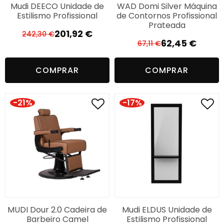
Mudi DEECO Unidade de
WAD Domi Silver Máquina
Estilismo Profissional
de Contornos Profissional
Prateada
201,92
€
242,30
€
O
O
62,45
€
67,11
€
O
O
preço
preço
preço
preço
original
atual
COMPRAR
COMPRAR
original
atual
era:
é:
era:
é:
242,30 €.
201,92 €.
67,11 €.
62,45 €.
-21%
-17%
MUDI Dour 2.0 Cadeira de
Mudi ELDUS Unidade de
Barbeiro Camel
Estilismo Profissional