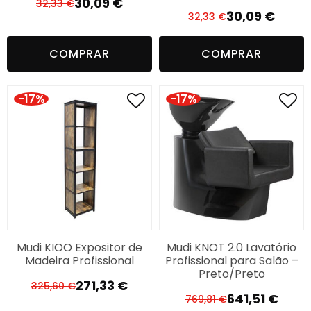
30,09
€
32,33
€
O
O
30,09
€
32,33
€
O
O
preço
preço
preço
preço
original
atual
COMPRAR
COMPRAR
original
atual
era:
é:
era:
é:
32,33 €.
30,09 €.
32,33 €.
30,09 €.
-17%
-17%
Mudi KIOO Expositor de
Mudi KNOT 2.0 Lavatório
Madeira Profissional
Profissional para Salão –
Preto/Preto
271,33
€
325,60
€
O
O
641,51
€
769,81
€
O
O
preço
preço