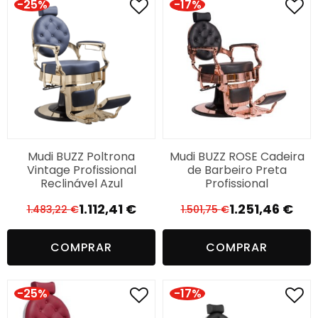
-25%
-17%
Mudi BUZZ Poltrona
Mudi BUZZ ROSE Cadeira
Vintage Profissional
de Barbeiro Preta
Reclinável Azul
Profissional
1.112,41
€
1.251,46
€
1.483,22
€
1.501,75
€
O
O
O
O
preço
preço
preço
preço
COMPRAR
COMPRAR
original
atual
original
atual
era:
é:
era:
é:
1.483,22 €.
1.112,41 €.
1.501,75 €.
1.251,46 €.
-25%
-17%