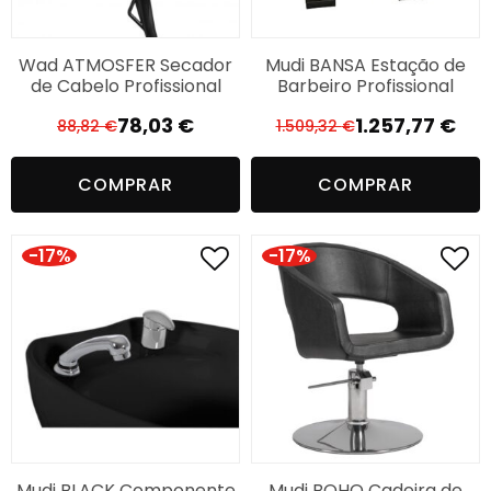
Wad ATMOSFER Secador
Mudi BANSA Estação de
de Cabelo Profissional
Barbeiro Profissional
78,03
€
1.257,77
€
88,82
€
1.509,32
€
O
O
O
O
preço
preço
preço
preço
COMPRAR
COMPRAR
original
atual
original
atual
era:
é:
era:
é:
88,82 €.
78,03 €.
1.509,32 €.
1.257,77 €.
-17%
-17%
Mudi BLACK Componente
Mudi BOHO Cadeira de