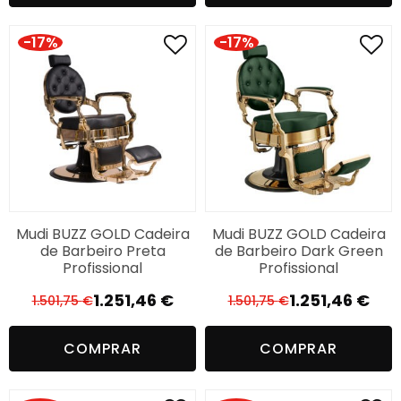
era:
é:
era:
é:
1.525,45 €.
1.271,21 €.
1.483,22 €.
1.112,41 €.
-17%
-17%
Mudi BUZZ GOLD Cadeira
Mudi BUZZ GOLD Cadeira
de Barbeiro Preta
de Barbeiro Dark Green
Profissional
Profissional
1.251,46
€
1.251,46
€
1.501,75
€
1.501,75
€
O
O
O
O
preço
preço
preço
preço
COMPRAR
COMPRAR
original
atual
original
atual
era:
é:
era:
é:
1.501,75 €.
1.251,46 €.
1.501,75 €.
1.251,46 €.