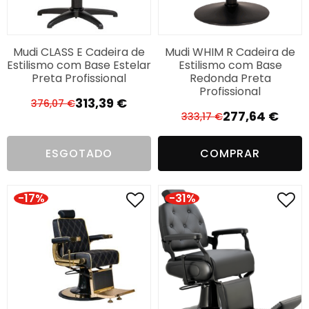
Mudi CLASS E Cadeira de
Mudi WHIM R Cadeira de
Estilismo com Base Estelar
Estilismo com Base
Preta Profissional
Redonda Preta
Profissional
313,39
€
376,07
€
O
O
277,64
€
333,17
€
O
O
preço
preço
preço
preço
original
atual
ESGOTADO
COMPRAR
original
atual
era:
é:
era:
é:
376,07 €.
313,39 €.
333,17 €.
277,64 €.
-17%
-31%