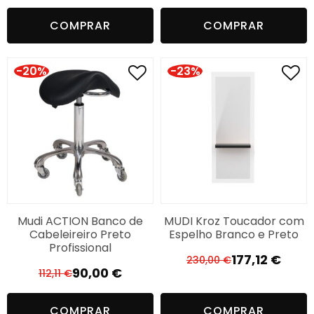
preço
preço
original
atual
COMPRAR
COMPRAR
original
atual
era:
é:
era:
é:
325,60 €.
271,33 €.
769,81 €.
641,51 €.
-20%
-23%
Mudi ACTION Banco de
MUDI Kroz Toucador com
Cabeleireiro Preto
Espelho Branco e Preto
Profissional
177,12
€
230,00
€
O
O
90,00
€
112,11
€
O
O
preço
preço
preço
preço
original
atual
COMPRAR
COMPRAR