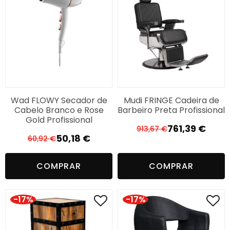
Wad FLOWY Secador de
Mudi FRINGE Cadeira de
Cabelo Branco e Rose
Barbeiro Preta Profissional
Gold Profissional
761,39
€
913,67
€
O
O
50,18
€
60,92
€
O
O
preço
preço
preço
preço
original
atual
COMPRAR
COMPRAR
original
atual
era:
é:
era:
é:
913,67 €.
761,39 €.
60,92 €.
50,18 €.
-17%
-17%