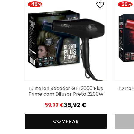
-40%
-36%
ID Italian Secador GTI 2600 Plus
ID Ita
Prime com Difusor Preto 2200W
35,92
€
59,99
€
O
O
preço
preço
COMPRAR
original
atual
era:
é: