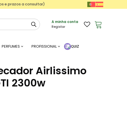
ços e prazos a consultar)
A minha conta
Registar
PERFUMES
PROFISSIONAL
QUIZ
Secador Airlissimo
GTI 2300w