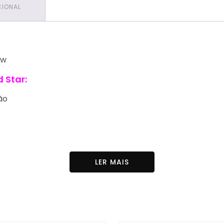
CIONAL
0w
 Star:
ão
uecimento
LER MAIS
ia