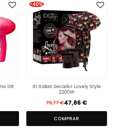
-40%
imo Git
ID Italian Secador Lovely Style
2200W
47,86
€
79,77
€
O
O
preço
preço
COMPRAR
original
atual
era:
é: