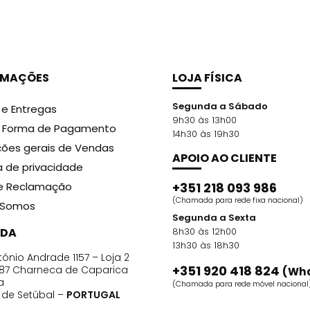
69,99 €.
44,99 €.
79,99 €.
49,99 €.
RMAÇÕES
LOJA FÍSICA
Segunda a Sábado
 e Entregas
9h30 às 13h00
r Forma de Pagamento
14h30 às 19h30
ões gerais de Vendas
APOIO AO CLIENTE
ca de privacidade
de Reclamação
+351 218 093 986
(Chamada para rede fixa nacional)
Somos
Segunda a Sexta
DA
8h30 às 12h00
13h30 às 18h30
ónio Andrade 1157 – Loja 2
+351 920 418 824
87 Charneca de Caparica
(Wh
a
(Chamada para rede móvel nacional
o de Setúbal –
PORTUGAL