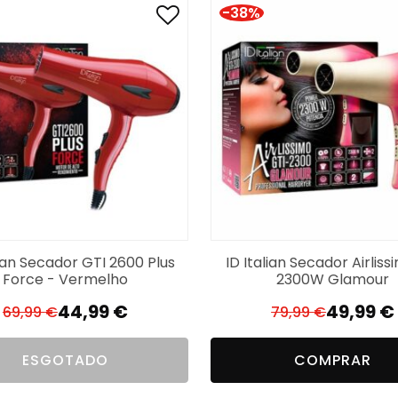
-38%
lian Secador GTI 2600 Plus
ID Italian Secador Airliss
Force - Vermelho
2300W Glamour
44,99
€
49,99
€
69,99
€
79,99
€
O
O
O
O
preço
preço
preço
preço
ESGOTADO
COMPRAR
original
atual
original
atual
era:
é:
era:
é: