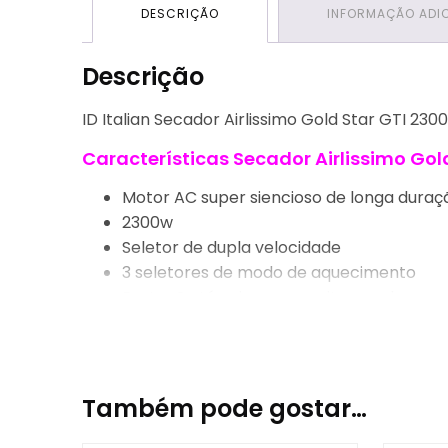
DESCRIÇÃO
INFORMAÇÃO ADI
Descrição
ID Italian Secador Airlissimo Gold Star GTI 230
Características Secador Airlissimo Gold
Motor AC super siencioso de longa duraç
2300w
Seletor de dupla velocidade
3 seletores de modo de aquecimento
Proteção térmica para evitar o sobreaq
Filtro removível
Gancho para pendurar
Toque de borracha para melhor aderênc
2 bocais profissionais incluídos
Também pode gostar…