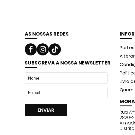
59,99 €.
35,92 €.
AS NOSSAS REDES
INFO
Portes
Altera
SUBSCREVA A NOSSA NEWSLETTER
Condiç
Políti
Livro 
Quem 
MORA
Rua Ant
2820-2
Almad
Distrit