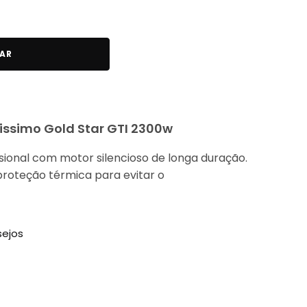
AR
rlissimo Gold Star GTI 2300w
sional com motor silencioso de longa duração.
roteção térmica para evitar o
sejos