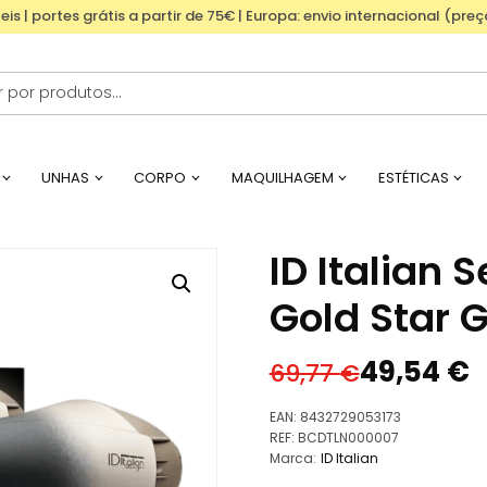
eis | portes grátis a partir de 75€ | Europa: envio internacional (pre
UNHAS
CORPO
MAQUILHAGEM
ESTÉTICAS
ID Italian 
Gold Star 
49,54
€
69,77
€
O
O
preço
preço
EAN:
8432729053173
original
atual
REF:
BCDTLN000007
Marca:
ID Italian
era:
é: