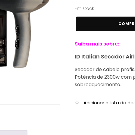
69,77 €.
49,54 €.
Em stock
Quantidade
COMPR
de
ID
Saiba mais sobre:
Italian
Secador
ID Italian Secador Ai
Airlissimo
Gold
Secador de cabelo profis
Star
Potência de 2300w com p
GTI
sobreaquecimento.
2300w
Adicionar a lista de de