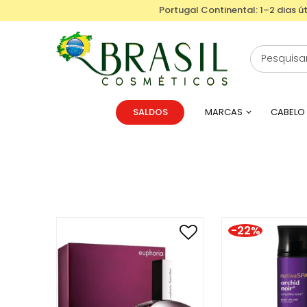
Portugal Continental: 1–2 dias út
SALDOS
MARCAS
CABELO
-22%