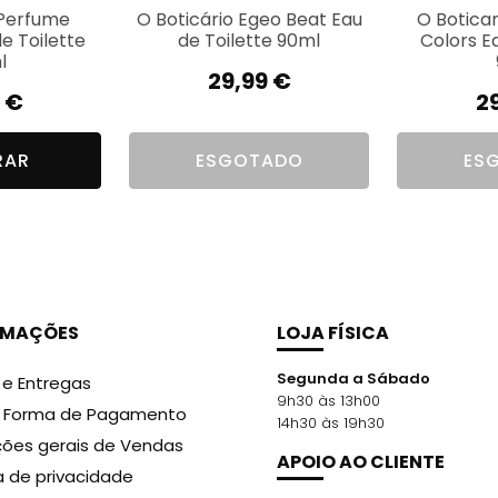
 Perfume
O Boticário Egeo Beat Eau
O Botica
de Toilette
de Toilette 90ml
Colors E
l
29,99
€
9
€
2
RAR
ESGOTADO
ES
RMAÇÕES
LOJA FÍSICA
Segunda a Sábado
 e Entregas
9h30 às 13h00
r Forma de Pagamento
14h30 às 19h30
ões gerais de Vendas
APOIO AO CLIENTE
ca de privacidade