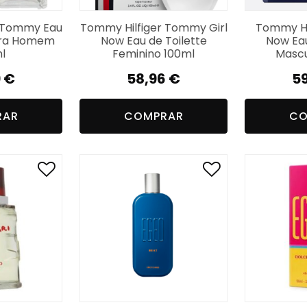
r Tommy Eau
Tommy Hilfiger Tommy Girl
Tommy Hi
para Homem
Now Eau de Toilette
Now Eau
l
Feminino 100ml
Mascu
9
€
58,96
€
5
RAR
COMPRAR
CO