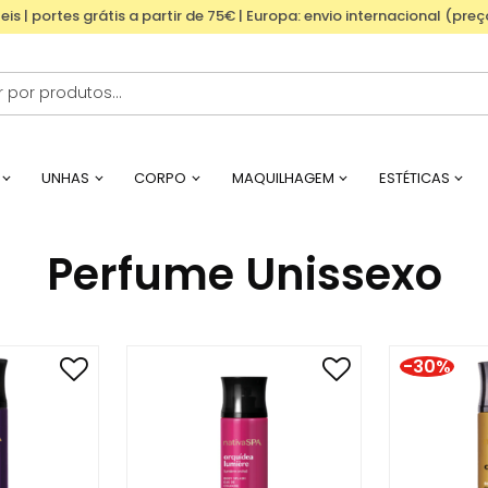
eis | portes grátis a partir de 75€ | Europa: envio internacional (pre
UNHAS
CORPO
MAQUILHAGEM
ESTÉTICAS
Perfume Unissexo
-30%