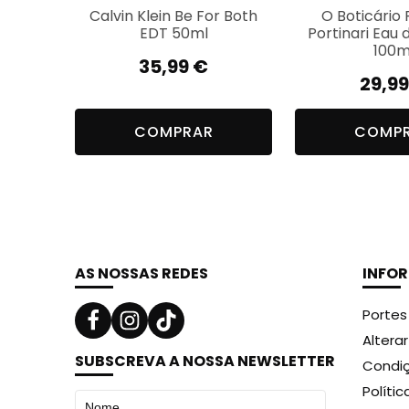
Calvin Klein Be For Both
O Boticário
EDT 50ml
Portinari Eau 
100m
35,99
€
29,9
COMPRAR
COMP
AS NOSSAS REDES
INFO
Portes
Altera
SUBSCREVA A NOSSA NEWSLETTER
Condiç
Políti