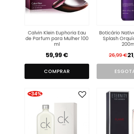
Calvin Klein Euphoria Eau
Boticário Nati
de Parfum para Mulher 100
Splash Orquí
ml
200m
59,99
€
21
26,99
€
O
O
p
p
COMPRAR
ESGOT
or
a
er
é:
26
21
-34%