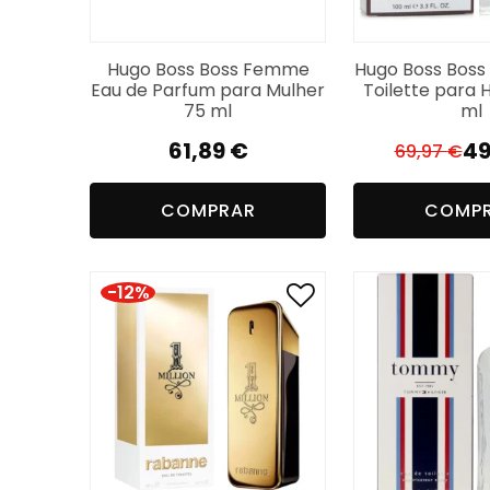
Hugo Boss Boss Femme
Hugo Boss Boss
Eau de Parfum para Mulher
Toilette para
75 ml
ml
61,89
€
49
69,97
€
O
O
p
p
COMPRAR
COMP
or
a
er
é:
69
49
-12%