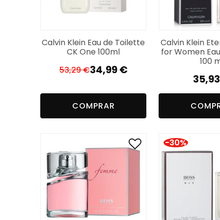
Calvin Klein Eau de Toilette
Calvin Klein Et
CK One 100ml
for Women Eau
100 m
34,99
€
53,29
€
O
O
35,9
preço
preço
original
atual
COMPRAR
COMP
era:
é:
53,29 €.
34,99 €.
-30%