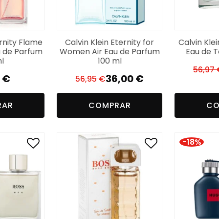
ernity Flame
Calvin Klein Eternity for
Calvin Kle
 de Parfum
Women Air Eau de Parfum
Eau de T
l
100 ml
56,97
3
€
36,00
€
56,95
€
O
O
preço
preço
RAR
COMPRAR
CO
original
atual
era:
é:
56,95 €.
36,00 €.
-18%