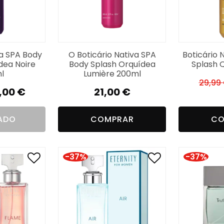
va SPA Body
O Boticário Nativa SPA
Boticário 
dea Noire
Body Splash Orquídea
Splash 
l
Lumière 200ml
29,99
,00
€
21,00
€
reço
reço
ADO
COMPRAR
CO
iginal
tual
a:
,99 €.
,00 €.
-37%
-37%