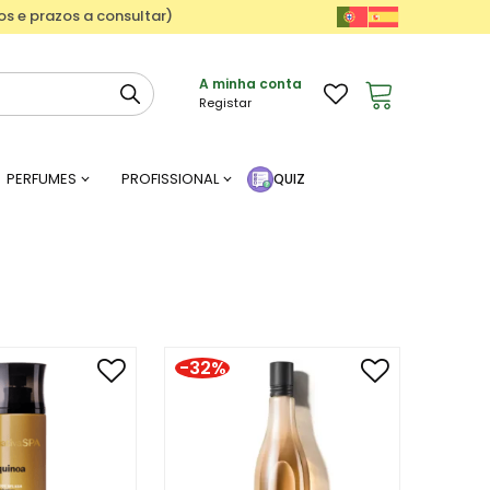
ços e prazos a consultar)
A minha conta
Registar
PERFUMES
PROFISSIONAL
QUIZ
-32%