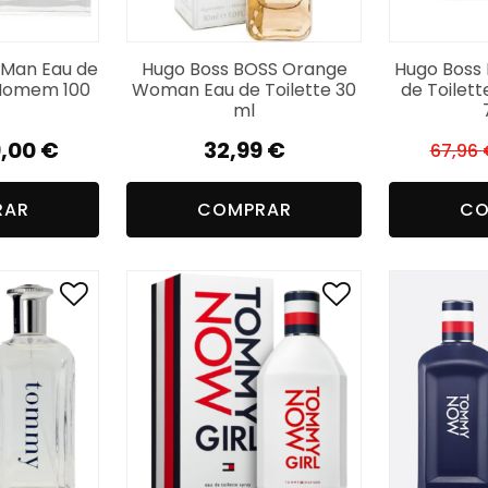
 Man Eau de
Hugo Boss BOSS Orange
Hugo Boss 
 Homem 100
Woman Eau de Toilette 30
de Toilet
ml
,00
€
32,99
€
67,96
reço
reço
RAR
COMPRAR
CO
iginal
tual
a:
,97 €.
,00 €.