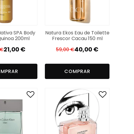
Nativa SPA Body
Natura Ekos Eau de Toilette
Quinoa 200ml
Frescor Cacau 150 ml
21,00
€
40,00
€
€
59,00
€
O
O
O
O
preço
preço
preço
preço
original
atual
original
atual
MPRAR
COMPRAR
era:
é:
era:
é:
29,99 €.
21,00 €.
59,00 €.
40,00 €.