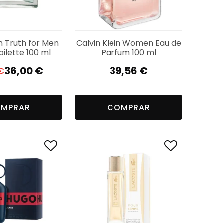
in Truth for Men
Calvin Klein Women Eau de
oilette 100 ml
Parfum 100 ml
36,00
€
39,56
€
€
O
O
preço
preço
original
atual
MPRAR
COMPRAR
era:
é:
56,97 €.
36,00 €.