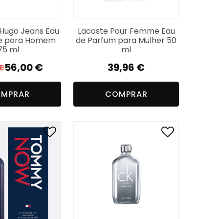
Hugo Jeans Eau
Lacoste Pour Femme Eau
te para Homem
de Parfum para Mulher 50
75 ml
ml
56,00
€
39,96
€
€
O
O
preço
preço
MPRAR
COMPRAR
original
atual
era:
é:
67,96 €.
56,00 €.