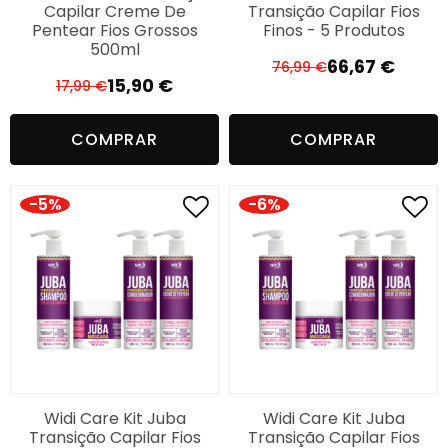
Capilar Creme De
Transição Capilar Fios
Pentear Fios Grossos
Finos - 5 Produtos
500ml
66,67
€
76,99
€
O
O
15,90
€
17,99
€
O
O
preço
preço
preço
preço
original
atual
COMPRAR
COMPRAR
original
atual
era:
é:
era:
é:
76,99 €.
66,67 €.
17,99 €.
15,90 €.
-5%
-6%
Widi Care Kit Juba
Widi Care Kit Juba
Transição Capilar Fios
Transição Capilar Fios