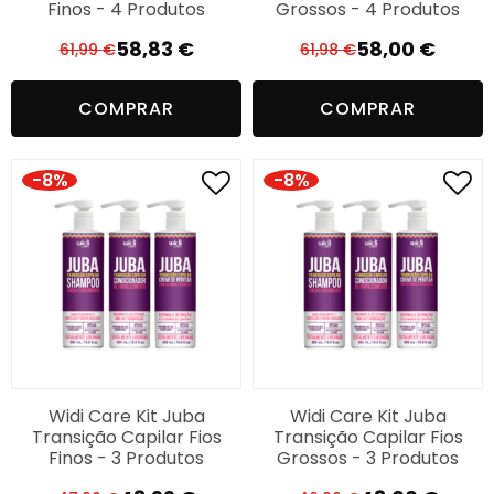
Finos - 4 Produtos
Grossos - 4 Produtos
58,83
€
58,00
€
61,99
€
61,98
€
O
O
O
O
preço
preço
preço
preço
COMPRAR
COMPRAR
original
atual
original
atual
era:
é:
era:
é:
61,99 €.
58,83 €.
61,98 €.
58,00 €.
-8%
-8%
Widi Care Kit Juba
Widi Care Kit Juba
Transição Capilar Fios
Transição Capilar Fios
Finos - 3 Produtos
Grossos - 3 Produtos