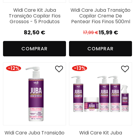
Widi Care Kit Juba
Widi Care Juba Transição
Transição Capilar Fios
Capilar Creme De
Grossos - 5 Produtos
Pentear Fios Finos 500ml
82,50
€
15,99
€
17,99
€
O
O
preço
preço
COMPRAR
COMPRAR
original
atual
era:
é:
17,99 €.
15,99 €.
-12%
-13%
Widi Care Juba Transição
Widi Care Kit Juba