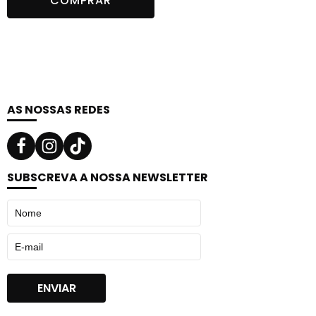
COMPRAR
original
atual
era:
é:
10,99 €.
4,99 €.
AS NOSSAS REDES
SUBSCREVA A NOSSA NEWSLETTER