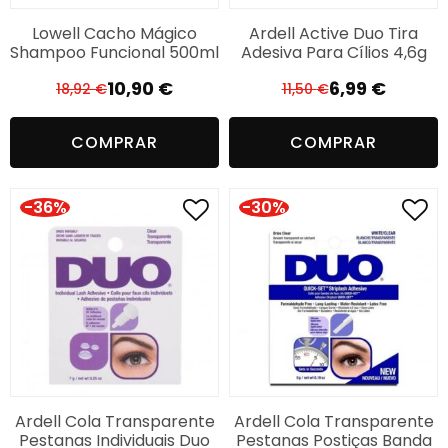
Lowell Cacho Mágico
Ardell Active Duo Tira
Shampoo Funcional 500ml
Adesiva Para Cílios 4,6g
10,90
€
6,99
€
18,92
€
11,50
€
O
O
O
O
preço
preço
preço
preço
COMPRAR
COMPRAR
original
atual
original
atual
era:
é:
era:
é:
18,92 €.
10,90 €.
11,50 €.
6,99 €.
-36%
-30%
Ardell Cola Transparente
Ardell Cola Transparente
Pestanas Individuais Duo
Pestanas Postiças Banda