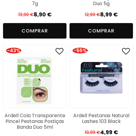
7g
Duo 5g
8,90
€
8,99
€
13,90
€
12,90
€
O
O
O
O
preço
preço
preço
preço
COMPRAR
COMPRAR
original
atual
original
atual
era:
é:
era:
é:
13,90 €.
8,90 €.
12,90 €.
8,99 €.
-43%
-55%
Ardell Cola Transparente
Ardell Pestanas Natural
Pincel Pestanas Postiças
Lashes 103 Black
Banda Duo 5ml
4,99
€
10,99
€
O
O