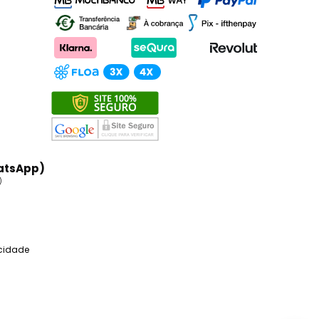
atsApp)
)
acidade