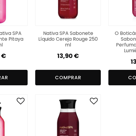
ativa SPA
Nativa SPA Sabonete
O Boticá
nte Pitaya
Líquido Cereja Rouge 250
Sabon
l
ml
Perfuma
Lumi
0
€
13,90
€
1
RAR
COMPRAR
CO