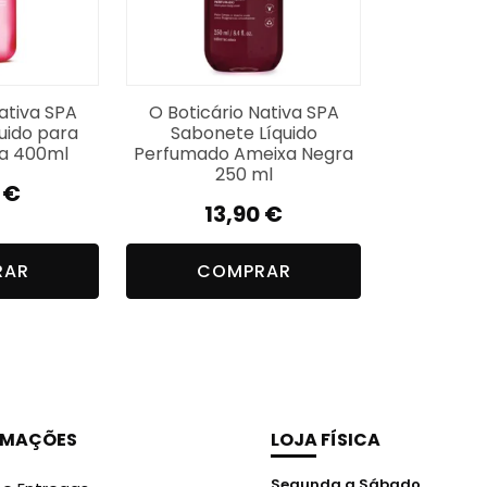
ativa SPA
O Boticário Nativa SPA
uido para
Sabonete Líquido
a 400ml
Perfumado Ameixa Negra
250 ml
0
€
13,90
€
RAR
COMPRAR
RMAÇÕES
LOJA FÍSICA
Segunda a Sábado