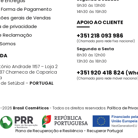
 e Entregas
9h30 às 13h00
r Forma de Pagamento
14h30 às 19h30
ões gerais de Vendas
APOIO AO CLIENTE
ca de privacidade
de Reclamação
+351 218 093 986
(Chamada para rede fixa nacional)
Somos
Segunda a Sexta
DA
8h30 às 12h00
13h30 às 18h30
ónio Andrade 1157 – Loja 2
+351 920 418 824
87 Charneca de Caparica
(Wh
a
(Chamada para rede móvel nacional
o de Setúbal –
PORTUGAL
1-2026
Brasil Cosméticos
- Todos os direitos reservados.
Política de Priv
Plano de Recuperação e Resiliência - Recuperar Portugal