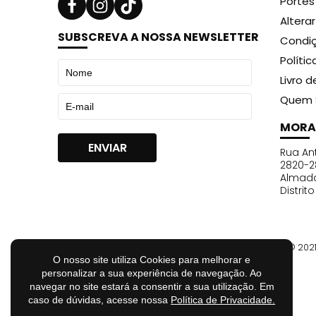
Portes
Altera
SUBSCREVA A NOSSA NEWSLETTER
Condiç
Políti
Livro 
Quem 
MORA
Rua Ant
2820-2
Almad
Distrit
© 202
O nosso site utiliza Cookies para melhorar e
personalizar a sua experiência de navegação. Ao
navegar no site estará a consentir a sua utilização. Em
caso de dúvidas, acesse nossa
Política de Privacidade.