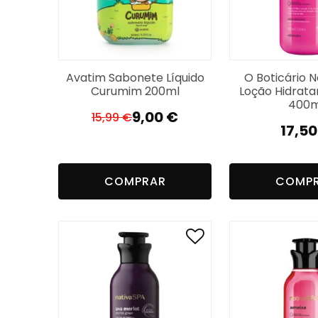
Avatim Sabonete Líquido
O Boticário N
Curumim 200ml
Loção Hidrata
400m
9,00
€
15,99
€
O
O
17,5
preço
preço
original
atual
era:
é:
COMPRAR
COMP
15,99 €.
9,00 €.