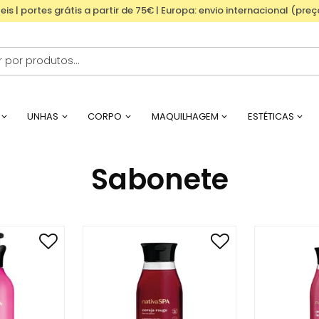
eis | portes grátis a partir de 75€ | Europa: envio internacional (pre
UNHAS
CORPO
MAQUILHAGEM
ESTÉTICAS
Sabonete