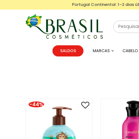
Portugal Continental: 1–2 dias út
SALDOS
MARCAS
CABELO
-44%