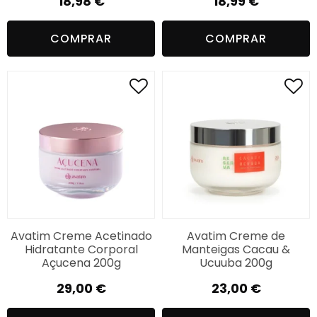
18,98
€
18,99
€
COMPRAR
COMPRAR
Avatim Creme Acetinado
Avatim Creme de
Hidratante Corporal
Manteigas Cacau &
Açucena 200g
Ucuuba 200g
29,00
€
23,00
€