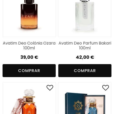
Avatim Deo Colónia Ozara
Avatim Deo Parfum Bakari
100ml
100ml
39,00
€
42,00
€
COMPRAR
COMPRAR