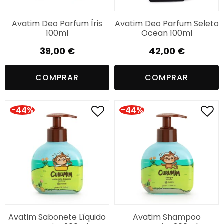
Avatim Deo Parfum Íris
Avatim Deo Parfum Seleto
100ml
Ocean 100ml
39,00
€
42,00
€
COMPRAR
COMPRAR
-44%
-44%
Avatim Sabonete Líquido
Avatim Shampoo