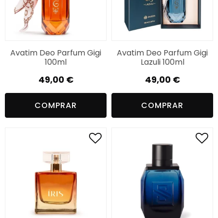
Avatim Deo Parfum Gigi
Avatim Deo Parfum Gigi
100ml
Lazuli 100ml
49,00
€
49,00
€
COMPRAR
COMPRAR