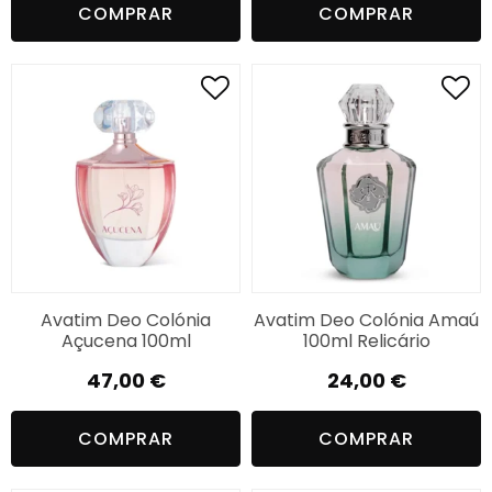
COMPRAR
COMPRAR
Avatim Deo Colónia
Avatim Deo Colónia Amaú
Açucena 100ml
100ml Relicário
47,00
€
24,00
€
COMPRAR
COMPRAR