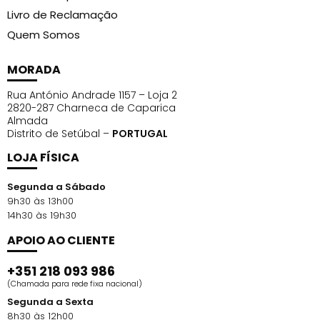
Livro de Reclamação
Quem Somos
MORADA
Rua António Andrade 1157 – Loja 2
2820-287 Charneca de Caparica
Almada
Distrito de Setúbal –
PORTUGAL
LOJA FÍSICA
Segunda a Sábado
9h30 às 13h00
14h30 às 19h30
APOIO AO CLIENTE
+351 218 093 986
(Chamada para rede fixa nacional)
Segunda a Sexta
8h30 às 12h00