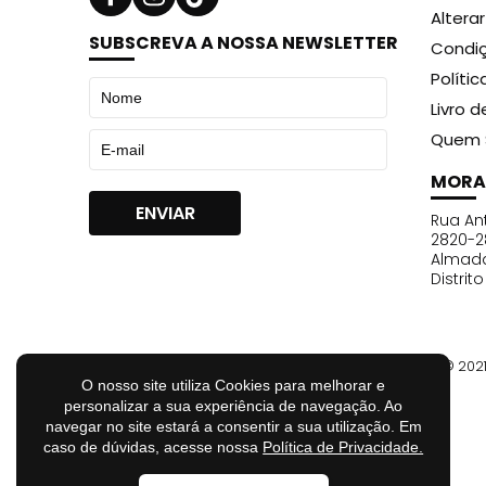
Altera
SUBSCREVA A NOSSA NEWSLETTER
Condiç
Políti
Livro 
Quem 
MORA
Rua Ant
2820-2
Almad
Distrit
© 202
O nosso site utiliza Cookies para melhorar e
personalizar a sua experiência de navegação. Ao
navegar no site estará a consentir a sua utilização. Em
caso de dúvidas, acesse nossa
Política de Privacidade.