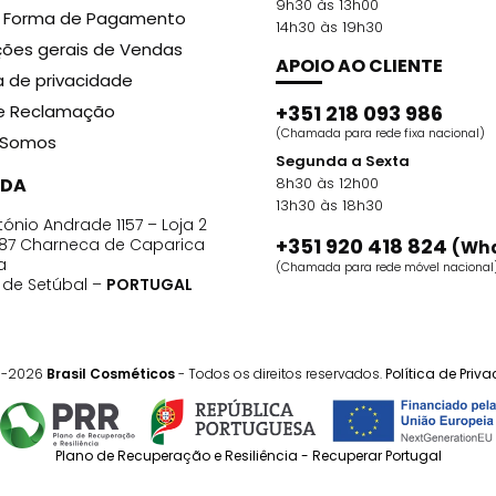
9h30 às 13h00
r Forma de Pagamento
14h30 às 19h30
ões gerais de Vendas
APOIO AO CLIENTE
ca de privacidade
de Reclamação
+351 218 093 986
(Chamada para rede fixa nacional)
Somos
Segunda a Sexta
DA
8h30 às 12h00
13h30 às 18h30
ónio Andrade 1157 – Loja 2
+351 920 418 824
87 Charneca de Caparica
(Wh
a
(Chamada para rede móvel nacional
o de Setúbal –
PORTUGAL
1-2026
Brasil Cosméticos
- Todos os direitos reservados.
Política de Priv
Plano de Recuperação e Resiliência - Recuperar Portugal