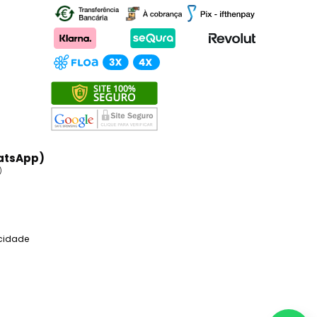
atsApp)
)
acidade