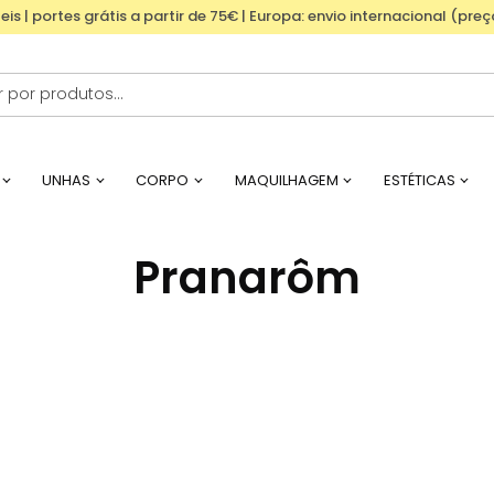
eis | portes grátis a partir de 75€ | Europa: envio internacional (pre
UNHAS
CORPO
MAQUILHAGEM
ESTÉTICAS
Pranarôm