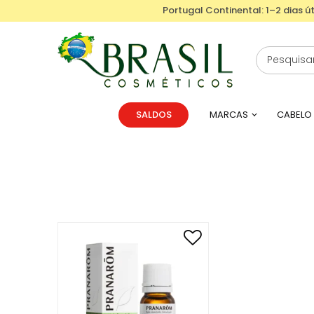
Portugal Continental: 1–2 dias út
SALDOS
MARCAS
CABELO