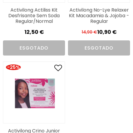
Activilong Actiliss Kit
Activilong No-Lye Relaxer
Desfrisante Sem Soda
Kit Macadamia & Jojoba -
Regular/Normal
Regular
12,50
€
10,90
€
14,90
€
O
O
preço
preço
ESGOTADO
ESGOTADO
original
atual
era:
é:
14,90 €.
10,90 €.
-25%
Activilong Crino Junior