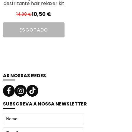
desfrizante hair relaxer kit
10,50
€
14,00
€
O
O
preço
preço
ESGOTADO
original
atual
era:
é:
14,00 €.
10,50 €.
AS NOSSAS REDES
SUBSCREVA A NOSSA NEWSLETTER