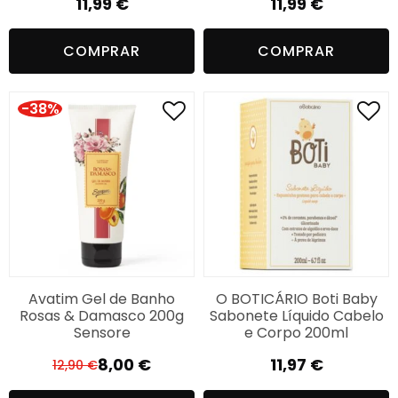
11,99
€
11,99
€
COMPRAR
COMPRAR
-38%
Avatim Gel de Banho
O BOTICÁRIO Boti Baby
Rosas & Damasco 200g
Sabonete Líquido Cabelo
Sensore
e Corpo 200ml
8,00
€
11,97
€
12,90
€
O
O
preço
preço