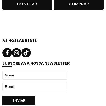
COMPRAR
COMPRAR
original
atual
era:
é:
12,90 €.
8,00 €.
AS NOSSAS REDES
SUBSCREVA A NOSSA NEWSLETTER