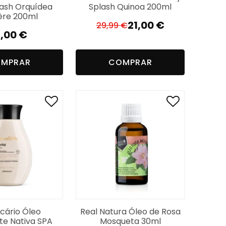
ash Orquídea
Splash Quinoa 200ml
ère 200ml
21,00
€
29,99
€
O
O
1,00
€
preço
preço
original
atual
MPRAR
COMPRAR
era:
é:
29,99 €.
21,00 €.
icário Óleo
Real Natura Óleo de Rosa
te Nativa SPA
Mosqueta 30ml