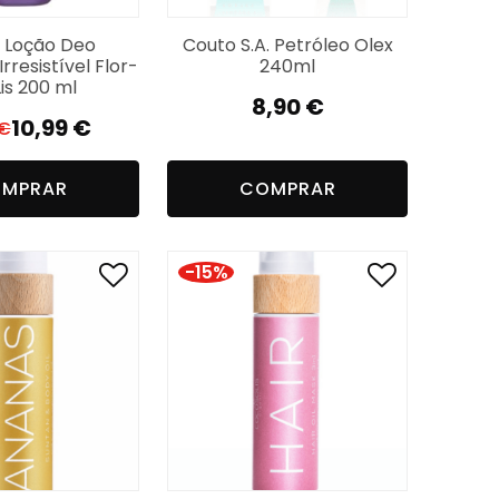
 Loção Deo
Couto S.A. Petróleo Olex
rresistível Flor-
240ml
is 200 ml
8,90
€
10,99
€
€
O
O
preço
preço
MPRAR
COMPRAR
original
atual
era:
é:
15,99 €.
10,99 €.
-15%