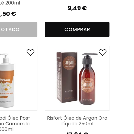
ité 200ml
9,49
€
7,50
€
GOTADO
COMPRAR
rodi Óleo Pós-
Risfort Óleo de Argan Oro
ão Camomila
Líquido 250ml
000ml