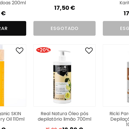
doas 200ml
Kar
17,50
€
0
€
1
RAR
ESGOTADO
ES
-20%
anic SKIN
Real Natura Óleo pós
Ricki Pa
y Oil 110ml
depilatório limão 700ml
Depilaç
1