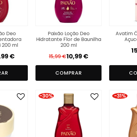
ção Deo
Paixão Loção Deo
Avatim Ó
Tentadora
Hidratante Flor de Baunilha
Açuc
 200 ml
200 ml
1
,99
€
10,99
€
15,99
€
O
O
reço
reço
preço
preço
RAR
COMPRAR
CO
iginal
tual
original
atual
a:
era:
é:
,97 €.
,99 €.
15,99 €.
10,99 €.
-30%
-31%