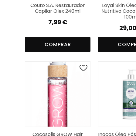
Couto S.A. Restaurador
Loyal Skin Óle
Capilar Olex 240ml
Nutritivo Coc
100m
7,99
€
29,0
COMPRAR
COMP
Cocosolis GROW Hair
Inocos Óleo Pós