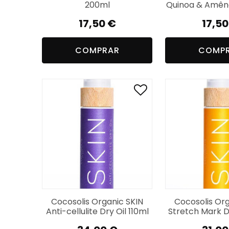
200ml
Quinoa & Amên
17,50
€
17,5
COMPRAR
COMP
Cocosolis Organic SKIN
Cocosolis Org
Anti-cellulite Dry Oil 110ml
Stretch Mark Dr