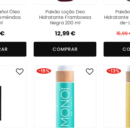
añol Óleo
Paixão Loção Deo
Paixão
 Amêndoa
Hidratante Framboesa
Hidratante I
l
Negra 200 ml
de-L
€
12,99
€
15,99
RAR
COMPRAR
CO
-15%
-13%