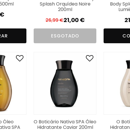
 500ml
Splash Orquídea Noire
Body Spl
200ml
Lumi
€
21,00
€
2
26,99
€
O
O
preço
preço
RAR
ESGOTADO
CO
original
atual
era:
é:
26,99 €.
21,00 €.
o Óleo
O Boticário Nativa SPA Óleo
O Bot
ativa SPA
Hidratante Caviar 200ml
Hidratan