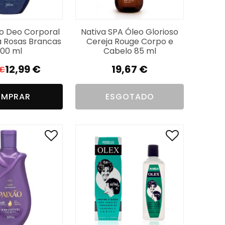
eo Deo Corporal
Nativa SPA Óleo Glorioso
a Rosas Brancas
Cereja Rouge Corpo e
00 ml
Cabelo 85 ml
12,99
€
19,67
€
€
O
O
preço
preço
MPRAR
ESGOTADO
original
atual
era:
é:
18,99 €.
12,99 €.