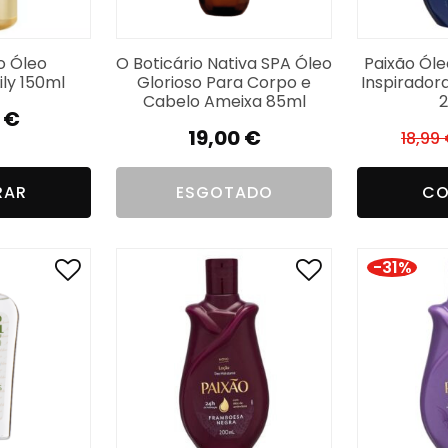
o Óleo
O Boticário Nativa SPA Óleo
Paixão Ól
ly 150ml
Glorioso Para Corpo e
Inspirador
Cabelo Ameixa 85ml
2
0
€
19,00
€
18,99
RAR
ESGOTADO
CO
-31%