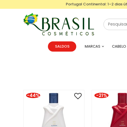
Portugal Continental: 1–2 dias út
SALDOS
MARCAS
CABELO
-44%
-21%