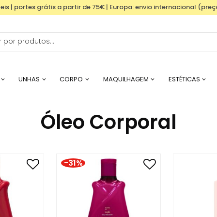
eis | portes grátis a partir de 75€ | Europa: envio internacional (pre
UNHAS
CORPO
MAQUILHAGEM
ESTÉTICAS
Óleo Corporal
-31%