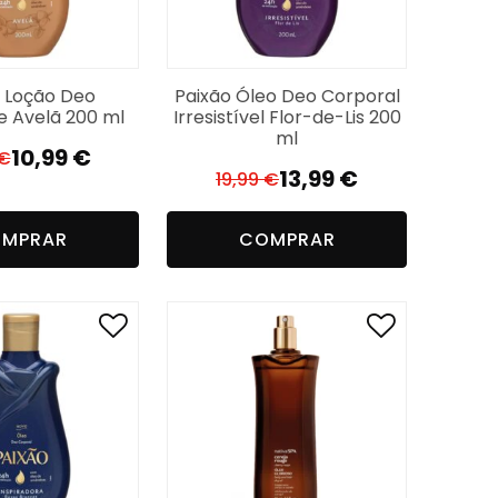
 Loção Deo
Paixão Óleo Deo Corporal
e Avelã 200 ml
Irresistível Flor-de-Lis 200
ml
10,99
€
€
O
O
13,99
€
19,99
€
O
O
preço
preço
preço
preço
original
atual
MPRAR
COMPRAR
original
atual
era:
é:
era:
é:
15,99 €.
10,99 €.
19,99 €.
13,99 €.