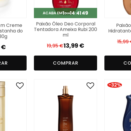
1
14
41
48
ACABA EM
DIA
Paixão Óleo Deo Corporal
 em Creme
Paixão
Tentadora Ameixa Rubi 200
stanha do
Hidratant
ml
230g
15,99
13,99
€
19,95
€
0
€
O
O
preço
preço
original
atual
RAR
COMPRAR
CO
era:
é:
19,95 €.
13,99 €.
-32%