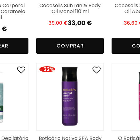
o Corporal
Cocosolis SunTan & Body
Cocosolis
o Caramelo
Oil Monoi 110 ml
Oil Ab
l
33,00
€
39,00
€
36,60
O
O
0
€
preço
preço
original
atual
RAR
COMPRAR
CO
era:
é:
39,00 €.
33,00 €.
-22%
 Depilatório
Boticário Nativa SPA Body
O Boticá