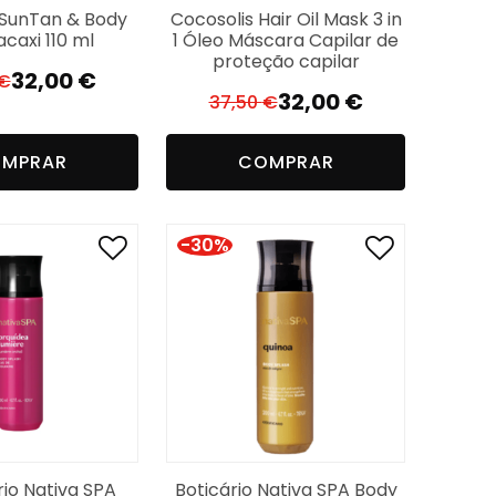
 SunTan & Body
Cocosolis Hair Oil Mask 3 in
acaxi 110 ml
1 Óleo Máscara Capilar de
proteção capilar
32,00
€
€
O
O
32,00
€
37,50
€
O
O
preço
preço
preço
preço
original
atual
MPRAR
COMPRAR
original
atual
era:
é:
era:
é:
36,60 €.
32,00 €.
37,50 €.
32,00 €.
-30%
rio Nativa SPA
Boticário Nativa SPA Body