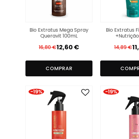
Bio Extratus Mega Spray
Bio Extratus F
Queravit 100mL
+Nutrição
12,60
€
11
16,80
€
14,89
€
O
O
O
O
preço
preço
p
p
original
atual
or
a
COMPRAR
COMP
era:
é:
er
é:
16,80 €.
12,60 €.
14
11
-19%
-19%