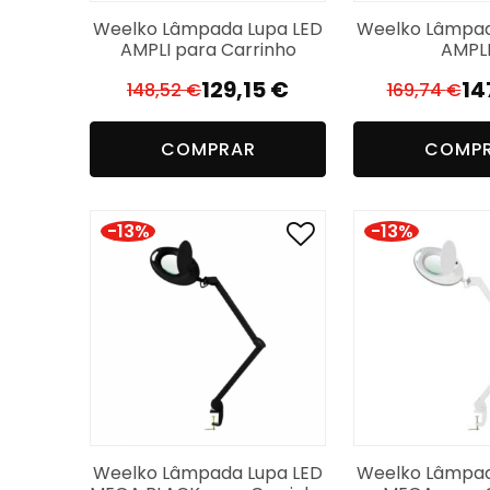
Weelko Lâmpada Lupa LED
Weelko Lâmpad
AMPLI para Carrinho
AMPL
129,15
€
14
148,52
€
169,74
€
O
O
O
O
preço
preço
p
p
COMPRAR
COMP
original
atual
or
a
era:
é:
er
é:
148,52 €.
129,15 €.
16
14
-13%
-13%
Weelko Lâmpada Lupa LED
Weelko Lâmpad