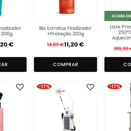
ACABA E
Lizze Pr
inalizador
Bio Extratus Finalizador
250°C
 200g
+Proteção 200g
Aquecim
,20
€
11,20
€
14,89
€
O
O
189,99
reço
reço
preço
preço
iginal
tual
original
atual
RAR
COMPRAR
CO
a:
era:
é:
,89 €.
,20 €.
14,89 €.
11,20 €.
-17%
-17%