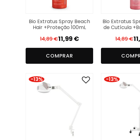
Bio Extratus Spray Beach
Bio Extratus Sp
Hair +Proteção 100mL
de Cutícula +B
11,99
€
11
14,89
€
14,89
€
O
O
O
O
preço
preço
p
p
COMPRAR
COMP
original
atual
or
a
era:
é:
er
é:
14,89 €.
11,99 €.
14
11
-13%
-13%