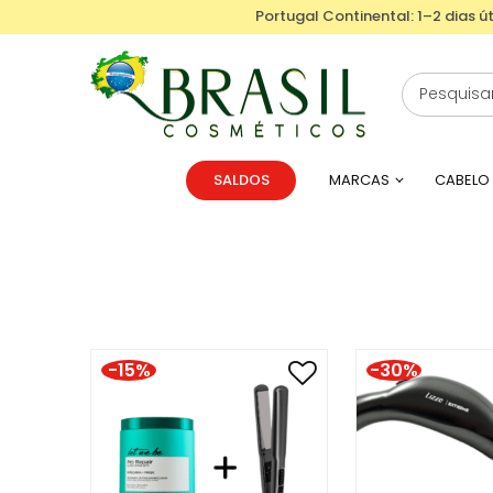
Portugal Continental: 1–2 dias út
SALDOS
MARCAS
CABELO
-15%
-30%