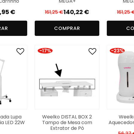
Carrinho
MEGA+
MEG
1,95
€
140,22
€
161,25
€
161,25
O
O
reço
reço
preço
preço
RAR
COMPRAR
CO
iginal
tual
original
atual
a:
era:
é:
,74 €.
,95 €.
161,25 €.
140,22 €.
-17%
-23%
ada Lupa
Weelko DISTAL BOX 2
Weel
ia LED 22W
Tampo de Mesa com
Aquecedor
Extrator de Pó
56,37