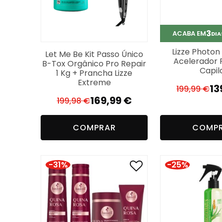
3
ACABA EM
DIA
Lizze Photon
Let Me Be Kit Passo Único
Acelerador 
B-Tox Orgânico Pro Repair
Capil
1 Kg + Prancha Lizze
Extreme
13
199,99
€
O
O
169,99
€
199,98
€
O
O
p
p
preço
preço
or
a
COMPRAR
COMP
original
atual
er
é:
era:
é:
19
13
199,98 €.
169,99 €.
-31%
-25%