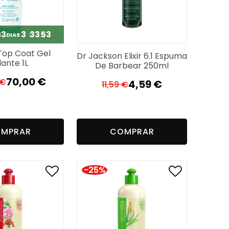
3
3
33
51
M
DIAS
 Top Coat Gel
Dr Jackson Elixir 6.1 Espuma
lante 1L
De Barbear 250ml
70,00
€
€
4,59
€
11,59
€
O
O
O
O
preço
preço
preço
preço
original
atual
original
atual
era:
é:
era:
é:
MPRAR
COMPRAR
198,99 €.
70,00 €.
11,59 €.
4,59 €.
-25%