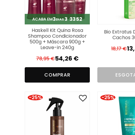
3
3
33
51
ACABA EM
DIAS
Haskell Kit Quina Rosa
Bio Extratus 
Shampoo Condicionador
Cachos 
500g + Máscara 900g +
Leave-in 240g
13
18,17
€
O
O
54,26
€
78,95
€
p
p
O
O
or
a
preço
preço
er
é:
COMPRAR
ESGOT
original
atual
18
13
era:
é:
78,95 €.
54,26 €.
-25%
-25%