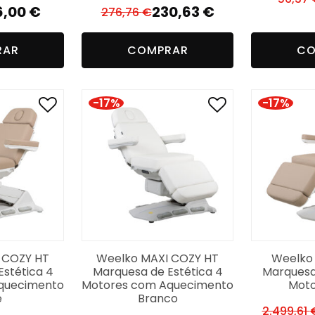
6,00
€
230,63
€
276,76
€
O
O
reço
reço
preço
preço
RAR
COMPRAR
CO
iginal
tual
original
atual
a:
era:
é:
5,00 €.
6,00 €.
276,76 €.
230,63 €.
-17%
-17%
 COZY HT
Weelko MAXI COZY HT
Weelko
stética 4
Marquesa de Estética 4
Marquesa
quecimento
Motores com Aquecimento
Moto
e
Branco
2.499,61