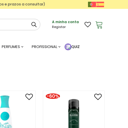
ços e prazos a consultar)
A minha conta
Registar
PERFUMES
PROFISSIONAL
QUIZ
-60%