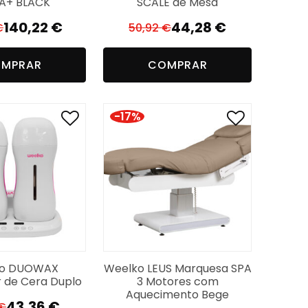
A+ BLACK
SCALE de Mesa
140,22
€
44,28
€
€
50,92
€
O
O
O
O
preço
preço
preço
preço
MPRAR
COMPRAR
original
atual
original
atual
era:
é:
era:
é:
161,25 €.
140,22 €.
50,92 €.
44,28 €.
-17%
ko DUOWAX
Weelko LEUS Marquesa SPA
 de Cera Duplo
3 Motores com
Aquecimento Bege
43,36
€
€