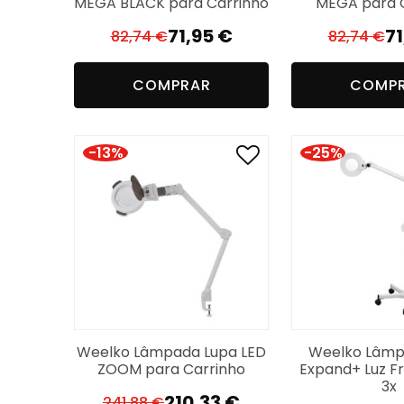
MEGA BLACK para Carrinho
MEGA para 
71,95
€
7
82,74
€
82,74
€
O
O
O
O
preço
preço
p
p
COMPRAR
COMP
original
atual
or
a
era:
é:
er
é:
82,74 €.
71,95 €.
82
71
-13%
-25%
Weelko Lâmpada Lupa LED
Weelko Lâmp
ZOOM para Carrinho
Expand+ Luz Fr
3x
210,33
€
241,88
€