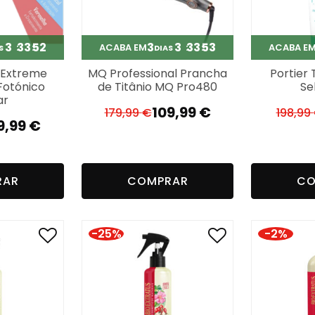
3
33
51
3
3
33
52
ACABA EM
ACABA E
S
DIAS
 Extreme
MQ Professional Prancha
Portier
Fotónico
de Titânio MQ Pro480
Se
ar
109,99
€
179,99
€
198,99
O
O
9,99
€
preço
preço
reço
reço
original
atual
iginal
tual
era:
é:
RAR
COMPRAR
CO
a:
179,99 €.
109,99 €.
9,99 €.
9,99 €.
-25%
-2%