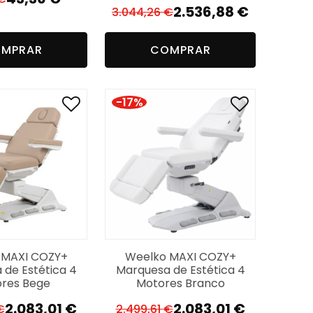
O
O
2.536,88
€
3.044,26
€
O
O
preço
preço
preço
preço
original
atual
MPRAR
COMPRAR
original
atual
era:
é:
era:
é:
56,37 €.
43,36 €.
3.044,26 €.
2.536,88 €.
-17%
 MAXI COZY+
Weelko MAXI COZY+
 de Estética 4
Marquesa de Estética 4
res Bege
Motores Branco
2.083,01
€
2.083,01
€
€
2.499,61
€