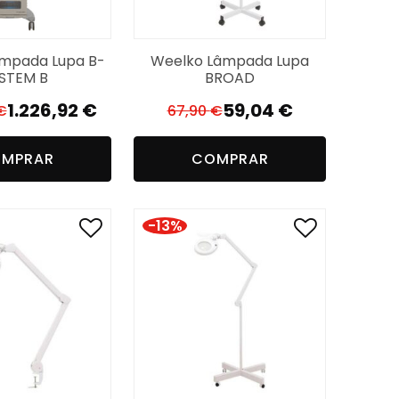
mpada Lupa B-
Weelko Lâmpada Lupa
STEM B
BROAD
1.226,92
€
59,04
€
€
67,90
€
O
O
O
O
preço
preço
preço
preço
MPRAR
COMPRAR
original
atual
original
atual
era:
é:
era:
é:
1.472,30 €.
1.226,92 €.
67,90 €.
59,04 €.
-13%