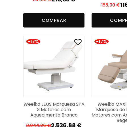
O
O
11
155,00
€
O
O
preço
preço
p
p
original
atual
COMPRAR
COMP
or
a
era:
é:
er
é:
241,88 €.
210,33 €.
15
11
-17%
-17%
Weelko LEUS Marquesa SPA
Weelko MAXI
3 Motores com
Marquesa de E
Aquecimento Branco
Motores com A
Beg
2.536,88
€
3.044,26
€