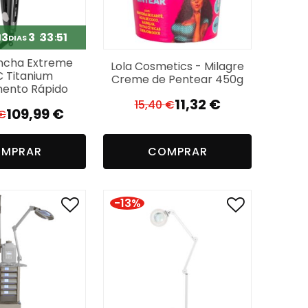
3
3
33
50
M
DIAS
ancha Extreme
Lola Cosmetics - Milagre
 Titanium
Creme de Pentear 450g
ento Rápido
11,32
€
15,40
€
O
O
109,99
€
€
O
O
preço
preço
preço
preço
original
atual
MPRAR
COMPRAR
original
atual
era:
é:
era:
é:
15,40 €.
11,32 €.
189,99 €.
109,99 €.
-13%