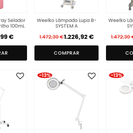
ray Selador
Weelko Lâmpada Lupa B-
Weelko Lâ
rilho 100mL
SYSTEM A
SY
,99
€
1.226,92
€
1.472,30
€
1.472,30
O
O
reço
reço
preço
preço
RAR
COMPRAR
CO
iginal
tual
original
atual
a:
era:
é:
,89 €.
,99 €.
1.472,30 €.
1.226,92 €.
-13%
-13%