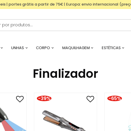
eis | portes grátis a partir de 75€ | Europa: envio internacional (pre
UNHAS
CORPO
MAQUILHAGEM
ESTÉTICAS
Finalizador
-39%
-65%