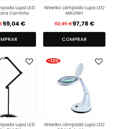
mpada Lupa LED
Weelko Lâmpada Lupa LED
ara Carrinho
MAGNI+
59,04
€
97,78
€
€
112,45
€
O
O
O
O
preço
preço
preço
preço
MPRAR
COMPRAR
original
atual
original
atual
era:
é:
era:
é:
67,90 €.
59,04 €.
112,45 €.
97,78 €.
-13%
mpada Lupa LED
Weelko Lâmpada Lupa LED