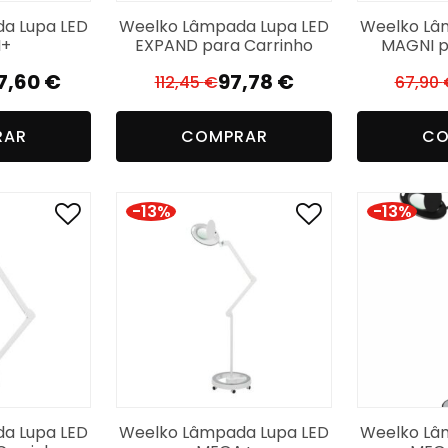
a Lupa LED
Weelko Lâmpada Lupa LED
Weelko Lâ
I+
EXPAND para Carrinho
MAGNI p
7,60
€
97,78
€
112,45
€
67,90
O
O
reço
reço
preço
preço
RAR
COMPRAR
CO
iginal
tual
original
atual
a:
era:
é:
9,74 €.
7,60 €.
112,45 €.
97,78 €.
-13%
-13%
a Lupa LED
Weelko Lâmpada Lupa LED
Weelko Lâ