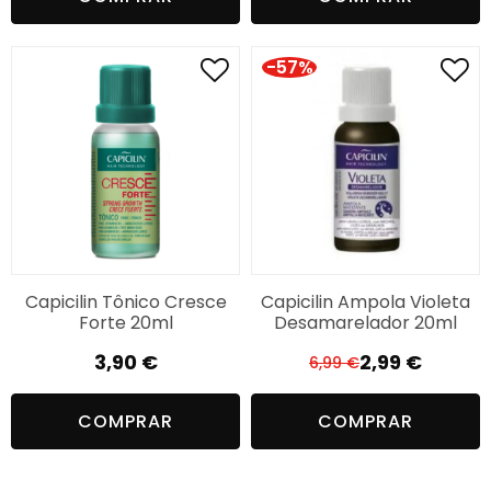
-57%
Capicilin Tônico Cresce
Capicilin Ampola Violeta
Forte 20ml
Desamarelador 20ml
3,90
€
2,99
€
6,99
€
O
O
preço
preço
COMPRAR
COMPRAR
original
atual
era:
é:
6,99 €.
2,99 €.