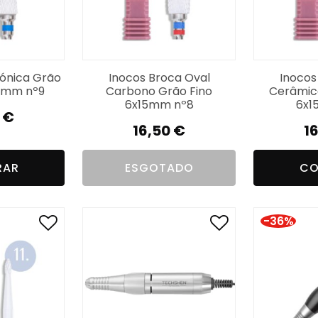
Cónica Grão
Inocos Broca Oval
Inocos
13mm nº9
Carbono Grão Fino
Cerâmic
6x15mm nº8
6x1
0
€
16,50
€
1
RAR
ESGOTADO
CO
-36%