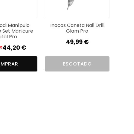
rodi Manípulo
Inocos Caneta Nail Drill
 Set Manicure
Glam Pro
ital Pro
49,99
€
44,20
€
€
O
O
preço
preço
MPRAR
ESGOTADO
original
atual
era:
é:
69,00 €.
44,20 €.