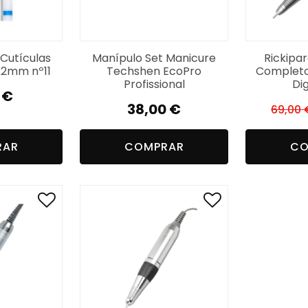
Cutículas
Manípulo Set Manicure
Rickipa
x2mm nº11
Techshen EcoPro
Completo
Profissional
Dig
0
€
38,00
€
69,00
RAR
COMPRAR
CO