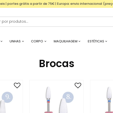
eis | portes grátis a partir de 75€ | Europa: envio internacional (pre
UNHAS
CORPO
MAQUILHAGEM
ESTÉTICAS
Brocas