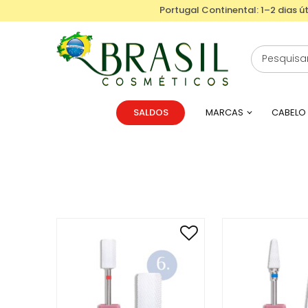
Portugal Continental: 1–2 dias út
SALDOS
MARCAS
CABELO