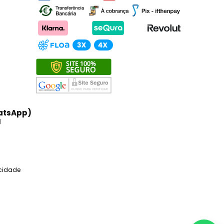
atsApp)
)
acidade