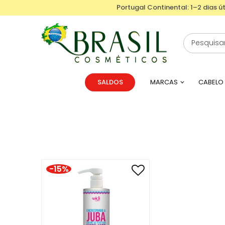
Portugal Continental: 1–2 dias út
SALDOS
MARCAS
CABELO
-15%