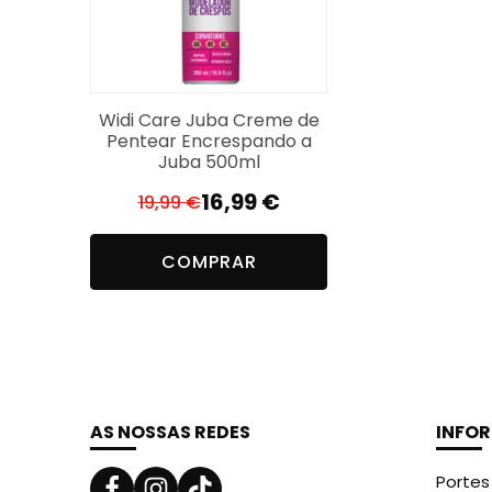
Widi Care Juba Creme de
Pentear Encrespando a
Juba 500ml
16,99
€
19,99
€
O
O
preço
preço
COMPRAR
original
atual
era:
é:
19,99 €.
16,99 €.
AS NOSSAS REDES
INFO
Portes