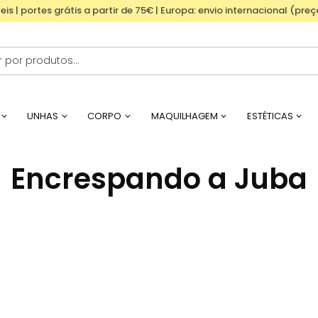
eis | portes grátis a partir de 75€ | Europa: envio internacional (pre
UNHAS
CORPO
MAQUILHAGEM
ESTÉTICAS
Encrespando a Juba