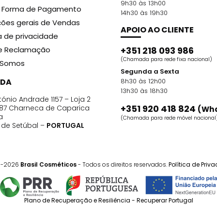
9h30 às 13h00
r Forma de Pagamento
14h30 às 19h30
ões gerais de Vendas
APOIO AO CLIENTE
ca de privacidade
de Reclamação
+351 218 093 986
(Chamada para rede fixa nacional)
Somos
Segunda a Sexta
DA
8h30 às 12h00
13h30 às 18h30
ónio Andrade 1157 – Loja 2
+351 920 418 824
87 Charneca de Caparica
(Wh
a
(Chamada para rede móvel nacional
o de Setúbal –
PORTUGAL
1-2026
Brasil Cosméticos
- Todos os direitos reservados.
Política de Priv
Plano de Recuperação e Resiliência - Recuperar Portugal