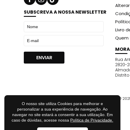
Altera
SUBSCREVA A NOSSA NEWSLETTER
Condiç
Políti
Livro 
Quem 
MORA
Rua Ant
2820-2
Almad
Distrit
© 202
O nosso site utiliza Cookies para melhorar e
personalizar a sua experiência de navegação. Ao
navegar no site estará a consentir a sua utilização. Em
caso de dúvidas, acesse nossa
Política de Privacidade.