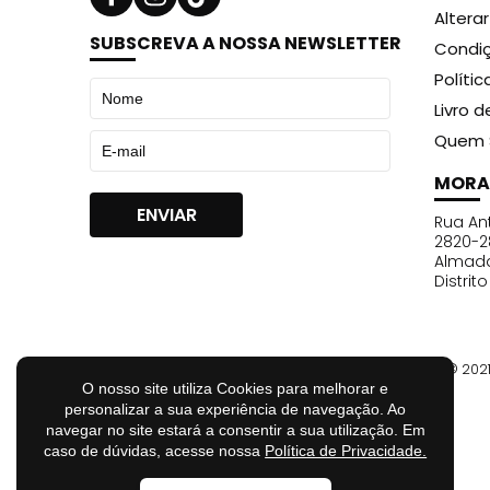
Altera
SUBSCREVA A NOSSA NEWSLETTER
Condiç
Políti
Livro 
Quem 
MORA
Rua Ant
2820-2
Almad
Distrit
© 202
O nosso site utiliza Cookies para melhorar e
personalizar a sua experiência de navegação. Ao
navegar no site estará a consentir a sua utilização. Em
caso de dúvidas, acesse nossa
Política de Privacidade.