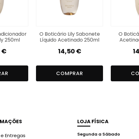
ndicionador
O Boticário Lily Sabonete
O Botic
ly 250ml
Líquido Acetinado 250ml
Acetina
0
€
14,50
€
1
RAR
COMPRAR
CO
RMAÇÕES
LOJA FÍSICA
Segunda a Sábado
 e Entregas