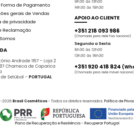
9h30 às 13h00
r Forma de Pagamento
14h30 às 19h30
ões gerais de Vendas
APOIO AO CLIENTE
ca de privacidade
de Reclamação
+351 218 093 986
(Chamada para rede fixa nacional)
Somos
Segunda a Sexta
DA
8h30 às 12h00
13h30 às 18h30
ónio Andrade 1157 – Loja 2
+351 920 418 824
87 Charneca de Caparica
(Wh
a
(Chamada para rede móvel nacional
o de Setúbal –
PORTUGAL
1-2026
Brasil Cosméticos
- Todos os direitos reservados.
Política de Priv
Plano de Recuperação e Resiliência - Recuperar Portugal