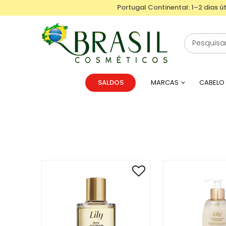
Portugal Continental: 1–2 dias út
SALDOS
MARCAS
CABELO