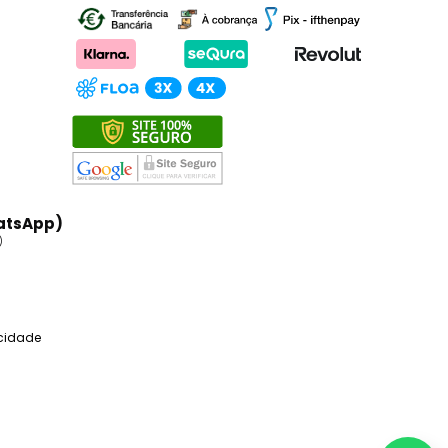
atsApp)
)
acidade