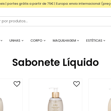
eis | portes grátis a partir de 75€ | Europa: envio internacional (pre
UNHAS
CORPO
MAQUILHAGEM
ESTÉTICAS
Sabonete Líquido