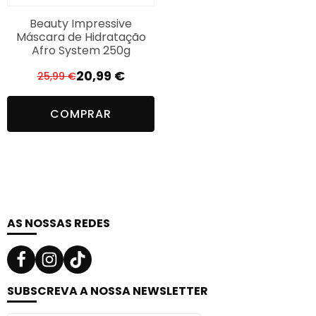
Beauty Impressive
Máscara de Hidratação
Afro System 250g
20,99
€
25,99
€
O
O
preço
preço
COMPRAR
original
atual
era:
é:
25,99 €.
20,99 €.
AS NOSSAS REDES
SUBSCREVA A NOSSA NEWSLETTER