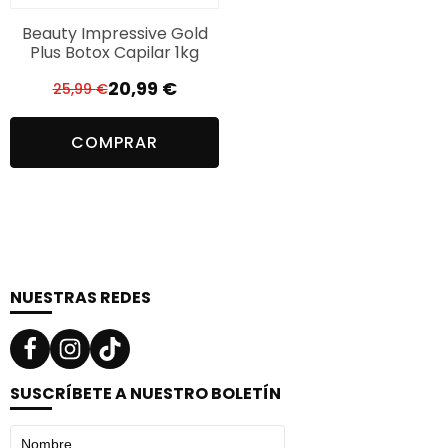
Beauty Impressive Gold
Plus Botox Capilar 1kg
20,99
€
25,99
€
El
El
precio
precio
COMPRAR
original
actual
era:
es:
25,99 €.
20,99 €.
NUESTRAS REDES
SUSCRÍBETE A NUESTRO BOLETÍN