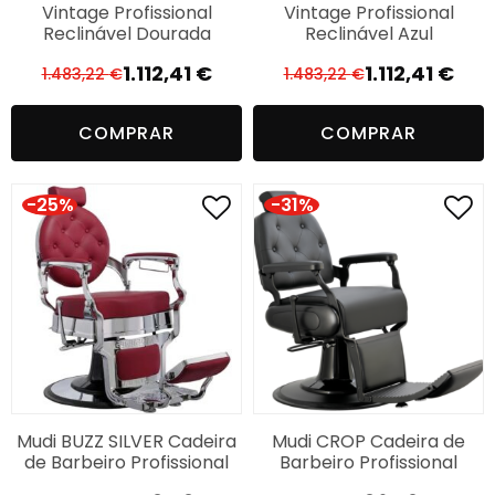
Vintage Profissional
Vintage Profissional
Reclinável Dourada
Reclinável Azul
1.112,41
€
1.112,41
€
1.483,22
€
1.483,22
€
El
El
El
El
precio
precio
precio
precio
COMPRAR
COMPRAR
original
actual
original
actual
era:
es:
era:
es:
1.483,22 €.
1.112,41 €.
1.483,22 €.
1.112,41 €.
-25%
-31%
Mudi BUZZ SILVER Cadeira
Mudi CROP Cadeira de
de Barbeiro Profissional
Barbeiro Profissional