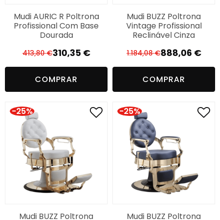
Mudi AURIC R Poltrona
Mudi BUZZ Poltrona
Profissional Com Base
Vintage Profissional
Dourada
Reclinável Cinza
310,35
€
888,06
€
413,80
€
1.184,08
€
El
El
El
El
precio
precio
precio
precio
COMPRAR
COMPRAR
original
actual
original
actual
era:
es:
era:
es:
413,80 €.
310,35 €.
1.184,08 €.
888,06 €.
-25%
-25%
Mudi BUZZ Poltrona
Mudi BUZZ Poltrona