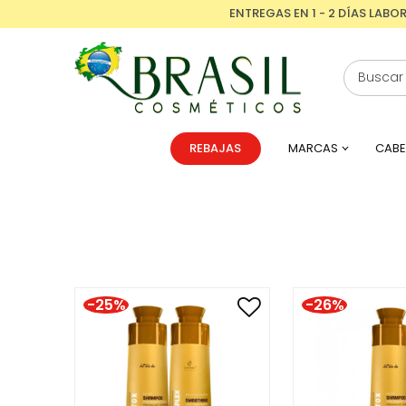
ENTREGAS EN 1 - 2 DÍAS LABO
REBAJAS
MARCAS
CABE
-25%
-26%