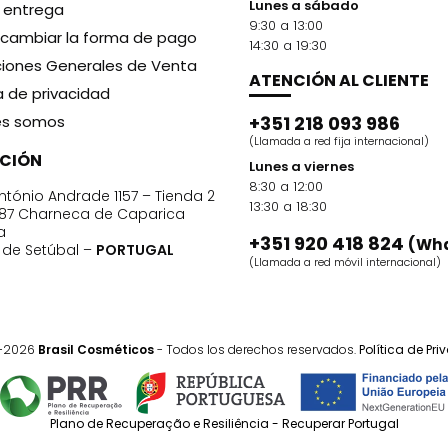
Lunes a sábado
y entrega
9:30 a 13:00
cambiar la forma de pago
14:30 a 19:30
iones Generales de Venta
ATENCIÓN AL CLIENTE
ca de privacidad
es somos
+351 218 093 986
(Llamada a red fija internacional)
CCIÓN
Lunes a viernes
8:30 a 12:00
ntónio Andrade 1157 – Tienda 2
13:30 a 18:30
87 Charneca de Caparica
a
+351 920 418 824
(Wh
o de Setúbal –
PORTUGAL
(Llamada a red móvil internacional)
1-2026
Brasil Cosméticos
- Todos los derechos reservados.
Política de Pr
Plano de Recuperação e Resiliência - Recuperar Portugal