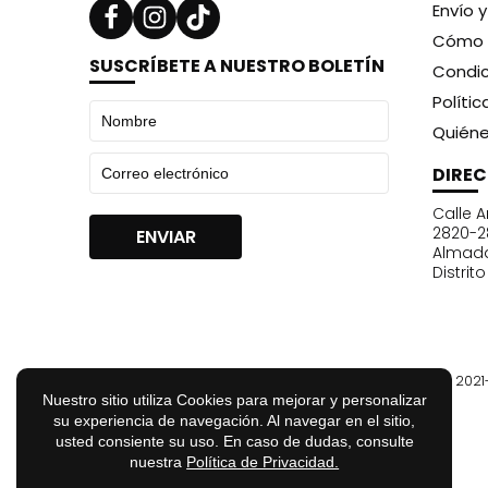
Envío 
Cómo 
SUSCRÍBETE A NUESTRO BOLETÍN
Condic
Políti
Quién
DIRE
Calle A
2820-2
Almad
Distrit
© 202
Nuestro sitio utiliza Cookies para mejorar y personalizar
su experiencia de navegación. Al navegar en el sitio,
usted consiente su uso. En caso de dudas, consulte
nuestra
Política de Privacidad.