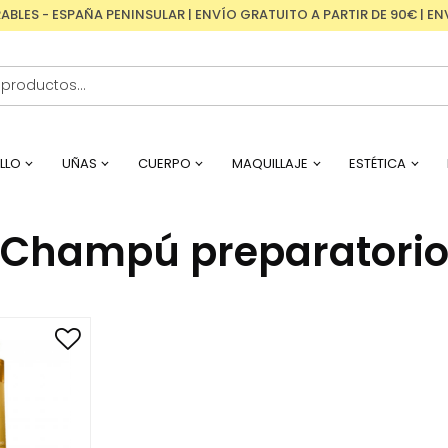
RABLES - ESPAÑA PENINSULAR | ENVÍO GRATUITO A PARTIR DE 90€ | 
LLO
UÑAS
CUERPO
MAQUILLAJE
ESTÉTICA
Champú preparatori