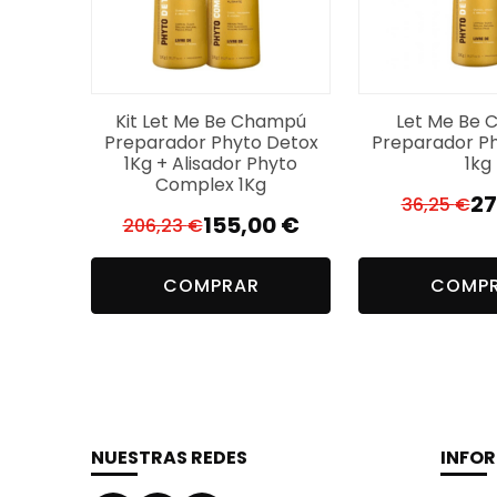
Kit Let Me Be Champú
Let Me Be
Preparador Phyto Detox
Preparador P
1Kg + Alisador Phyto
1kg
Complex 1Kg
27
36,25
€
El
El
155,00
€
206,23
€
El
El
pr
pr
precio
precio
or
a
COMPRAR
COMP
original
actual
er
es
era:
es:
36
27
206,23 €.
155,00 €.
NUESTRAS REDES
INFO