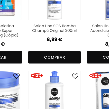
Gelatina
Salon Line SOS Bomba
Salon Li
 Super
Champú Original 300ml
Acondicio
0g (Cópia)
8,99
€
8
€
8
RAR
COMPRAR
CO
-13%
-20%