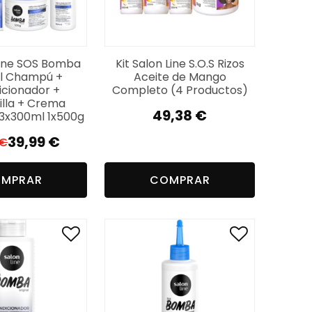
 Line SOS Bomba
Kit Salon Line S.O.S Rizos
al Champú +
Aceite de Mango
cionador +
Completo (4 Productos)
lla + Crema
49,38
€
3x300ml 1x500g
39,99
€
€
El
El
precio
precio
MPRAR
COMPRAR
original
actual
era:
es:
49,86 €.
39,99 €.