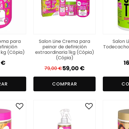
rema para
Salon Line Crema para
Salon L
finición
peinar de definición
Todecacho 
1kg (Cópia)
extraordinaria 1kg (Cópia)
(Cópia)
0
€
1
59,00
€
79,00
€
El
El
precio
precio
RAR
COMPRAR
CO
original
actual
era:
es:
79,00 €.
59,00 €.