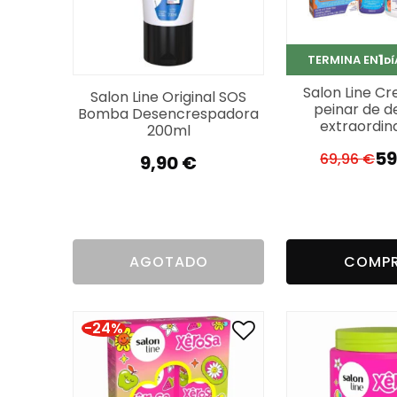
1
TERMINA EN
DÍ
Salon Line C
Salon Line Original SOS
peinar de de
Bomba Desencrespadora
extraordina
200ml
59
69,96
€
9,90
€
El
El
pr
pr
or
a
er
es
69
59
AGOTADO
COMP
-24%