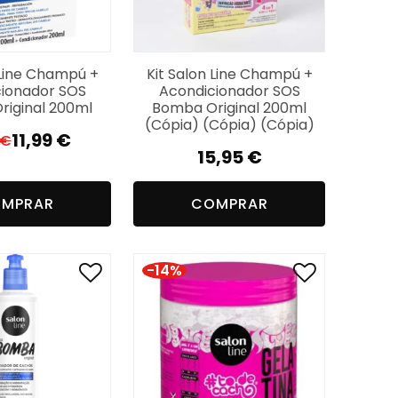
 Line Champú +
Kit Salon Line Champú +
ionador SOS
Acondicionador SOS
iginal 200ml
Bomba Original 200ml
(Cópia) (Cópia) (Cópia)
11,99
€
€
El
El
15,95
€
precio
precio
original
actual
MPRAR
COMPRAR
era:
es:
14,99 €.
11,99 €.
-14%