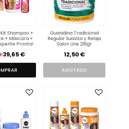
e Kit Shampoo +
Guanidina Tradicional
nte + Máscara +
Regular Suaviza y Relaja
epente Pronta!
Salon Line 218gr
39,65
€
12,50
€
€
El
El
precio
precio
MPRAR
AGOTADO
original
actual
era:
es:
49,57 €.
39,65 €.