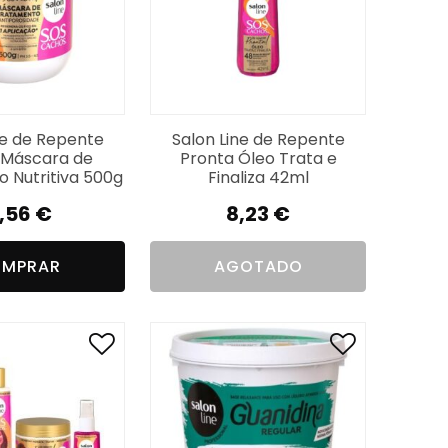
ne de Repente
Salon Line de Repente
 Máscara de
Pronta Óleo Trata e
 Nutritiva 500g
Finaliza 42ml
1,56
€
8,23
€
MPRAR
AGOTADO