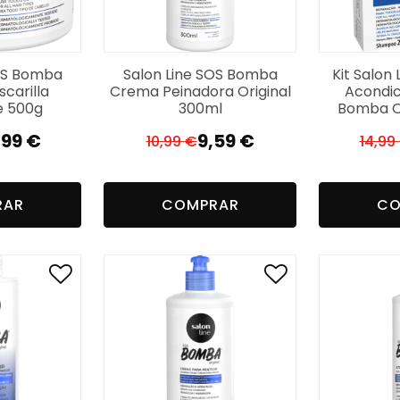
SOS Bomba
Salon Line SOS Bomba
Kit Salon
scarilla
Crema Peinadora Original
Acondic
e 500g
300ml
Bomba Or
,99
€
9,59
€
10,99
€
14,99
El
El
ecio
ecio
precio
precio
iginal
ctual
original
actual
RAR
COMPRAR
CO
a:
:
era:
es:
,99 €.
,99 €.
10,99 €.
9,59 €.