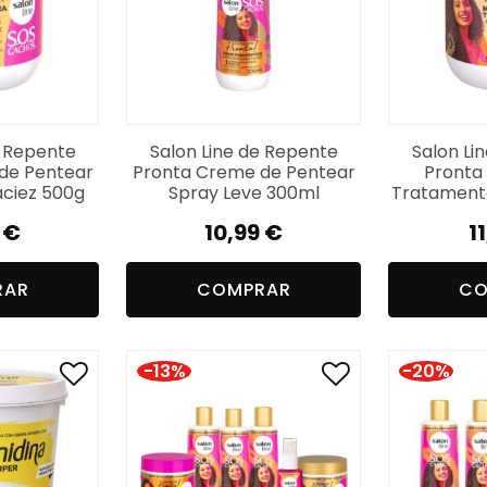
e Repente
Salon Line de Repente
Salon Li
de Pentear
Pronta Creme de Pentear
Pronta
aciez 500g
Spray Leve 300ml
Tratamento
9
€
10,99
€
1
RAR
COMPRAR
CO
-13%
-20%