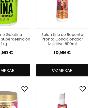
ine Gelatina
Salon Line de Repente
Superdefinición
Pronta Condicionador
1kg
Nutritivo 500ml
6,90
€
10,99
€
MPRAR
COMPRAR