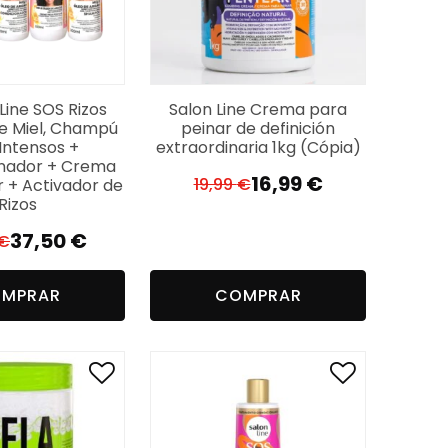
 Line SOS Rizos
Salon Line Crema para
de Miel, Champú
peinar de definición
 Intensos +
extraordinaria 1kg (Cópia)
nador + Crema
16,99
€
19,99
€
r + Activador de
El
El
Rizos
precio
precio
37,50
€
€
original
actual
El
El
era:
es:
precio
precio
19,99 €.
16,99 €.
MPRAR
COMPRAR
original
actual
era:
es:
49,99 €.
37,50 €.