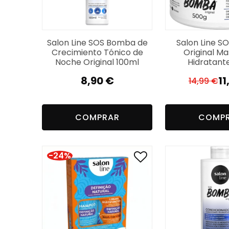
Salon Line SOS Bomba de
Salon Line 
Crecimiento Tónico de
Original Ma
Noche Original 100ml
Hidratant
8,90
€
11
14,99
€
El
El
pr
pr
or
a
COMPRAR
COMP
er
es
14
11
-24%