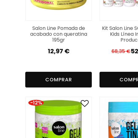
Salon Line Pomada de
Kit Salon Line
acabado con queratina
Kids Línea I
195gr
Produc
12,97
€
52
68,35
€
El
El
pr
pr
or
a
er
es
COMPRAR
COMP
68
52
-12%