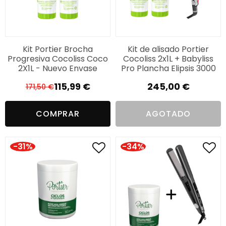
Kit Portier Brocha
Kit de alisado Portier
Progresiva Cocoliss Coco
Cocoliss 2x1L + Babyliss
2X1L - Nuevo Envase
Pro Plancha Elipsis 3000
115,99
€
245,00
€
171,50
€
El
El
precio
precio
COMPRAR
AGOTADO
original
actual
era:
es:
171,50 €.
115,99 €.
-31%
-34%