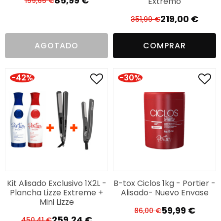
85,99
€
Extremo
159,65
€
El
El
precio
precio
219,00
€
351,99
€
El
El
original
actual
precio
precio
era:
es:
AGOTADO
COMPRAR
original
actual
159,65 €.
85,99 €.
era:
es:
351,99 €.
219,00 €.
-42%
-30%
Kit Alisado Exclusivo 1X2L -
B-tox Ciclos 1kg - Portier -
Plancha Lizze Extreme +
Alisado- Nuevo Envase
Mini Lizze
59,99
€
86,00
€
El
El
259,24
€
450,41
€