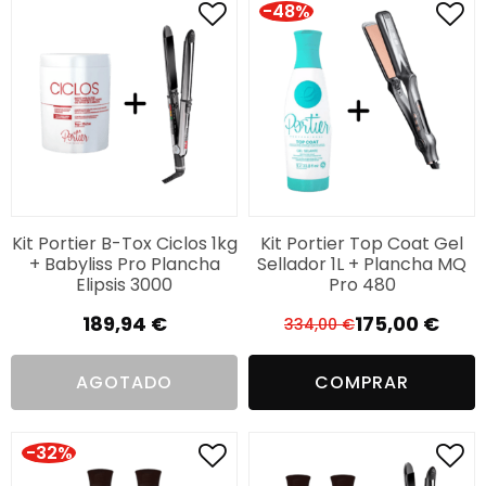
-48%
Kit Portier B-Tox Ciclos 1kg
Kit Portier Top Coat Gel
+ Babyliss Pro Plancha
Sellador 1L + Plancha MQ
Elipsis 3000
Pro 480
189,94
€
175,00
€
334,00
€
El
El
precio
precio
AGOTADO
COMPRAR
original
actual
era:
es:
334,00 €.
175,00 €.
-32%