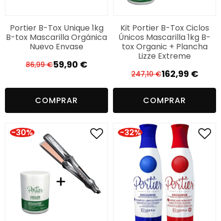
Portier B-Tox Unique 1kg
Kit Portier B-Tox Ciclos
B-tox Mascarilla Orgánica
Únicos Mascarilla 1kg B-
Nuevo Envase
tox Organic + Plancha
Lizze Extreme
59,90
€
86,99
€
El
El
162,99
€
247,10
€
El
El
precio
precio
precio
precio
original
actual
COMPRAR
COMPRAR
original
actual
era:
es:
era:
es:
86,99 €.
59,90 €.
247,10 €.
162,99 €.
-30%
-32%