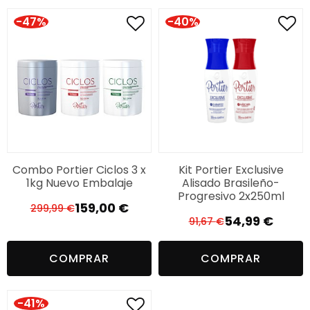
259,99 €.
169,57 €.
299,44 €.
160,00 €.
-47%
-40%
Combo Portier Ciclos 3 x
Kit Portier Exclusive
1kg Nuevo Embalaje
Alisado Brasileño-
Progresivo 2x250ml
159,00
€
299,99
€
El
El
54,99
€
91,67
€
El
El
precio
precio
precio
precio
original
actual
COMPRAR
COMPRAR
original
actual
era:
es:
era:
es:
299,99 €.
159,00 €.
91,67 €.
54,99 €.
-41%