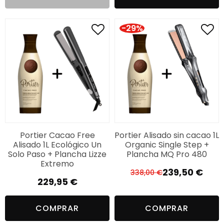
era:
es:
159,52 €.
132,66 €.
-29%
Portier Cacao Free
Portier Alisado sin cacao 1L
Alisado 1L Ecológico Un
Organic Single Step +
Solo Paso + Plancha Lizze
Plancha MQ Pro 480
Extremo
239,50
€
338,00
€
El
El
229,95
€
precio
precio
original
actual
COMPRAR
COMPRAR
era:
es: