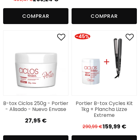
El
El
precio
precio
precio
precio
original
actual
COMPRAR
COMPRAR
original
actual
era:
es:
era:
es:
86,00 €.
59,99 €.
450,41 €.
259,24 €.
-45%
B-tox Ciclos 250g - Portier
Portier B-tox Cycles Kit
- Alisado - Nuevo Envase
1kg + Plancha Lizze
Extreme
27,95
€
159,99
€
290,99
€
El
El
precio
precio