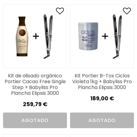
338,00 €.
239,50 €.
Kit de alisado orgánico
Kit Portier B-Tox Ciclos
Portier Cacao Free Single
Violeta 1kg + Babyliss Pro
Step + Babyliss Pro
Plancha Elipsis 3000
Plancha Elipsis 3000
189,00
€
259,79
€
AGOTADO
AGOTADO