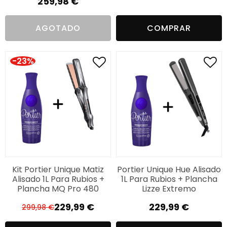
259,98
€
original
actual
era:
es:
AGOTADO
COMPRAR
194,33 €.
126,31 €.
-23%
Kit Portier Unique Matiz
Portier Unique Hue Alisado
Alisado 1L Para Rubios +
1L Para Rubios + Plancha
Plancha MQ Pro 480
Lizze Extremo
229,99
€
229,99
€
299,98
€
El
El
precio
precio