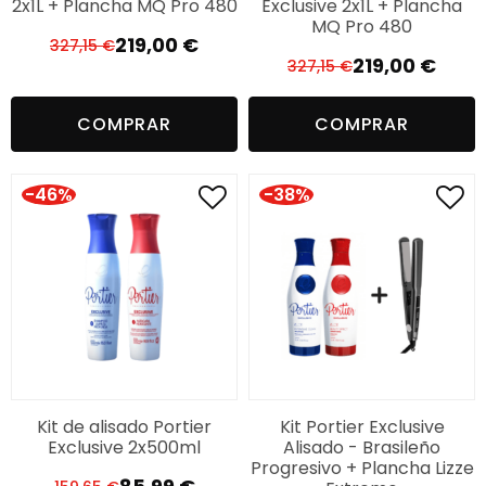
2x1L + Plancha MQ Pro 480
Exclusive 2x1L + Plancha
MQ Pro 480
219,00
€
327,15
€
El
El
219,00
€
327,15
€
El
El
precio
precio
precio
precio
original
actual
COMPRAR
COMPRAR
original
actual
era:
es:
era:
es:
327,15 €.
219,00 €.
327,15 €.
219,00 €.
-46%
-38%
Kit de alisado Portier
Kit Portier Exclusive
Exclusive 2x500ml
Alisado - Brasileño
Progresivo + Plancha Lizze