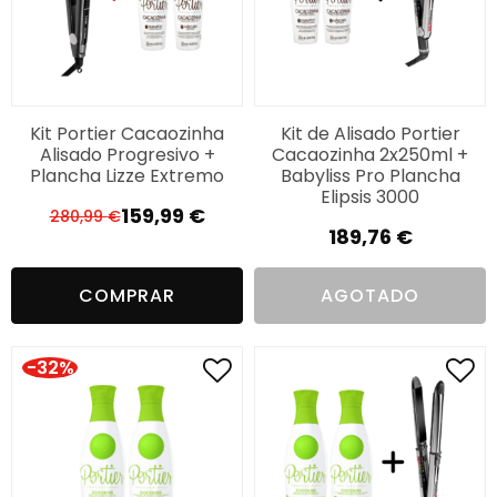
Kit Portier Cacaozinha
Kit de Alisado Portier
Alisado Progresivo +
Cacaozinha 2x250ml +
Plancha Lizze Extremo
Babyliss Pro Plancha
Elipsis 3000
159,99
€
280,99
€
El
El
189,76
€
precio
precio
original
actual
COMPRAR
AGOTADO
era:
es:
280,99 €.
159,99 €.
-32%