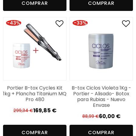
COMPRAR
COMPRAR
original
actual
era:
es:
290,99 €.
159,99 €.
-43%
-33%
Portier B-tox Cycles Kit
B-tox Ciclos Violeta 1Kg -
1kg + Plancha Titanium MQ
Portier - Alisado- Botox
Pro 480
para Rubias - Nuevo
Envase
169,85
€
299,34
€
El
El
60,00
€
88,99
€
El
El
precio
precio
precio
precio
original
actual
COMPRAR
COMPRAR
original
actual
era:
es: