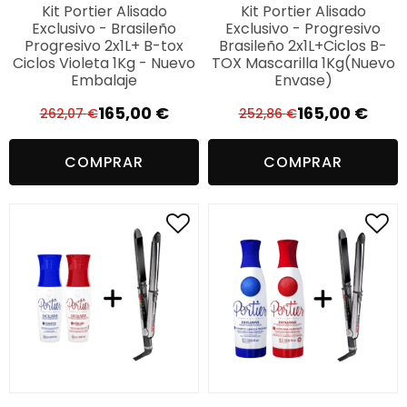
Kit Portier Alisado
Kit Portier Alisado
Exclusivo - Brasileño
Exclusivo - Progresivo
Progresivo 2x1L+ B-tox
Brasileño 2x1L+Ciclos B-
Ciclos Violeta 1Kg - Nuevo
TOX Mascarilla 1Kg(Nuevo
Embalaje
Envase)
165,00
€
165,00
€
262,07
€
252,86
€
El
El
El
El
precio
precio
precio
precio
COMPRAR
COMPRAR
original
actual
original
actual
era:
es:
era:
es:
262,07 €.
165,00 €.
252,86 €.
165,00 €.