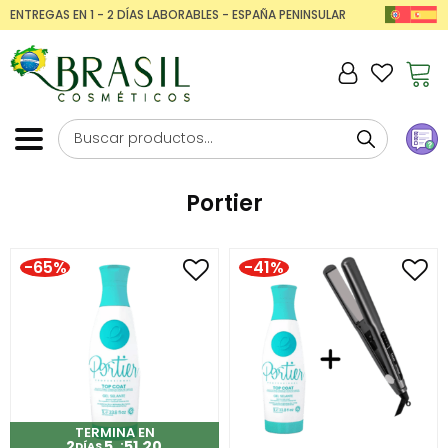
ENTREGAS EN 1 - 2 DÍAS LABORABLES - ESPAÑA PENINSULAR
Portier
-65%
-41%
TERMINA EN
2
5
51
19
DÍAS