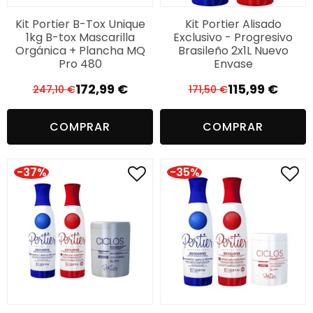
Kit Portier B-Tox Unique
Kit Portier Alisado
1kg B-tox Mascarilla
Exclusivo - Progresivo
Orgánica + Plancha MQ
Brasileño 2x1L Nuevo
Pro 480
Envase
172,99
€
115,99
€
247,10
€
171,50
€
El
El
El
El
precio
precio
precio
precio
COMPRAR
COMPRAR
original
actual
original
actual
era:
es:
era:
es:
247,10 €.
172,99 €.
171,50 €.
115,99 €.
-37%
-35%