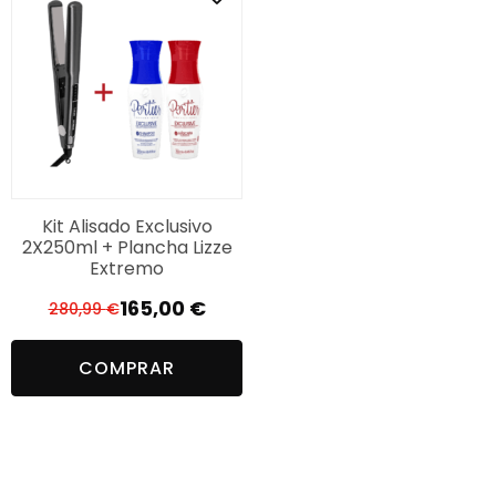
Kit Alisado Exclusivo
2X250ml + Plancha Lizze
Extremo
165,00
€
280,99
€
El
El
precio
precio
COMPRAR
original
actual
era:
es:
280,99 €.
165,00 €.