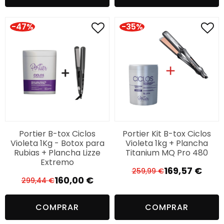
era:
es:
299,34 €.
169,85 €.
88,99 €.
60,00 €.
-47%
-35%
Portier B-tox Ciclos
Portier Kit B-tox Ciclos
Violeta 1Kg - Botox para
Violeta 1kg + Plancha
Rubias + Plancha Lizze
Titanium MQ Pro 480
Extremo
169,57
€
259,99
€
El
El
160,00
€
299,44
€
El
El
precio
precio
precio
precio
original
actual
COMPRAR
COMPRAR
original
actual
era:
es:
era:
es: