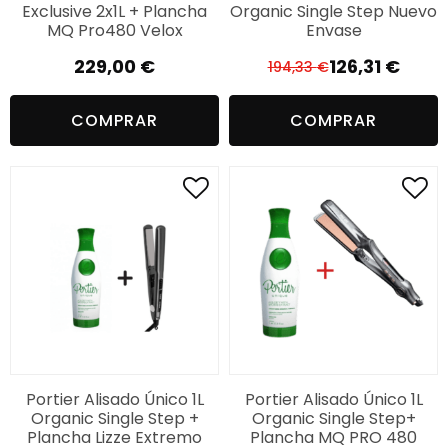
Exclusive 2x1L + Plancha
Organic Single Step Nuevo
MQ Pro480 Velox
Envase
229,00
€
126,31
€
194,33
€
El
El
precio
precio
COMPRAR
COMPRAR
original
actual
era:
es:
194,33 €.
126,31 €.
Portier Alisado Único 1L
Portier Alisado Único 1L
Organic Single Step +
Organic Single Step+
Plancha Lizze Extremo
Plancha MQ PRO 480