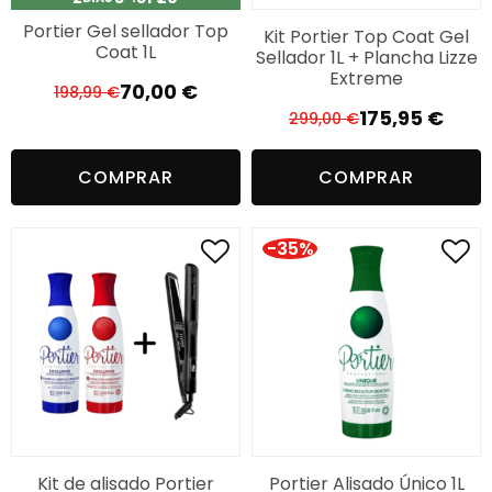
Portier Gel sellador Top
Kit Portier Top Coat Gel
Coat 1L
Sellador 1L + Plancha Lizze
Extreme
70,00
€
198,99
€
El
El
175,95
€
299,00
€
precio
precio
El
El
original
actual
precio
precio
COMPRAR
COMPRAR
era:
es:
original
actual
198,99 €.
70,00 €.
era:
es:
299,00 €.
175,95 €.
-35%
Kit de alisado Portier
Portier Alisado Único 1L