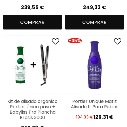
239,55
€
249,33
€
COMPRAR
COMPRAR
-35%
Kit de alisado orgánico
Portier Unique Matiz
Portier Único paso +
Alisado 1L Para Rubias
Babyliss Pro Plancha
126,31
€
Elipsis 3000
194,33
€
El
El
precio
precio