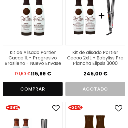
Kit de Alisado Portier
Kit de alisado Portier
Cacao 1L - Progresivo
Cacao 2x1L + Babyliss Pro
Brasileño - Nuevo Envase
Plancha Elipsis 3000
115,99
€
245,00
€
171,50
€
El
El
precio
precio
COMPRAR
AGOTADO
original
actual
era:
es:
171,50 €.
115,99 €.
-39%
-30%