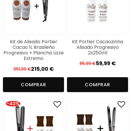
Kit de Alisado Portier
Kit Portier Cacaozinha
Cacao 1L Brasileño
Alisado Progresivo
Progresivo + Plancha Lizze
2x250ml
Extremo
59,99
€
85,99
€
El
El
215,00
€
351,99
€
El
El
precio
precio
precio
precio
original
actual
COMPRAR
COMPRAR
original
actual
era:
es:
era:
es:
85,99 €.
59,99 €.
351,99 €.
215,00 €.
-43%