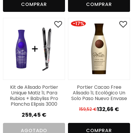
COMPRAR
COMPRAR
original
actual
era:
es:
299,98 €.
229,99 €.
-17%
Kit de Alisado Portier
Portier Cacao Free
Unique Matiz 1L Para
Alisado 1L Ecológico Un
Rubios + Babyliss Pro
Solo Paso Nuevo Envase
Plancha Elipsis 3000
132,66
€
159,52
€
El
El
259,45
€
precio
precio
original
actual
AGOTADO
COMPRAR