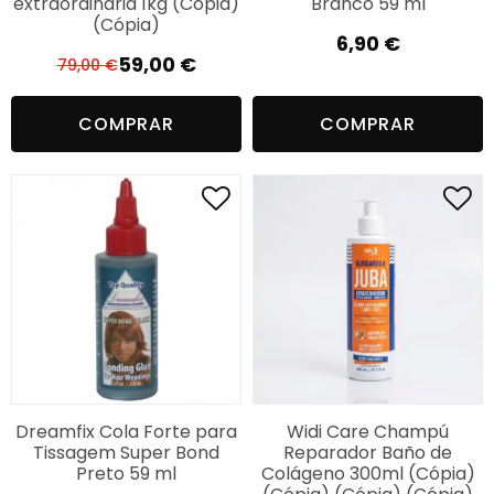
extraordinaria 1kg (Cópia)
Branco 59 ml
(Cópia)
6,90
€
59,00
€
79,00
€
El
El
precio
precio
COMPRAR
COMPRAR
original
actual
era:
es:
79,00 €.
59,00 €.
Dreamfix Cola Forte para
Widi Care Champú
Tissagem Super Bond
Reparador Baño de
Preto 59 ml
Colágeno 300ml (Cópia)