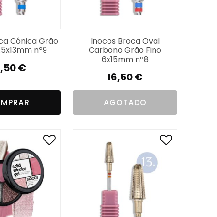
ca Cónica Grão
Inocos Broca Oval
.5x13mm nº9
Carbono Grão Fino
6x15mm nº8
6,50
€
16,50
€
MPRAR
AGOTADO