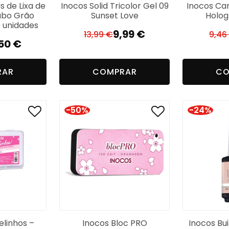
 de Lixa de
Inocos Solid Tricolor Gel 09
Inocos Ca
ubo Grão
Sunset Love
Holog
 unidades
9,99
€
13,99
€
9,46
El
El
,50
€
precio
precio
ecio
ecio
original
actual
RAR
COMPRAR
CO
iginal
ctual
era:
es:
a:
:
13,99 €.
9,99 €.
99 €.
50 €.
-50%
-24%
elinhos –
Inocos Bloc PRO
Inocos Bui