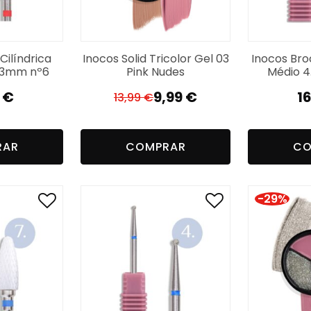
Cilíndrica
Inocos Solid Tricolor Gel 03
Inocos Bro
x13mm nº6
Pink Nudes
Médio 4
0
€
9,99
€
1
13,99
€
El
El
precio
precio
original
actual
RAR
COMPRAR
CO
era:
es:
13,99 €.
9,99 €.
-29%