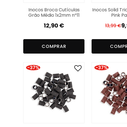
Inocos Broca Cutículas
Inocos Solid Tri
Grão Médio 1x2mm nº11
Pink Pa
12,90
€
9
13,99
€
El
El
pr
pr
or
a
COMPRAR
COMP
er
es
13
9,
-37%
-37%