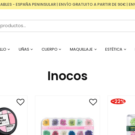
RABLES - ESPAÑA PENINSULAR | ENVÍO GRATUITO A PARTIR DE 90€ | 
LLO
UÑAS
CUERPO
MAQUILLAJE
ESTÉTICA
Inocos
-22%