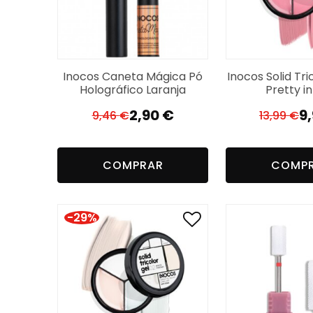
Inocos Caneta Mágica Pó
Inocos Solid Tri
Holográfico Laranja
Pretty in
2,90
€
9
9,46
€
13,99
€
El
El
El
El
precio
precio
pr
pr
original
actual
or
a
COMPRAR
COMP
era:
es:
er
es
9,46 €.
2,90 €.
13
9,
-29%