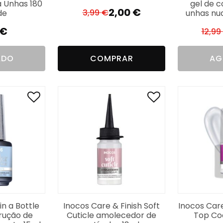
 Unhas 180
gel de 
2,00
€
3,99
€
de
unhas nud
El
El
precio
precio
€
12,99
original
actual
era:
es:
ADO
COMPRAR
AG
3,99 €.
2,00 €.
in a Bottle
Inocos Care & Finish Soft
Inocos Care
rução de
Cuticle amolecedor de
Top Co