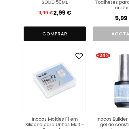
SOLID 50ML
Toalhetes para
unida
2,99
€
11,99
€
El
El
5,99
precio
precio
original
actual
COMPRAR
AGOT
era:
es:
11,99 €.
2,99 €.
-24%
Inocos Moldes F1 em
Inocos Builder 
Silicone para Unhas Multi-
gel de const