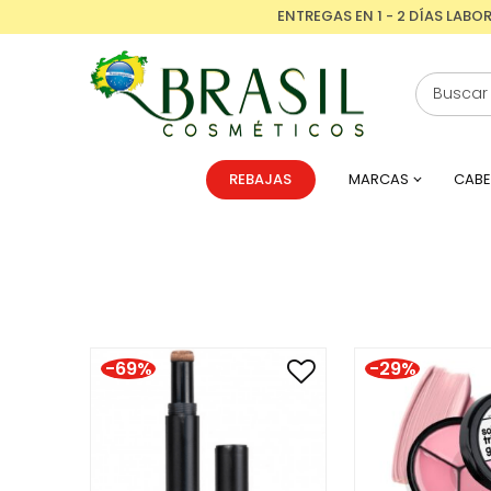
ENTREGAS EN 1 - 2 DÍAS LABO
REBAJAS
MARCAS
CABE
-69%
-29%