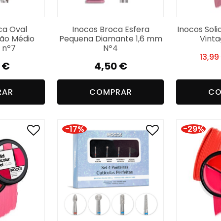
ca Oval
Inocos Broca Esfera
Inocos Soli
ão Médio
Pequena Diamante 1,6 mm
Vint
 nº7
Nº4
13,99
0
€
4,50
€
RAR
COMPRAR
CO
-17%
-29%