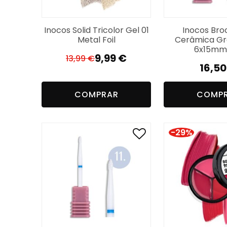
Inocos Solid Tricolor Gel 01
Inocos Bro
Metal Foil
Cerâmica Gr
6x15mm
9,99
€
13,99
€
El
El
16,5
precio
precio
original
actual
COMPRAR
COMP
era:
es:
13,99 €.
9,99 €.
-29%