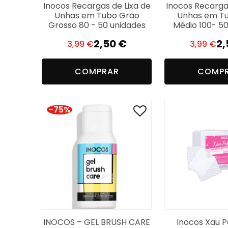
Inocos Recargas de Lixa de
Inocos Recargas
Unhas em Tubo Grão
Unhas em T
Grosso 80 - 50 unidades
Médio 100- 50
2,50
€
2
3,99
€
3,99
€
El
El
El
El
precio
precio
pr
pr
COMPRAR
COMP
original
actual
or
a
era:
es:
er
es
3,99 €.
2,50 €.
3,
2,
-75%
INOCOS – GEL BRUSH CARE
Inocos Xau P