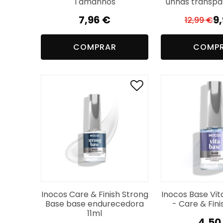
Tamanhos
unhas transpa
7,96
€
9
12,99
€
El
El
pr
pr
COMPRAR
COMP
or
a
er
es
12
9,
Inocos Care & Finish Strong
Inocos Base Vit
Base base endurecedora
- Care & Fini
11ml
4,50