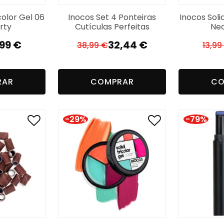
color Gel 06
Inocos Set 4 Ponteiras
Inocos Soli
rty
Cutículas Perfeitas
Neo
,99
€
32,44
€
38,99
€
13,99
El
El
ecio
ecio
precio
precio
iginal
ctual
original
actual
RAR
COMPRAR
CO
a:
:
era:
es:
,99 €.
99 €.
38,99 €.
32,44 €.
-29%
-79%