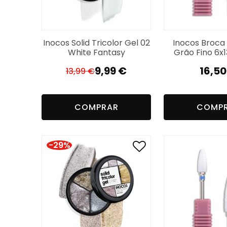
Inocos Solid Tricolor Gel 02
Inocos Broca 
White Fantasy
Grão Fino 6
9,99
€
16,5
13,99
€
El
El
precio
precio
original
actual
COMPRAR
COMP
era:
es:
13,99 €.
9,99 €.
-29%