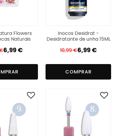
atura Flowers
Inocos Desidrat -
ecas Naturais
Desidratante de unha 15ML
6,99
€
6,99
€
€
10,99
€
El
El
El
El
precio
precio
precio
precio
original
actual
original
actual
MPRAR
COMPRAR
era:
es:
era:
es:
8,99 €.
6,99 €.
10,99 €.
6,99 €.