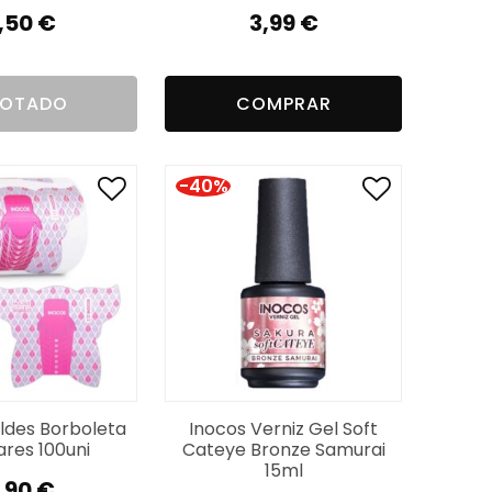
,50
€
3,99
€
OTADO
COMPRAR
-40%
ldes Borboleta
Inocos Verniz Gel Soft
ares 100uni
Cateye Bronze Samurai
15ml
,90
€