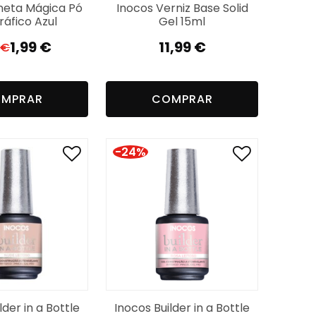
neta Mágica Pó
Inocos Verniz Base Solid
ráfico Azul
Gel 15ml
1,99
€
11,99
€
€
El
El
precio
precio
original
actual
MPRAR
COMPRAR
era:
es:
9,46 €.
1,99 €.
-24%
lder in a Bottle
Inocos Builder in a Bottle