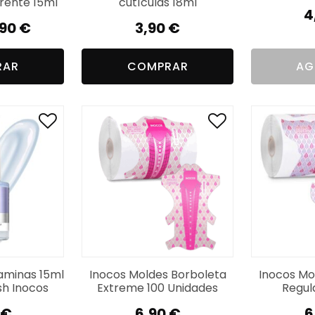
rente 15ml
cutículas 18ml
4
,90
€
3,90
€
ecio
ecio
RAR
COMPRAR
AG
iginal
ctual
a:
:
,99 €.
90 €.
aminas 15ml
Inocos Moldes Borboleta
Inocos Mo
sh Inocos
Extreme 100 Unidades
Regul
€
6,90
€
6