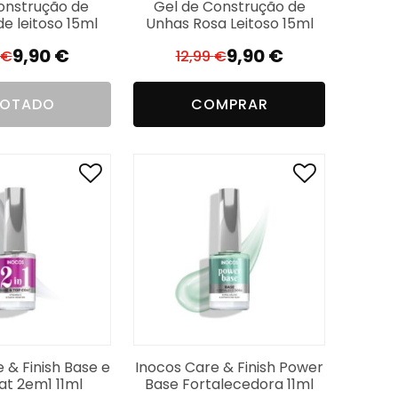
construção de
Gel de Construção de
e leitoso 15ml
Unhas Rosa Leitoso 15ml
9,90
€
9,90
€
€
12,99
€
El
El
El
El
precio
precio
precio
precio
OTADO
COMPRAR
original
actual
original
actual
era:
es:
era:
es:
12,99 €.
9,90 €.
12,99 €.
9,90 €.
 & Finish Base e
Inocos Care & Finish Power
at 2em1 11ml
Base Fortalecedora 11ml