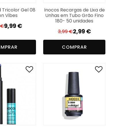
d Tricolor Gel 08
Inocos Recargas de Lixa de
n Vibes
Unhas em Tubo Grão Fino
180- 50 unidades
9,99
€
€
El
El
2,99
€
3,99
€
El
El
precio
precio
precio
precio
original
actual
MPRAR
COMPRAR
original
actual
era:
es:
era:
es:
13,99 €.
9,99 €.
3,99 €.
2,99 €.