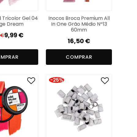
d Tricolor Gel 04
Inocos Broca Premium All
age Dream
In One Grão Médio Nº13
60mm
9,99
€
€
El
El
16,50
€
precio
precio
original
actual
MPRAR
COMPRAR
era:
es:
13,99 €.
9,99 €.
-25%