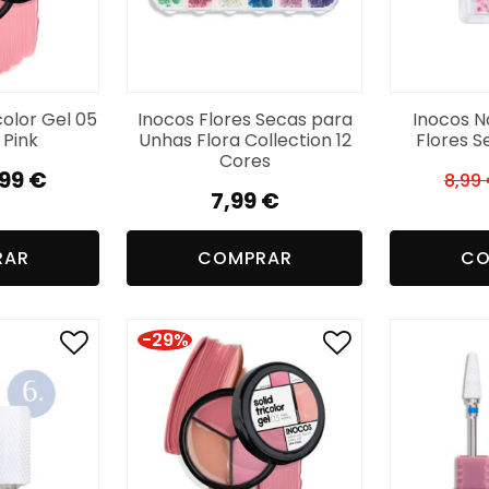
color Gel 05
Inocos Flores Secas para
Inocos N
 Pink
Unhas Flora Collection 12
Flores S
Cores
,99
€
8,99
7,99
€
ecio
ecio
iginal
ctual
RAR
COMPRAR
CO
a:
:
,99 €.
99 €.
-29%