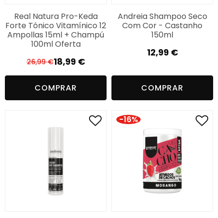
Real Natura Pro-Keda
Andreia Shampoo Seco
Forte Tónico Vitamínico 12
Com Cor - Castanho
Ampollas 15ml + Champú
150ml
100ml Oferta
12,99
€
18,99
€
26,99
€
El
El
precio
precio
COMPRAR
COMPRAR
original
actual
era:
es:
26,99 €.
18,99 €.
-16%