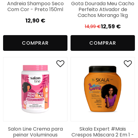
Andreia Shampoo Seco
Gota Dourada Meu Cacho
Com Cor - Preto 150ml
Perfeito Ativador de
Cachos Morango 1kg
12,90
€
12,59
€
14,99
€
El
El
precio
precio
COMPRAR
COMPRAR
original
actual
era:
es:
14,99 €.
12,59 €.
Salon Line Crema para
Skala Expert #Mais
peinar Voluminous
Crespos Máscara 2 Em 1 -