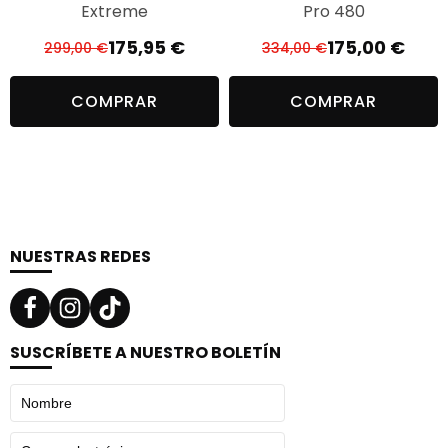
Extreme
Pro 480
175,95
€
175,00
€
299,00
€
334,00
€
El
El
El
El
precio
precio
precio
precio
COMPRAR
COMPRAR
original
actual
original
actual
era:
es:
era:
es:
299,00 €.
175,95 €.
334,00 €.
175,00 €.
NUESTRAS REDES
SUSCRÍBETE A NUESTRO BOLETÍN