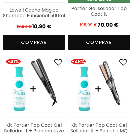
Portier Gel sellador Top
Lowell Cacho Mágico
Coat 1L
Shampoo Funcional 500ml
70,00
€
198,99
€
10,90
€
18,92
€
El
El
El
El
precio
precio
precio
precio
COMPRAR
COMPRAR
original
actual
original
actual
era:
es:
era:
es:
198,99 €.
70,00 €.
18,92 €.
10,90 €.
-41%
-48%
Kit Portier Top Coat Gel
Kit Portier Top Coat Gel
Sellador 1L + Plancha Lizze
Sellador 1L + Plancha MQ