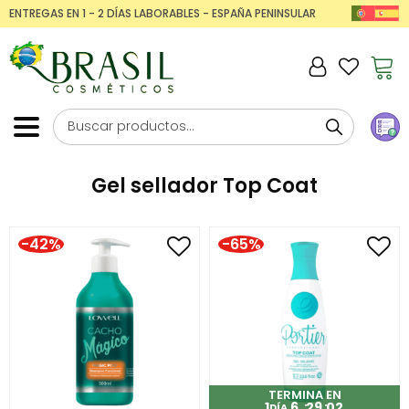
ENTREGAS EN 1 - 2 DÍAS LABORABLES - ESPAÑA PENINSULAR
Gel sellador Top Coat
-42%
-65%
TERMINA EN
1
6
29
02
DÍA