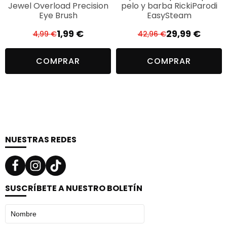
Jewel Overload Precision
pelo y barba RickiParodi
Eye Brush
EasySteam
1,99
€
29,99
€
4,99
€
42,96
€
El
El
El
El
precio
precio
precio
precio
COMPRAR
COMPRAR
original
actual
original
actual
era:
es:
era:
es:
4,99 €.
1,99 €.
42,96 €.
29,99 €.
NUESTRAS REDES
SUSCRÍBETE A NUESTRO BOLETÍN