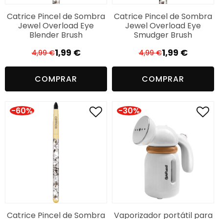
Catrice Pincel de Sombra
Catrice Pincel de Sombra
Jewel Overload Eye
Jewel Overload Eye
Blender Brush
Smudger Brush
1,99
€
1,99
€
4,99
€
4,99
€
El
El
El
El
precio
precio
precio
precio
COMPRAR
COMPRAR
original
actual
original
actual
era:
es:
era:
es:
4,99 €.
1,99 €.
4,99 €.
1,99 €.
-60%
-30%
Catrice Pincel de Sombra
Vaporizador portátil para