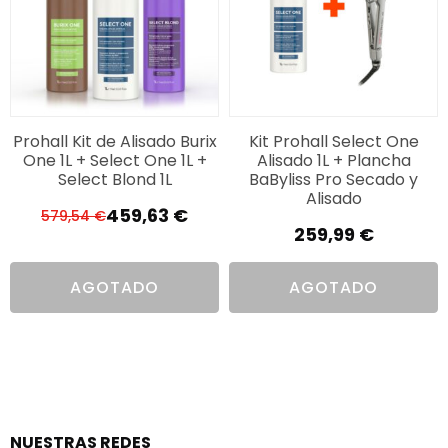
Prohall Kit de Alisado Burix
Kit Prohall Select One
One 1L + Select One 1L +
Alisado 1L + Plancha
Select Blond 1L
BaByliss Pro Secado y
Alisado
459,63
€
579,54
€
El
El
259,99
€
precio
precio
original
actual
AGOTADO
AGOTADO
era:
es:
579,54 €.
459,63 €.
NUESTRAS REDES