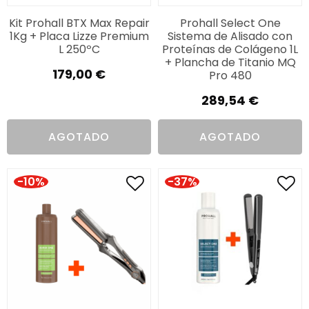
Kit Prohall BTX Max Repair
Prohall Select One
1Kg + Placa Lizze Premium
Sistema de Alisado con
L 250ºC
Proteínas de Colágeno 1L
+ Plancha de Titanio MQ
179,00
€
Pro 480
289,54
€
AGOTADO
AGOTADO
-10%
-37%