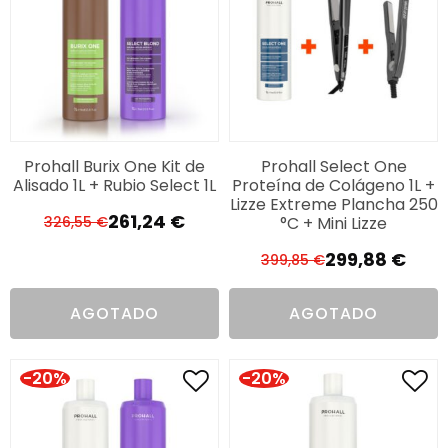
Prohall Burix One Kit de
Prohall Select One
Alisado 1L + Rubio Select 1L
Proteína de Colágeno 1L +
Lizze Extreme Plancha 250
261,24
€
°C + Mini Lizze
326,55
€
El
El
precio
precio
299,88
€
399,85
€
El
El
original
actual
precio
precio
era:
es:
AGOTADO
AGOTADO
original
actual
326,55 €.
261,24 €.
era:
es:
399,85 €.
299,88 €.
-20%
-20%