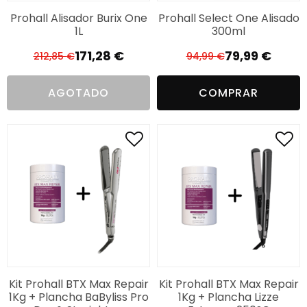
Prohall Alisador Burix One
Prohall Select One Alisado
1L
300ml
171,28
€
79,99
€
212,85
€
94,99
€
El
El
El
El
precio
precio
precio
precio
AGOTADO
COMPRAR
original
actual
original
actual
era:
es:
era:
es:
212,85 €.
171,28 €.
94,99 €.
79,99 €.
Kit Prohall BTX Max Repair
Kit Prohall BTX Max Repair
1Kg + Plancha BaByliss Pro
1Kg + Plancha Lizze