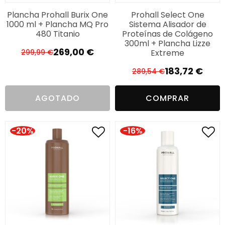
Plancha Prohall Burix One
Prohall Select One
1000 ml + Plancha MQ Pro
Sistema Alisador de
480 Titanio
Proteínas de Colágeno
300ml + Plancha Lizze
269,00
€
Extreme
299,99
€
El
El
precio
precio
183,72
€
289,54
€
El
El
original
actual
precio
precio
era:
es:
AGOTADO
COMPRAR
original
actual
299,99 €.
269,00 €.
era:
es:
289,54 €.
183,72 €.
-20%
-16%