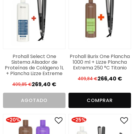
Prohall Select One
Prohall Burix One Plancha
Sistema Alisador de
1000 ml + Lizze Plancha
Proteínas de Colágeno 1L
Extrema 250 °C Titanio
+ Plancha Lizze Extreme
266,40
€
409,84
€
El
El
269,40
€
409,85
€
El
El
precio
precio
precio
precio
original
actual
AGOTADO
COMPRAR
original
actual
era:
es:
era:
es:
409,84 €.
266,40 €.
409,85 €.
269,40 €.
-20%
-25%