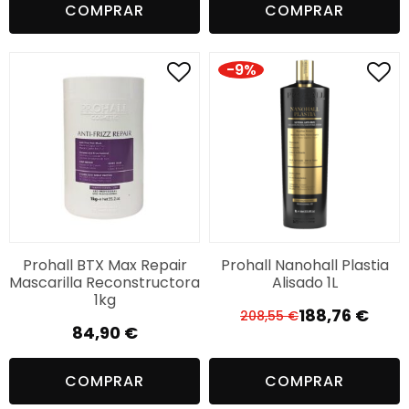
COMPRAR
COMPRAR
original
actual
original
actual
era:
es:
era:
es:
289,21 €.
187,98 €.
284,07 €.
184,99 €.
-9%
Prohall BTX Max Repair
Prohall Nanohall Plastia
Mascarilla Reconstructora
Alisado 1L
1kg
188,76
€
208,55
€
El
El
84,90
€
precio
precio
original
actual
COMPRAR
COMPRAR
era:
es: