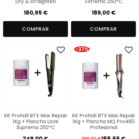
Dry & Straighten
Extremo 250ºC
180,95
€
189,00
€
COMPRAR
COMPRAR
-37%
Kit Prohall BTX Max Repair
Kit Prohall BTX Max Repair
1Kg + Plancha Lizze
1Kg + Plancha MQ Pro480
Supremo 252ºC
Profesional
249,00
€
188,55
€
299,32
€