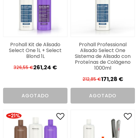
Prohall Kit de Alisado
Prohall Professional
Select One 1L + Select
Alisado Select One
Blond 1L
Sistema de Alisado con
Proteínas de Colágeno
261,24
€
1000ml
326,55
€
El
El
precio
precio
171,28
€
212,85
€
El
El
original
actual
precio
precio
era:
es:
AGOTADO
AGOTADO
original
actual
326,55 €.
261,24 €.
era:
es:
212,85 €.
171,28 €.
-21%