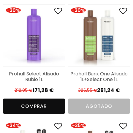
208,55 €.
188,76 €.
-20%
-20%
Prohall Select Alisado
Prohall Burix One Alisado
Rubio 1L
1L+Select One 1L
171,28
€
261,24
€
212,85
€
326,55
€
El
El
El
El
precio
precio
precio
precio
COMPRAR
AGOTADO
original
actual
original
actual
era:
es:
era:
es:
212,85 €.
171,28 €.
326,55 €.
261,24 €.
-34%
-35%