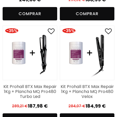
El
El
precio
precio
COMPRAR
COMPRAR
original
actual
era:
es:
299,32 €.
188,55 €.
-35%
-35%
Kit Prohall BTX Max Repair
Kit Prohall BTX Max Repair
1Kg + Plancha MQ Pro480
1Kg + Plancha MQ Pro480
Turbo Led
Velox
187,98
€
184,99
€
289,21
€
284,07
€
El
El
El
El
precio
precio
precio
precio