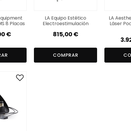
Equipment
LA Equipo Estético
LA Aesthe
MS 8 Placas
Electroestimulación
Láser Pod
00
€
815,00
€
3.9
RAR
COMPRAR
CO