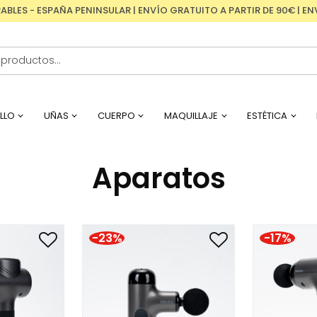
RABLES - ESPAÑA PENINSULAR | ENVÍO GRATUITO A PARTIR DE 90€ | 
LLO
UÑAS
CUERPO
MAQUILLAJE
ESTÉTICA
Aparatos
-23%
-17%