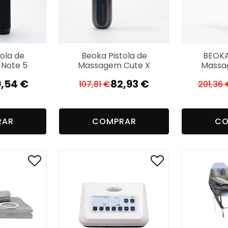
ola de
Beoka Pistola de
BEOKA
Note 5
Massagem Cute X
Massa
9,54
€
82,93
€
107,81
€
201,36
El
El
ecio
ecio
precio
precio
iginal
ctual
original
actual
RAR
COMPRAR
CO
a:
:
era:
es:
9,40 €.
,54 €.
107,81 €.
82,93 €.