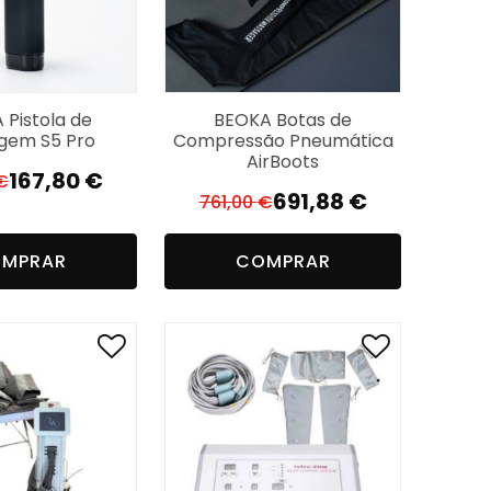
 Pistola de
BEOKA Botas de
gem S5 Pro
Compressão Pneumática
AirBoots
167,80
€
€
El
El
691,88
€
761,00
€
El
El
precio
precio
precio
precio
original
actual
MPRAR
COMPRAR
original
actual
era:
es:
era:
es:
201,36 €.
167,80 €.
761,00 €.
691,88 €.