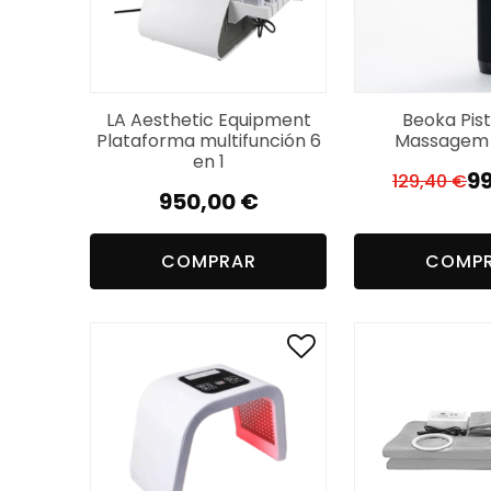
LA Aesthetic Equipment
Beoka Pist
Plataforma multifunción 6
Massagem 
en 1
9
129,40
€
El
El
950,00
€
pr
pr
or
a
COMPRAR
COMP
er
es
12
99