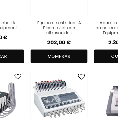
ucha LA
Equipo de estética LA
Aparato 
quipment
Plasma Jet con
presoterap
ultrasonidos
Equipm
0
€
202,00
€
2.3
RAR
COMPRAR
CO