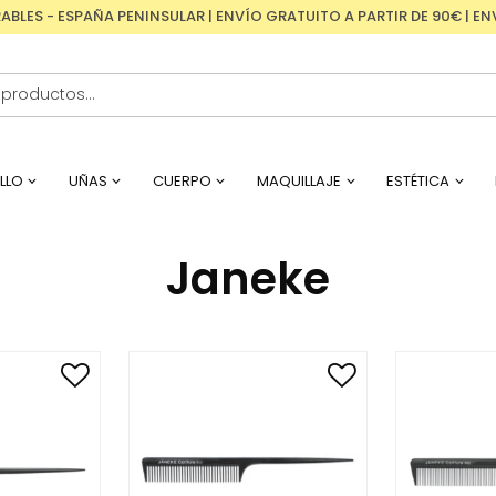
RABLES - ESPAÑA PENINSULAR | ENVÍO GRATUITO A PARTIR DE 90€ | 
LLO
UÑAS
CUERPO
MAQUILLAJE
ESTÉTICA
Janeke