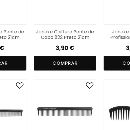
e Pente de
Janeke Coiffure Pente de
Janeke 
eto 21cm
Cabo 822 Preto 21cm
Profissi
€
3,90
€
3
RAR
COMPRAR
CO