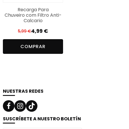
Recarga Para
Chuveiro com Filtro Anti-
Calcario
4,99
€
5,99
€
El
El
precio
precio
COMPRAR
original
actual
era:
es:
5,99 €.
4,99 €.
NUESTRAS REDES
SUSCRÍBETE A NUESTRO BOLETÍN