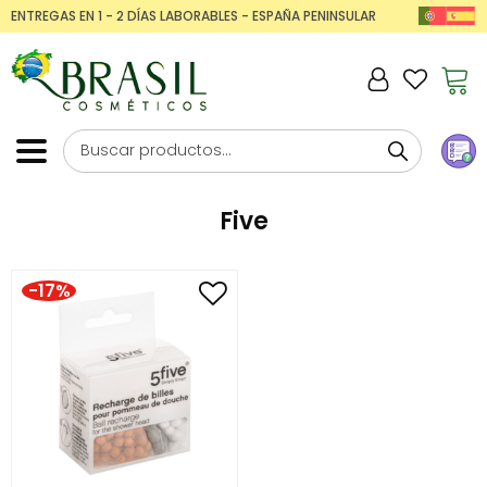
ENTREGAS EN 1 - 2 DÍAS LABORABLES - ESPAÑA PENINSULAR
Five
-17%